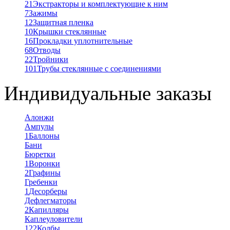
21
Экстракторы и комплектующие к ним
7
Зажимы
12
Защитная пленка
10
Крышки стеклянные
16
Прокладки уплотнительные
68
Отводы
22
Тройники
101
Трубы стеклянные с соединениями
Индивидуальные заказы
Алонжи
Ампулы
1
Баллоны
Бани
Бюретки
1
Воронки
2
Графины
Гребенки
1
Десорберы
Дефлегматоры
2
Капилляры
Каплеуловители
122
Колбы