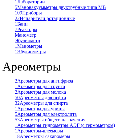
1
Лаборатории
5
Мановакуумметры двухтрубные типа МВ
109
Приборы
22
Испарители ротационные
1
Бани
7
Реакторы
Манометр
Эбулиометр
1
Манометры
1
Эбулиометры
Ареометры
2
Ареометры для антифриза
1
Ареометры для грунта
2
Ареометры для молока
50
Ареометры для нефти
32
Ареометры для спирта
1
Ареометры для урины
5
Ареометры для электролита
53
Ареометры общего назначения
1
Ареометры-гидрометры АЭГ (с термометром)
1
Ареометры-клеемеры
18
Ареометры-сахаромеры