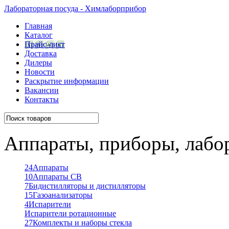
Лабораторная посуда - Химлаборприбор
Главная
Каталог
Прайс-лист
Доставка
Дилеры
Новости
Раскрытие информации
Вакансии
Контакты
Аппараты, приборы, лабо
24
Аппараты
10
Аппараты СВ
7
Бидистилляторы и дистилляторы
15
Газоанализаторы
4
Испарители
Испарители ротационные
27
Комплекты и наборы стекла