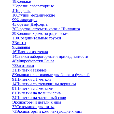
19
Колпаки
3
Горелки лабораторные
4
Поддоны
10
Ступки механические
99
Фильтрация
4
Бюретки Дафферта
30
Бюретки автоматические Шиллинга
29
Колонки хромотографические
110
Соединительные трубки
3
Винты
9
Клапаны
16
Шарики из стекла
145
Банки лабораторные и принадлежности
48
Микробюретки Банга
73
Заготовки
31
Пипетки газовые
8
Крышки пластиковые для банок и бутылей
91
Пипетки с 1 меткой
14
Пипетки со стеклянным поршнем
91
Пипетки с 2 метками
81
Пипетки на полный слив
24
Пипетки на частичный слив
Эксикаторы и детали к ним
32
Соломинки для питья
73
Эксикаторы и комплектующие к ним