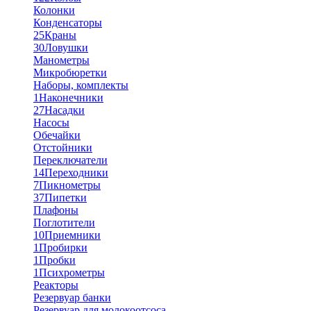
Колонки
Конденсаторы
25
Краны
30
Ловушки
Манометры
Микробюретки
Наборы, комплекты
1
Наконечники
27
Насадки
Насосы
Обечайки
Отстойники
Переключатели
14
Переходники
7
Пикнометры
37
Пипетки
Плафоны
Поглотители
10
Приемники
1
Пробирки
1
Пробки
1
Психрометры
Реакторы
Резервуар банки
Резервуар для молокоотсоса