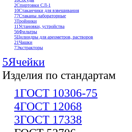
2
Спиртовки СЛ-1
10
Стаканчики для взвешивания
77
Стаканы лабораторные
3
Тройники
11
Установки, устройства
56
Фильтры
5
Цилиндры для ареометров, растворов
21
Чашки
7
Экстракторы
5
Ячейки
Изделия по стандартам
1
ГОСТ 10306-75
4
ГОСТ 12068
3
ГОСТ 17338