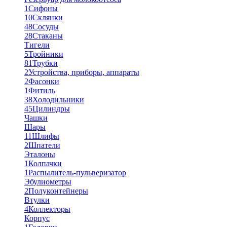
1
Сифоны
10
Склянки
48
Сосуды
28
Стаканы
Тигели
5
Тройники
81
Трубки
2
Устройства, приборы, аппараты
2
Фасонки
1
Фитиль
38
Холодильники
45
Цилиндры
Чашки
Шары
11
Шлифы
2
Шпатели
Эталоны
1
Колпачки
1
Распылитель-пульверизатор
Эбулиометры
2
Полуконтейнеры
Втулки
4
Коллекторы
Корпус