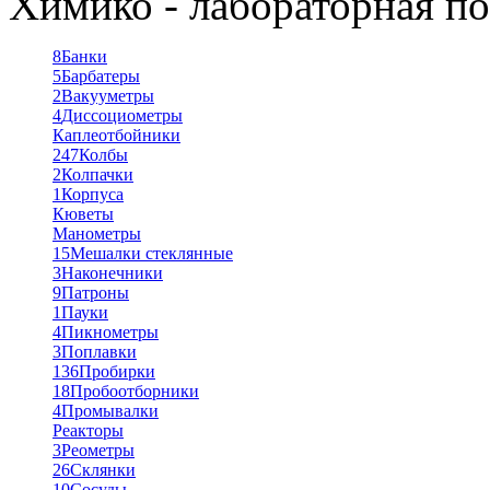
Химико - лабораторная по
8
Банки
5
Барбатеры
2
Вакууметры
4
Диссоциометры
Каплеотбойники
247
Колбы
2
Колпачки
1
Корпуса
Кюветы
Манометры
15
Мешалки стеклянные
3
Наконечники
9
Патроны
1
Пауки
4
Пикнометры
3
Поплавки
136
Пробирки
18
Пробоотборники
4
Промывалки
Реакторы
3
Реометры
26
Склянки
10
Сосуды