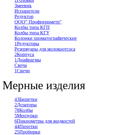
1
Головки
Змеевик
Испарители
Редуктор
ООО" Профпериметр"
Колбы типа КГП
Колбы типа КГУ
Колонки хроматографические
1
Редукторы
Резервуары для молокоотсоса
2
Корпуса
1
Диафрагмы
Свеча
1
Свечи
Мерные изделия
43
Бюретки
2
Дозаторы
78
Колбы
5
Мензурки
6
Пикнометры для жидкостей
44
Пипетки
25
Пробирки