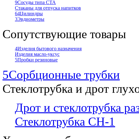
9
Сосуды типа СТА
Стаканы для отпуска напитков
64
Цилиндры
3
Эвдиометры
Сопутствующие товары
4
Изделия бытового назначения
Изделия масло-уксус
5
Пробки резиновые
5
Сорбционные трубки
Стеклотрубка и дрот глух
Дрот и стеклотрубка р
Стеклотрубка СН-1