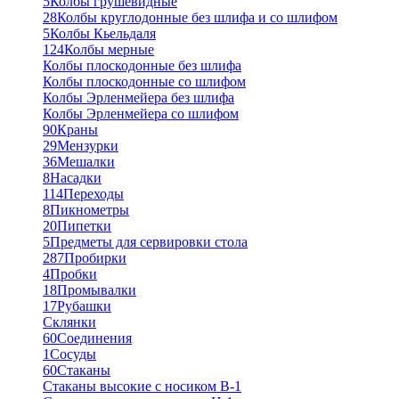
5
Колбы грушевидные
28
Колбы круглодонные без шлифа и со шлифом
5
Колбы Кьельдаля
124
Колбы мерные
Колбы плоскодонные без шлифа
Колбы плоскодонные со шлифом
Колбы Эрленмейера без шлифа
Колбы Эрленмейера со шлифом
90
Краны
29
Мензурки
36
Мешалки
8
Насадки
114
Переходы
8
Пикнометры
20
Пипетки
5
Предметы для сервировки стола
287
Пробирки
4
Пробки
18
Промывалки
17
Рубашки
Склянки
60
Соединения
1
Сосуды
60
Стаканы
Стаканы высокие с носиком В-1