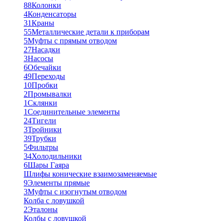
88
Колонки
4
Конденсаторы
31
Краны
55
Металлические детали к приборам
5
Муфты с прямым отводом
27
Насадки
3
Насосы
6
Обечайки
49
Переходы
10
Пробки
2
Промывалки
1
Склянки
1
Соединительные элементы
24
Тигели
3
Тройники
39
Трубки
5
Фильтры
34
Холодильники
6
Шары Гаяра
Шлифы конические взаимозаменяемые
9
Элементы прямые
3
Муфты с изогнутым отводом
Колба с ловушкой
2
Эталоны
Колбы с ловушкой