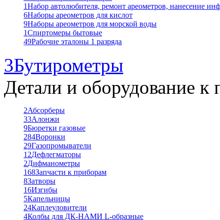
1
Набор автолюбителя, ремонт ареометров, нанесение ин
6
Наборы ареометров для кислот
9
Наборы ареометров для морской воды
1
Спиртомеры бытовые
49
Рабочие эталоны 1 разряда
3
Бутирометры
Детали и оборудование к 
2
Абсорберы
33
Алонжи
9
Бюретки газовые
284
Воронки
29
Газопромыватели
12
Дефлегматоры
2
Дифманометры
168
Запчасти к приборам
8
Затворы
16
Изгибы
5
Капельницы
24
Каплеуловители
4
Колбы для ДК-НАМИ L-образные