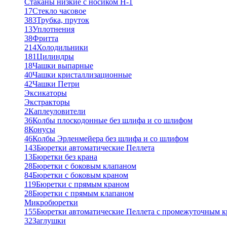
Стаканы низкие с носиком Н-1
17
Стекло часовое
383
Трубка, пруток
13
Уплотнения
38
Фритта
214
Холодильники
181
Цилиндры
18
Чашки выпарные
40
Чашки кристаллизационные
42
Чашки Петри
Эксикаторы
Экстракторы
2
Каплеуловители
36
Колбы плоскодонные без шлифа и со шлифом
8
Конусы
46
Колбы Эрленмейера без шлифа и со шлифом
143
Бюретки автоматические Пеллета
13
Бюретки без крана
28
Бюретки с боковым клапаном
84
Бюретки с боковым краном
119
Бюретки с прямым краном
28
Бюретки с прямым клапаном
Микробюретки
155
Бюретки автоматические Пеллета с промежуточным 
32
Заглушки