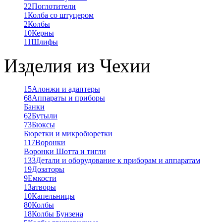
22
Поглотители
1
Колба со штуцером
2
Колбы
10
Керны
11
Шлифы
Изделия из Чехии
15
Алонжи и адаптеры
68
Аппараты и приборы
Банки
62
Бутыли
73
Бюксы
Бюретки и микробюретки
117
Воронки
Воронки Шотта и тигли
133
Детали и оборудование к приборам и аппаратам
19
Дозаторы
9
Емкости
1
Затворы
10
Капельницы
80
Колбы
18
Колбы Бунзена