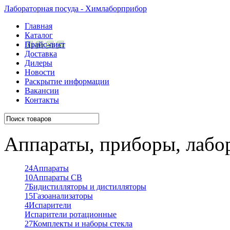
Лабораторная посуда - Химлаборприбор
Главная
Каталог
Прайс-лист
Доставка
Дилеры
Новости
Раскрытие информации
Вакансии
Контакты
Аппараты, приборы, лабо
24
Аппараты
10
Аппараты СВ
7
Бидистилляторы и дистилляторы
15
Газоанализаторы
4
Испарители
Испарители ротационные
27
Комплекты и наборы стекла