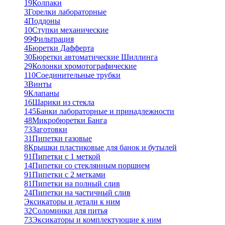
19
Колпаки
3
Горелки лабораторные
4
Поддоны
10
Ступки механические
99
Фильтрация
4
Бюретки Дафферта
30
Бюретки автоматические Шиллинга
29
Колонки хромотографические
110
Соединительные трубки
3
Винты
9
Клапаны
16
Шарики из стекла
145
Банки лабораторные и принадлежности
48
Микробюретки Банга
73
Заготовки
31
Пипетки газовые
8
Крышки пластиковые для банок и бутылей
91
Пипетки с 1 меткой
14
Пипетки со стеклянным поршнем
91
Пипетки с 2 метками
81
Пипетки на полный слив
24
Пипетки на частичный слив
Эксикаторы и детали к ним
32
Соломинки для питья
73
Эксикаторы и комплектующие к ним