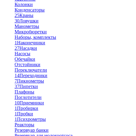
Колонки
Конденсаторы
25
Краны
30
Ловушки
Манометры
Микробюретки
Наборы, комплекты
1
Наконечники
27
Насадки
Насосы
Обечайки
Отстойники
Переключатели
14
Переходники
7
Пикнометры
37
Пипетки
Плафоны
Поглотители
10
Приемники
1
Пробирки
1
Пробки
1
Психрометры
Реакторы
Резервуар банки
Резервуар для молокоотсоса