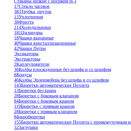
Стаканы низкие с носиком Н-1
17
Стекло часовое
383
Трубка, пруток
13
Уплотнения
38
Фритта
214
Холодильники
181
Цилиндры
18
Чашки выпарные
40
Чашки кристаллизационные
42
Чашки Петри
Эксикаторы
Экстракторы
2
Каплеуловители
36
Колбы плоскодонные без шлифа и со шлифом
8
Конусы
46
Колбы Эрленмейера без шлифа и со шлифом
143
Бюретки автоматические Пеллета
13
Бюретки без крана
28
Бюретки с боковым клапаном
84
Бюретки с боковым краном
119
Бюретки с прямым краном
28
Бюретки с прямым клапаном
Микробюретки
155
Бюретки автоматические Пеллета с промежуточным 
32
Заглушки