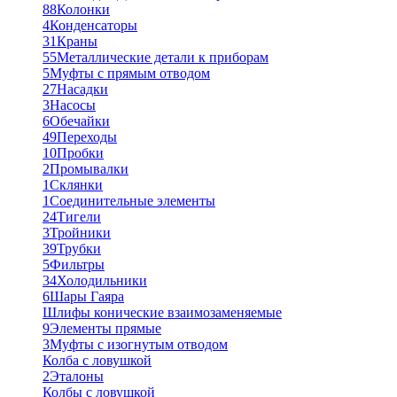
88
Колонки
4
Конденсаторы
31
Краны
55
Металлические детали к приборам
5
Муфты с прямым отводом
27
Насадки
3
Насосы
6
Обечайки
49
Переходы
10
Пробки
2
Промывалки
1
Склянки
1
Соединительные элементы
24
Тигели
3
Тройники
39
Трубки
5
Фильтры
34
Холодильники
6
Шары Гаяра
Шлифы конические взаимозаменяемые
9
Элементы прямые
3
Муфты с изогнутым отводом
Колба с ловушкой
2
Эталоны
Колбы с ловушкой