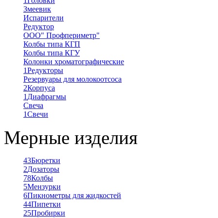
1
Головки
Змеевик
Испарители
Редуктор
ООО" Профпериметр"
Колбы типа КГП
Колбы типа КГУ
Колонки хроматографические
1
Редукторы
Резервуары для молокоотсоса
2
Корпуса
1
Диафрагмы
Свеча
1
Свечи
Мерные изделия
43
Бюретки
2
Дозаторы
78
Колбы
5
Мензурки
6
Пикнометры для жидкостей
44
Пипетки
25
Пробирки