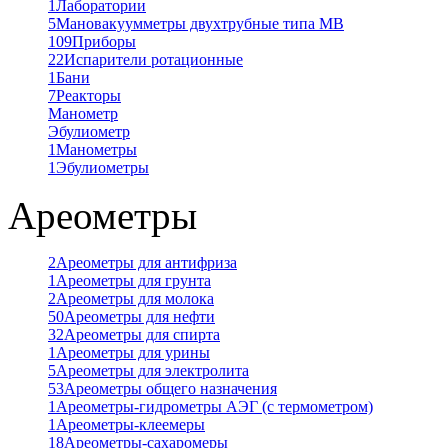
1
Лаборатории
5
Мановакуумметры двухтрубные типа МВ
109
Приборы
22
Испарители ротационные
1
Бани
7
Реакторы
Манометр
Эбулиометр
1
Манометры
1
Эбулиометры
Ареометры
2
Ареометры для антифриза
1
Ареометры для грунта
2
Ареометры для молока
50
Ареометры для нефти
32
Ареометры для спирта
1
Ареометры для урины
5
Ареометры для электролита
53
Ареометры общего назначения
1
Ареометры-гидрометры АЭГ (с термометром)
1
Ареометры-клеемеры
18
Ареометры-сахаромеры