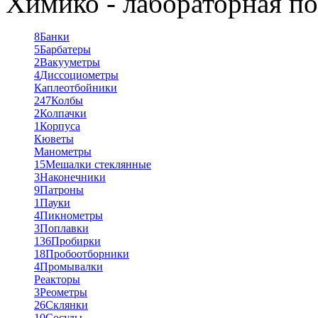
Химико - лабораторная по
8
Банки
5
Барбатеры
2
Вакууметры
4
Диссоциометры
Каплеотбойники
247
Колбы
2
Колпачки
1
Корпуса
Кюветы
Манометры
15
Мешалки стеклянные
3
Наконечники
9
Патроны
1
Пауки
4
Пикнометры
3
Поплавки
136
Пробирки
18
Пробоотборники
4
Промывалки
Реакторы
3
Реометры
26
Склянки
10
Сосуды