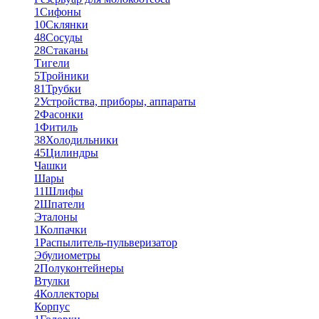
1
Сифоны
10
Склянки
48
Сосуды
28
Стаканы
Тигели
5
Тройники
81
Трубки
2
Устройства, приборы, аппараты
2
Фасонки
1
Фитиль
38
Холодильники
45
Цилиндры
Чашки
Шары
11
Шлифы
2
Шпатели
Эталоны
1
Колпачки
1
Распылитель-пульверизатор
Эбулиометры
2
Полуконтейнеры
Втулки
4
Коллекторы
Корпус