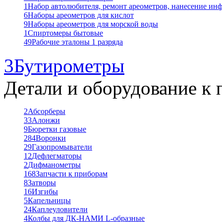
1
Набор автолюбителя, ремонт ареометров, нанесение ин
6
Наборы ареометров для кислот
9
Наборы ареометров для морской воды
1
Спиртомеры бытовые
49
Рабочие эталоны 1 разряда
3
Бутирометры
Детали и оборудование к 
2
Абсорберы
33
Алонжи
9
Бюретки газовые
284
Воронки
29
Газопромыватели
12
Дефлегматоры
2
Дифманометры
168
Запчасти к приборам
8
Затворы
16
Изгибы
5
Капельницы
24
Каплеуловители
4
Колбы для ДК-НАМИ L-образные