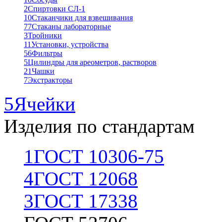
2
Спиртовки СЛ-1
10
Стаканчики для взвешивания
77
Стаканы лабораторные
3
Тройники
11
Установки, устройства
56
Фильтры
5
Цилиндры для ареометров, растворов
21
Чашки
7
Экстракторы
5
Ячейки
Изделия по стандартам
1
ГОСТ 10306-75
4
ГОСТ 12068
3
ГОСТ 17338