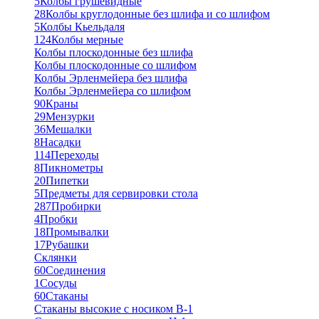
5
Колбы грушевидные
28
Колбы круглодонные без шлифа и со шлифом
5
Колбы Кьельдаля
124
Колбы мерные
Колбы плоскодонные без шлифа
Колбы плоскодонные со шлифом
Колбы Эрленмейера без шлифа
Колбы Эрленмейера со шлифом
90
Краны
29
Мензурки
36
Мешалки
8
Насадки
114
Переходы
8
Пикнометры
20
Пипетки
5
Предметы для сервировки стола
287
Пробирки
4
Пробки
18
Промывалки
17
Рубашки
Склянки
60
Соединения
1
Сосуды
60
Стаканы
Стаканы высокие с носиком В-1