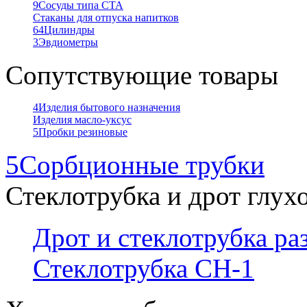
9
Сосуды типа СТА
Стаканы для отпуска напитков
64
Цилиндры
3
Эвдиометры
Сопутствующие товары
4
Изделия бытового назначения
Изделия масло-уксус
5
Пробки резиновые
5
Сорбционные трубки
Стеклотрубка и дрот глух
Дрот и стеклотрубка р
Стеклотрубка СН-1