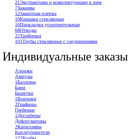
21
Экстракторы и комплектующие к ним
7
Зажимы
12
Защитная пленка
10
Крышки стеклянные
16
Прокладки уплотнительные
68
Отводы
22
Тройники
101
Трубы стеклянные с соединениями
Индивидуальные заказы
Алонжи
Ампулы
1
Баллоны
Бани
Бюретки
1
Воронки
2
Графины
Гребенки
1
Десорберы
Дефлегматоры
2
Капилляры
Каплеуловители
122
Колбы