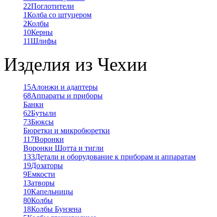
22
Поглотители
1
Колба со штуцером
2
Колбы
10
Керны
11
Шлифы
Изделия из Чехии
15
Алонжи и адаптеры
68
Аппараты и приборы
Банки
62
Бутыли
73
Бюксы
Бюретки и микробюретки
117
Воронки
Воронки Шотта и тигли
133
Детали и оборудование к приборам и аппаратам
19
Дозаторы
9
Емкости
1
Затворы
10
Капельницы
80
Колбы
18
Колбы Бунзена