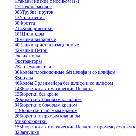
Стаканы низкие с носиком Н-1
17
Стекло часовое
383
Трубка, пруток
13
Уплотнения
38
Фритта
214
Холодильники
181
Цилиндры
18
Чашки выпарные
40
Чашки кристаллизационные
42
Чашки Петри
Эксикаторы
Экстракторы
2
Каплеуловители
36
Колбы плоскодонные без шлифа и со шлифом
8
Конусы
46
Колбы Эрленмейера без шлифа и со шлифом
143
Бюретки автоматические Пеллета
13
Бюретки без крана
28
Бюретки с боковым клапаном
84
Бюретки с боковым краном
119
Бюретки с прямым краном
28
Бюретки с прямым клапаном
Микробюретки
155
Бюретки автоматические Пеллета с промежуточным 
32
Заглушки