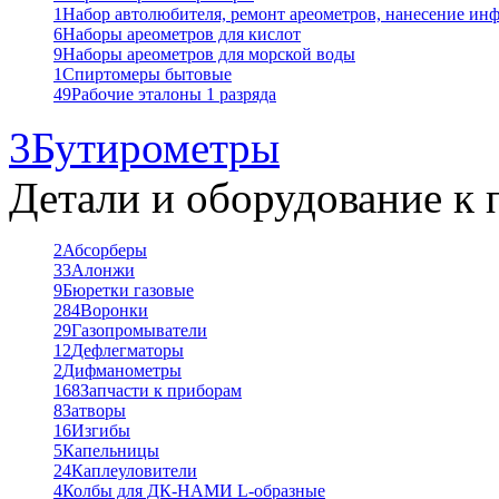
1
Набор автолюбителя, ремонт ареометров, нанесение ин
6
Наборы ареометров для кислот
9
Наборы ареометров для морской воды
1
Спиртомеры бытовые
49
Рабочие эталоны 1 разряда
3
Бутирометры
Детали и оборудование к 
2
Абсорберы
33
Алонжи
9
Бюретки газовые
284
Воронки
29
Газопромыватели
12
Дефлегматоры
2
Дифманометры
168
Запчасти к приборам
8
Затворы
16
Изгибы
5
Капельницы
24
Каплеуловители
4
Колбы для ДК-НАМИ L-образные