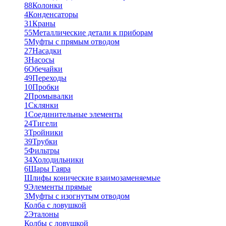
88
Колонки
4
Конденсаторы
31
Краны
55
Металлические детали к приборам
5
Муфты с прямым отводом
27
Насадки
3
Насосы
6
Обечайки
49
Переходы
10
Пробки
2
Промывалки
1
Склянки
1
Соединительные элементы
24
Тигели
3
Тройники
39
Трубки
5
Фильтры
34
Холодильники
6
Шары Гаяра
Шлифы конические взаимозаменяемые
9
Элементы прямые
3
Муфты с изогнутым отводом
Колба с ловушкой
2
Эталоны
Колбы с ловушкой