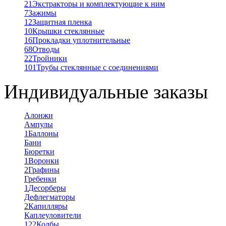
21
Экстракторы и комплектующие к ним
7
Зажимы
12
Защитная пленка
10
Крышки стеклянные
16
Прокладки уплотнительные
68
Отводы
22
Тройники
101
Трубы стеклянные с соединениями
Индивидуальные заказы
Алонжи
Ампулы
1
Баллоны
Бани
Бюретки
1
Воронки
2
Графины
Гребенки
1
Десорберы
Дефлегматоры
2
Капилляры
Каплеуловители
122
Колбы