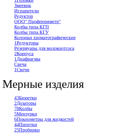
1
Головки
Змеевик
Испарители
Редуктор
ООО" Профпериметр"
Колбы типа КГП
Колбы типа КГУ
Колонки хроматографические
1
Редукторы
Резервуары для молокоотсоса
2
Корпуса
1
Диафрагмы
Свеча
1
Свечи
Мерные изделия
43
Бюретки
2
Дозаторы
78
Колбы
5
Мензурки
6
Пикнометры для жидкостей
44
Пипетки
25
Пробирки