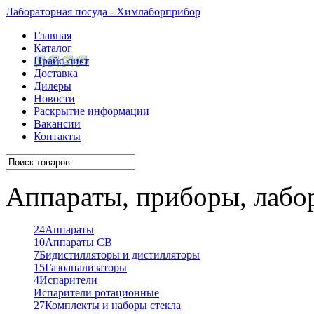
Лабораторная посуда - Химлаборприбор
Главная
Каталог
Прайс-лист
Доставка
Дилеры
Новости
Раскрытие информации
Вакансии
Контакты
Аппараты, приборы, лабо
24
Аппараты
10
Аппараты СВ
7
Бидистилляторы и дистилляторы
15
Газоанализаторы
4
Испарители
Испарители ротационные
27
Комплекты и наборы стекла