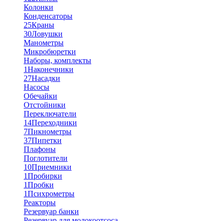
Колонки
Конденсаторы
25
Краны
30
Ловушки
Манометры
Микробюретки
Наборы, комплекты
1
Наконечники
27
Насадки
Насосы
Обечайки
Отстойники
Переключатели
14
Переходники
7
Пикнометры
37
Пипетки
Плафоны
Поглотители
10
Приемники
1
Пробирки
1
Пробки
1
Психрометры
Реакторы
Резервуар банки
Резервуар для молокоотсоса