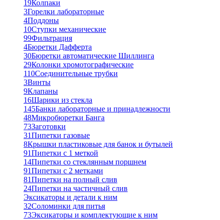
19
Колпаки
3
Горелки лабораторные
4
Поддоны
10
Ступки механические
99
Фильтрация
4
Бюретки Дафферта
30
Бюретки автоматические Шиллинга
29
Колонки хромотографические
110
Соединительные трубки
3
Винты
9
Клапаны
16
Шарики из стекла
145
Банки лабораторные и принадлежности
48
Микробюретки Банга
73
Заготовки
31
Пипетки газовые
8
Крышки пластиковые для банок и бутылей
91
Пипетки с 1 меткой
14
Пипетки со стеклянным поршнем
91
Пипетки с 2 метками
81
Пипетки на полный слив
24
Пипетки на частичный слив
Эксикаторы и детали к ним
32
Соломинки для питья
73
Эксикаторы и комплектующие к ним