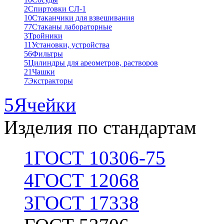
2
Спиртовки СЛ-1
10
Стаканчики для взвешивания
77
Стаканы лабораторные
3
Тройники
11
Установки, устройства
56
Фильтры
5
Цилиндры для ареометров, растворов
21
Чашки
7
Экстракторы
5
Ячейки
Изделия по стандартам
1
ГОСТ 10306-75
4
ГОСТ 12068
3
ГОСТ 17338