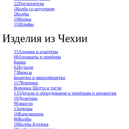
22
Поглотители
1
Колба со штуцером
2
Колбы
10
Керны
11
Шлифы
Изделия из Чехии
15
Алонжи и адаптеры
68
Аппараты и приборы
Банки
62
Бутыли
73
Бюксы
Бюретки и микробюретки
117
Воронки
Воронки Шотта и тигли
133
Детали и оборудование к приборам и аппаратам
19
Дозаторы
9
Емкости
1
Затворы
10
Капельницы
80
Колбы
18
Колбы Бунзена