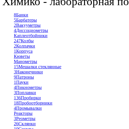
Химико - лабораторная по
8
Банки
5
Барбатеры
2
Вакууметры
4
Диссоциометры
Каплеотбойники
247
Колбы
2
Колпачки
1
Корпуса
Кюветы
Манометры
15
Мешалки стеклянные
3
Наконечники
9
Патроны
1
Пауки
4
Пикнометры
3
Поплавки
136
Пробирки
18
Пробоотборники
4
Промывалки
Реакторы
3
Реометры
26
Склянки
10
Сосуды