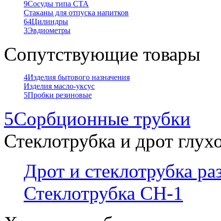
9
Сосуды типа СТА
Стаканы для отпуска напитков
64
Цилиндры
3
Эвдиометры
Сопутствующие товары
4
Изделия бытового назначения
Изделия масло-уксус
5
Пробки резиновые
5
Сорбционные трубки
Стеклотрубка и дрот глух
Дрот и стеклотрубка р
Стеклотрубка СН-1