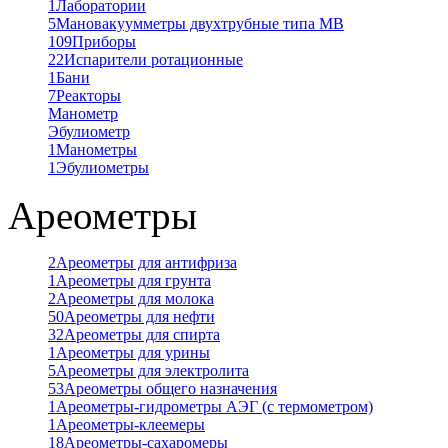
1
Лаборатории
5
Мановакуумметры двухтрубные типа МВ
109
Приборы
22
Испарители ротационные
1
Бани
7
Реакторы
Манометр
Эбулиометр
1
Манометры
1
Эбулиометры
Ареометры
2
Ареометры для антифриза
1
Ареометры для грунта
2
Ареометры для молока
50
Ареометры для нефти
32
Ареометры для спирта
1
Ареометры для урины
5
Ареометры для электролита
53
Ареометры общего назначения
1
Ареометры-гидрометры АЭГ (с термометром)
1
Ареометры-клеемеры
18
Ареометры-сахаромеры