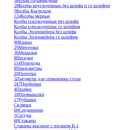
5
Колбы грушевидные
28
Колбы круглодонные без шлифа и со шлифом
5
Колбы Кьельдаля
124
Колбы мерные
Колбы плоскодонные без шлифа
Колбы плоскодонные со шлифом
Колбы Эрленмейера без шлифа
Колбы Эрленмейера со шлифом
90
Краны
29
Мензурки
36
Мешалки
8
Насадки
114
Переходы
8
Пикнометры
20
Пипетки
5
Предметы для сервировки стола
287
Пробирки
4
Пробки
18
Промывалки
17
Рубашки
Склянки
60
Соединения
1
Сосуды
60
Стаканы
Стаканы высокие с носиком В-1