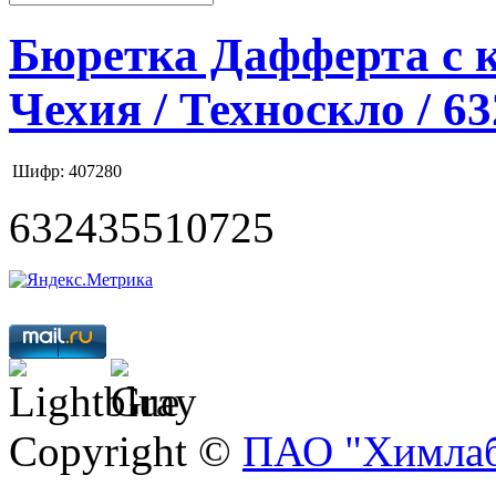
Бюретка Дафферта с к
Чехия / Техноскло / 6
Шифр: 407280
632435510725
Copyright ©
ПАО "Химлаб