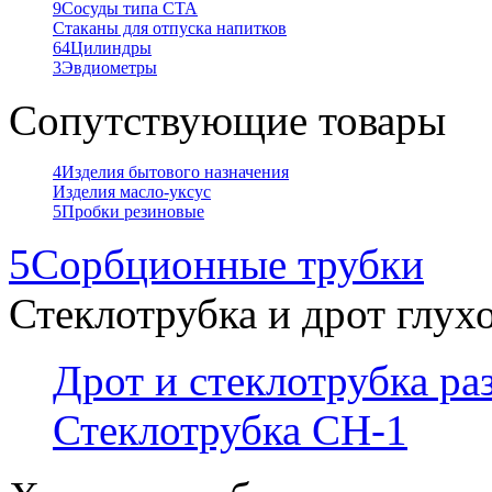
9
Сосуды типа СТА
Стаканы для отпуска напитков
64
Цилиндры
3
Эвдиометры
Сопутствующие товары
4
Изделия бытового назначения
Изделия масло-уксус
5
Пробки резиновые
5
Сорбционные трубки
Стеклотрубка и дрот глух
Дрот и стеклотрубка р
Стеклотрубка СН-1