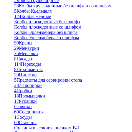
5
Колбы грушевидные
28
Колбы круглодонные без шлифа и со шлифом
5
Колбы Кьельдаля
124
Колбы мерные
Колбы плоскодонные без шлифа
Колбы плоскодонные со шлифом
Колбы Эрленмейера без шлифа
Колбы Эрленмейера со шлифом
90
Краны
29
Мензурки
36
Мешалки
8
Насадки
114
Переходы
8
Пикнометры
20
Пипетки
5
Предметы для сервировки стола
287
Пробирки
4
Пробки
18
Промывалки
17
Рубашки
Склянки
60
Соединения
1
Сосуды
60
Стаканы
Стаканы высокие с носиком В-1