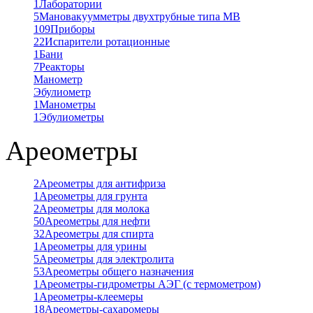
1
Лаборатории
5
Мановакуумметры двухтрубные типа МВ
109
Приборы
22
Испарители ротационные
1
Бани
7
Реакторы
Манометр
Эбулиометр
1
Манометры
1
Эбулиометры
Ареометры
2
Ареометры для антифриза
1
Ареометры для грунта
2
Ареометры для молока
50
Ареометры для нефти
32
Ареометры для спирта
1
Ареометры для урины
5
Ареометры для электролита
53
Ареометры общего назначения
1
Ареометры-гидрометры АЭГ (с термометром)
1
Ареометры-клеемеры
18
Ареометры-сахаромеры