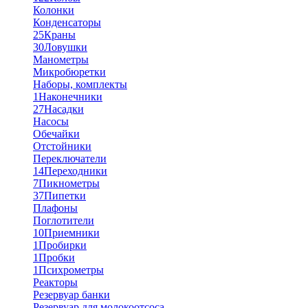
Колонки
Конденсаторы
25
Краны
30
Ловушки
Манометры
Микробюретки
Наборы, комплекты
1
Наконечники
27
Насадки
Насосы
Обечайки
Отстойники
Переключатели
14
Переходники
7
Пикнометры
37
Пипетки
Плафоны
Поглотители
10
Приемники
1
Пробирки
1
Пробки
1
Психрометры
Реакторы
Резервуар банки
Резервуар для молокоотсоса