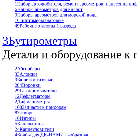
1
Набор автолюбителя, ремонт ареометров, нанесение ин
6
Наборы ареометров для кислот
9
Наборы ареометров для морской воды
1
Спиртомеры бытовые
49
Рабочие эталоны 1 разряда
3
Бутирометры
Детали и оборудование к 
2
Абсорберы
33
Алонжи
9
Бюретки газовые
284
Воронки
29
Газопромыватели
12
Дефлегматоры
2
Дифманометры
168
Запчасти к приборам
8
Затворы
16
Изгибы
5
Капельницы
24
Каплеуловители
4
Колбы для ДК-НАМИ L-образные