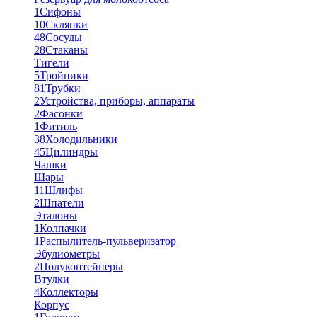
1
Сифоны
10
Склянки
48
Сосуды
28
Стаканы
Тигели
5
Тройники
81
Трубки
2
Устройства, приборы, аппараты
2
Фасонки
1
Фитиль
38
Холодильники
45
Цилиндры
Чашки
Шары
11
Шлифы
2
Шпатели
Эталоны
1
Колпачки
1
Распылитель-пульверизатор
Эбулиометры
2
Полуконтейнеры
Втулки
4
Коллекторы
Корпус