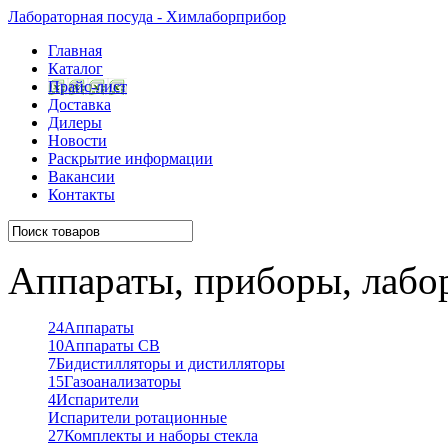
Лабораторная посуда - Химлаборприбор
Главная
Каталог
Прайс-лист
Доставка
Дилеры
Новости
Раскрытие информации
Вакансии
Контакты
Аппараты, приборы, лабо
24
Аппараты
10
Аппараты СВ
7
Бидистилляторы и дистилляторы
15
Газоанализаторы
4
Испарители
Испарители ротационные
27
Комплекты и наборы стекла