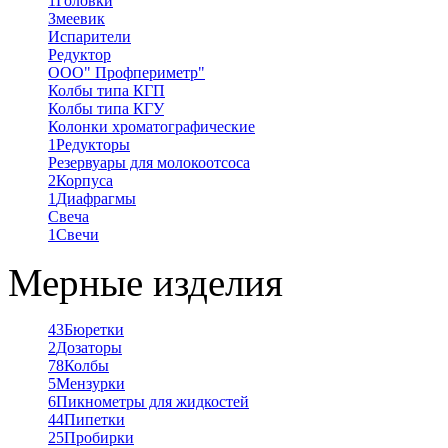
1
Головки
Змеевик
Испарители
Редуктор
ООО" Профпериметр"
Колбы типа КГП
Колбы типа КГУ
Колонки хроматографические
1
Редукторы
Резервуары для молокоотсоса
2
Корпуса
1
Диафрагмы
Свеча
1
Свечи
Мерные изделия
43
Бюретки
2
Дозаторы
78
Колбы
5
Мензурки
6
Пикнометры для жидкостей
44
Пипетки
25
Пробирки