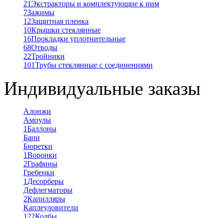
21
Экстракторы и комплектующие к ним
7
Зажимы
12
Защитная пленка
10
Крышки стеклянные
16
Прокладки уплотнительные
68
Отводы
22
Тройники
101
Трубы стеклянные с соединениями
Индивидуальные заказы
Алонжи
Ампулы
1
Баллоны
Бани
Бюретки
1
Воронки
2
Графины
Гребенки
1
Десорберы
Дефлегматоры
2
Капилляры
Каплеуловители
122
Колбы