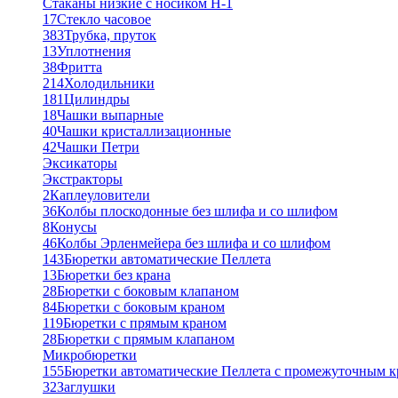
Стаканы низкие с носиком Н-1
17
Стекло часовое
383
Трубка, пруток
13
Уплотнения
38
Фритта
214
Холодильники
181
Цилиндры
18
Чашки выпарные
40
Чашки кристаллизационные
42
Чашки Петри
Эксикаторы
Экстракторы
2
Каплеуловители
36
Колбы плоскодонные без шлифа и со шлифом
8
Конусы
46
Колбы Эрленмейера без шлифа и со шлифом
143
Бюретки автоматические Пеллета
13
Бюретки без крана
28
Бюретки с боковым клапаном
84
Бюретки с боковым краном
119
Бюретки с прямым краном
28
Бюретки с прямым клапаном
Микробюретки
155
Бюретки автоматические Пеллета с промежуточным 
32
Заглушки