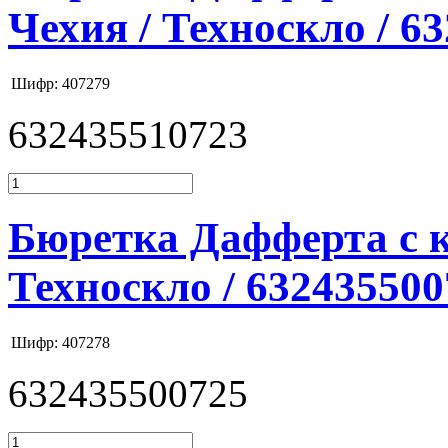
Чехия / Техноскло / 6
Шифр: 407279
632435510723
Бюретка Дафферта с кр
Техноскло / 632435500
Шифр: 407278
632435500725