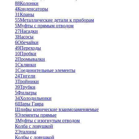
88
Колонки
4
Конденсаторы
31
Краны
55
Металлические детали к приборам
5
Муфты с прямым отводом
27
Насадки
3
Насосы
6
Обечайки
49
Переходы
10
Пробки
2
Промывалки
1
Склянки
1
Соединительные элементы
24
Тигели
3
Тройники
39
Трубки
5
Фильтры
34
Холодильники
6
Шары Гаяра
Шлифы конические взаимозаменяемые
9
Элементы прямые
3
Муфты с изогнутым отводом
Колба с ловушкой
2
Эталоны
Колбы с ловушкой