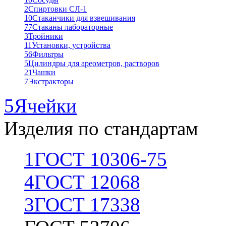
2
Спиртовки СЛ-1
10
Стаканчики для взвешивания
77
Стаканы лабораторные
3
Тройники
11
Установки, устройства
56
Фильтры
5
Цилиндры для ареометров, растворов
21
Чашки
7
Экстракторы
5
Ячейки
Изделия по стандартам
1
ГОСТ 10306-75
4
ГОСТ 12068
3
ГОСТ 17338