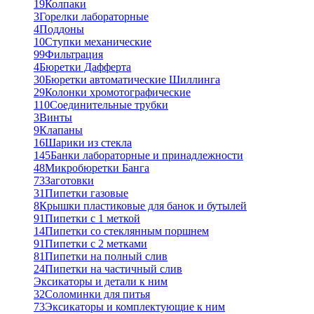
19
Колпаки
3
Горелки лабораторные
4
Поддоны
10
Ступки механические
99
Фильтрация
4
Бюретки Дафферта
30
Бюретки автоматические Шиллинга
29
Колонки хромотографические
110
Соединительные трубки
3
Винты
9
Клапаны
16
Шарики из стекла
145
Банки лабораторные и принадлежности
48
Микробюретки Банга
73
Заготовки
31
Пипетки газовые
8
Крышки пластиковые для банок и бутылей
91
Пипетки с 1 меткой
14
Пипетки со стеклянным поршнем
91
Пипетки с 2 метками
81
Пипетки на полный слив
24
Пипетки на частичный слив
Эксикаторы и детали к ним
32
Соломинки для питья
73
Эксикаторы и комплектующие к ним