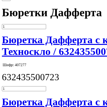
Бюретки Дафферта
Бюретка Дафферта с кр
Техноскло / 632435500
Шифр: 407277
632435500723
Бюретка Дафферта с к