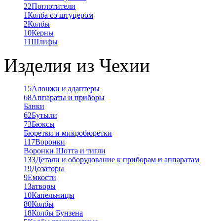
22
Поглотители
1
Колба со штуцером
2
Колбы
10
Керны
11
Шлифы
Изделия из Чехии
15
Алонжи и адаптеры
68
Аппараты и приборы
Банки
62
Бутыли
73
Бюксы
Бюретки и микробюретки
117
Воронки
Воронки Шотта и тигли
133
Детали и оборудование к приборам и аппаратам
19
Дозаторы
9
Емкости
1
Затворы
10
Капельницы
80
Колбы
18
Колбы Бунзена