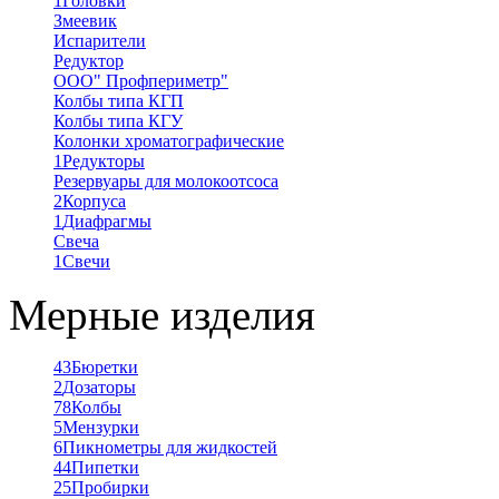
1
Головки
Змеевик
Испарители
Редуктор
ООО" Профпериметр"
Колбы типа КГП
Колбы типа КГУ
Колонки хроматографические
1
Редукторы
Резервуары для молокоотсоса
2
Корпуса
1
Диафрагмы
Свеча
1
Свечи
Мерные изделия
43
Бюретки
2
Дозаторы
78
Колбы
5
Мензурки
6
Пикнометры для жидкостей
44
Пипетки
25
Пробирки