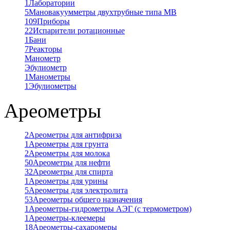
1
Лаборатории
5
Мановакуумметры двухтрубные типа МВ
109
Приборы
22
Испарители ротационные
1
Бани
7
Реакторы
Манометр
Эбулиометр
1
Манометры
1
Эбулиометры
Ареометры
2
Ареометры для антифриза
1
Ареометры для грунта
2
Ареометры для молока
50
Ареометры для нефти
32
Ареометры для спирта
1
Ареометры для урины
5
Ареометры для электролита
53
Ареометры общего назначения
1
Ареометры-гидрометры АЭГ (с термометром)
1
Ареометры-клеемеры
18
Ареометры-сахаромеры