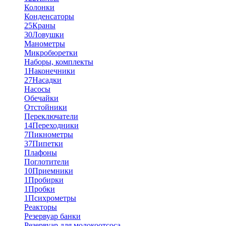
Колонки
Конденсаторы
25
Краны
30
Ловушки
Манометры
Микробюретки
Наборы, комплекты
1
Наконечники
27
Насадки
Насосы
Обечайки
Отстойники
Переключатели
14
Переходники
7
Пикнометры
37
Пипетки
Плафоны
Поглотители
10
Приемники
1
Пробирки
1
Пробки
1
Психрометры
Реакторы
Резервуар банки
Резервуар для молокоотсоса