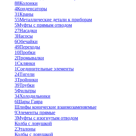
88
Колонки
4
Конденсаторы
31
Краны
55
Металлические детали к приборам
5
Муфты с прямым отводом
27
Насадки
3
Насосы
6
Обечайки
49
Переходы
10
Пробки
2
Промывалки
1
Склянки
1
Соединительные элементы
24
Тигели
3
Тройники
39
Трубки
5
Фильтры
34
Холодильники
6
Шары Гаяра
Шлифы конические взаимозаменяемые
9
Элементы прямые
3
Муфты с изогнутым отводом
Колба с ловушкой
2
Эталоны
Колбы с ловушкой