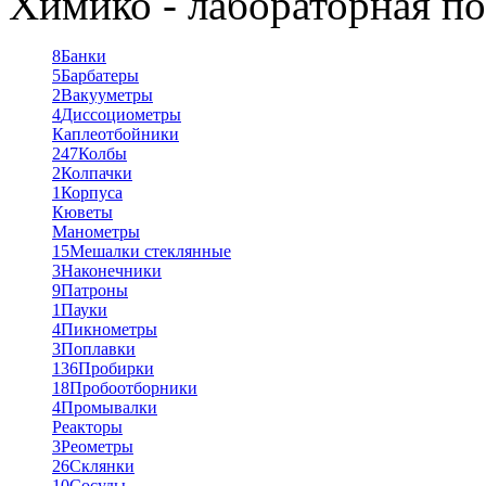
Химико - лабораторная по
8
Банки
5
Барбатеры
2
Вакууметры
4
Диссоциометры
Каплеотбойники
247
Колбы
2
Колпачки
1
Корпуса
Кюветы
Манометры
15
Мешалки стеклянные
3
Наконечники
9
Патроны
1
Пауки
4
Пикнометры
3
Поплавки
136
Пробирки
18
Пробоотборники
4
Промывалки
Реакторы
3
Реометры
26
Склянки
10
Сосуды