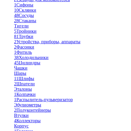
1
Сифоны
10
Склянки
48
Сосуды
28
Стаканы
Тигели
5
Тройники
81
Трубки
2
Устройства, приборы, аппараты
2
Фасонки
1
Фитиль
38
Холодильники
45
Цилиндры
Чашки
Шары
11
Шлифы
2
Шпатели
Эталоны
1
Колпачки
1
Распылитель-пульверизатор
Эбулиометры
2
Полуконтейнеры
Втулки
4
Коллекторы
Корпус