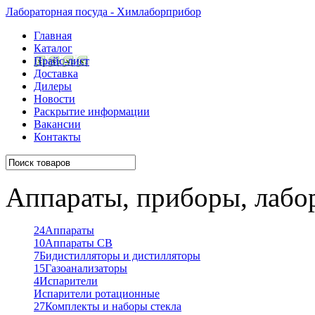
Лабораторная посуда - Химлаборприбор
Главная
Каталог
Прайс-лист
Доставка
Дилеры
Новости
Раскрытие информации
Вакансии
Контакты
Аппараты, приборы, лабо
24
Аппараты
10
Аппараты СВ
7
Бидистилляторы и дистилляторы
15
Газоанализаторы
4
Испарители
Испарители ротационные
27
Комплекты и наборы стекла