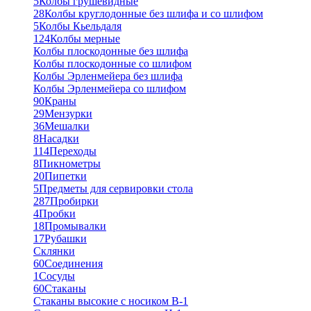
5
Колбы грушевидные
28
Колбы круглодонные без шлифа и со шлифом
5
Колбы Кьельдаля
124
Колбы мерные
Колбы плоскодонные без шлифа
Колбы плоскодонные со шлифом
Колбы Эрленмейера без шлифа
Колбы Эрленмейера со шлифом
90
Краны
29
Мензурки
36
Мешалки
8
Насадки
114
Переходы
8
Пикнометры
20
Пипетки
5
Предметы для сервировки стола
287
Пробирки
4
Пробки
18
Промывалки
17
Рубашки
Склянки
60
Соединения
1
Сосуды
60
Стаканы
Стаканы высокие с носиком В-1