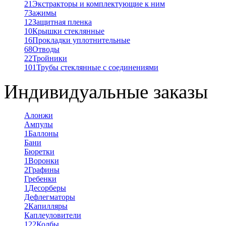
21
Экстракторы и комплектующие к ним
7
Зажимы
12
Защитная пленка
10
Крышки стеклянные
16
Прокладки уплотнительные
68
Отводы
22
Тройники
101
Трубы стеклянные с соединениями
Индивидуальные заказы
Алонжи
Ампулы
1
Баллоны
Бани
Бюретки
1
Воронки
2
Графины
Гребенки
1
Десорберы
Дефлегматоры
2
Капилляры
Каплеуловители
122
Колбы