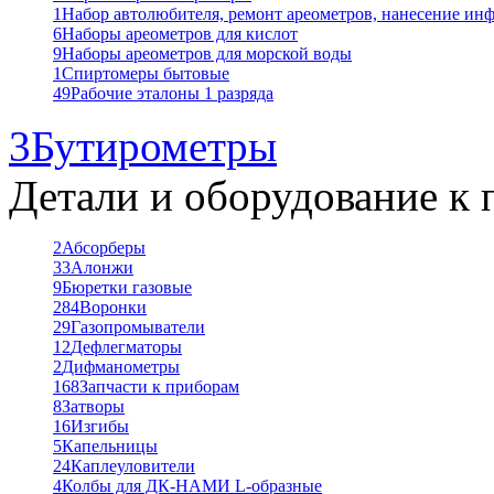
1
Набор автолюбителя, ремонт ареометров, нанесение ин
6
Наборы ареометров для кислот
9
Наборы ареометров для морской воды
1
Спиртомеры бытовые
49
Рабочие эталоны 1 разряда
3
Бутирометры
Детали и оборудование к 
2
Абсорберы
33
Алонжи
9
Бюретки газовые
284
Воронки
29
Газопромыватели
12
Дефлегматоры
2
Дифманометры
168
Запчасти к приборам
8
Затворы
16
Изгибы
5
Капельницы
24
Каплеуловители
4
Колбы для ДК-НАМИ L-образные