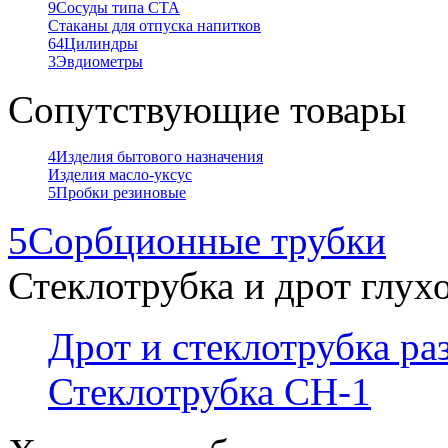
9
Сосуды типа СТА
Стаканы для отпуска напитков
64
Цилиндры
3
Эвдиометры
Сопутствующие товары
4
Изделия бытового назначения
Изделия масло-уксус
5
Пробки резиновые
5
Сорбционные трубки
Стеклотрубка и дрот глух
Дрот и стеклотрубка р
Стеклотрубка СН-1