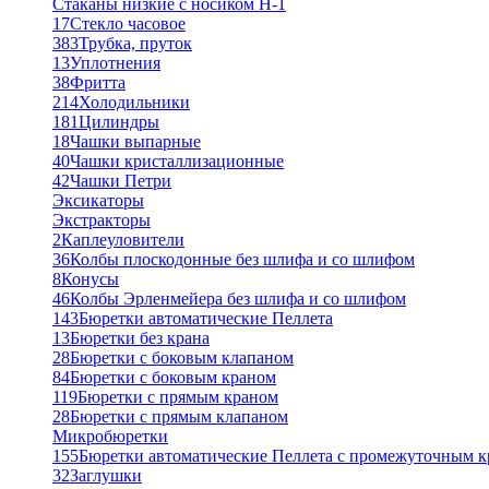
Стаканы низкие с носиком Н-1
17
Стекло часовое
383
Трубка, пруток
13
Уплотнения
38
Фритта
214
Холодильники
181
Цилиндры
18
Чашки выпарные
40
Чашки кристаллизационные
42
Чашки Петри
Эксикаторы
Экстракторы
2
Каплеуловители
36
Колбы плоскодонные без шлифа и со шлифом
8
Конусы
46
Колбы Эрленмейера без шлифа и со шлифом
143
Бюретки автоматические Пеллета
13
Бюретки без крана
28
Бюретки с боковым клапаном
84
Бюретки с боковым краном
119
Бюретки с прямым краном
28
Бюретки с прямым клапаном
Микробюретки
155
Бюретки автоматические Пеллета с промежуточным 
32
Заглушки