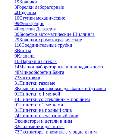
19
Колпаки
3
Горелки лабораторные
4
Поддоны
10
Ступки механические
99
Фильтрация
4
Бюретки Дафферта
30
Бюретки автоматические Шиллинга
29
Колонки хромотографические
110
Соединительные трубки
3
Винты
9
Клапаны
16
Шарики из стекла
145
Банки лабораторные и принадлежности
48
Микробюретки Банга
73
Заготовки
31
Пипетки газовые
8
Крышки пластиковые для банок и бутылей
91
Пипетки с 1 меткой
14
Пипетки со стеклянным поршнем
91
Пипетки с 2 метками
81
Пипетки на полный слив
24
Пипетки на частичный слив
Эксикаторы и детали к ним
32
Соломинки для питья
73
Эксикаторы и комплектующие к ним