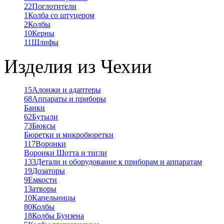
22
Поглотители
1
Колба со штуцером
2
Колбы
10
Керны
11
Шлифы
Изделия из Чехии
15
Алонжи и адаптеры
68
Аппараты и приборы
Банки
62
Бутыли
73
Бюксы
Бюретки и микробюретки
117
Воронки
Воронки Шотта и тигли
133
Детали и оборудование к приборам и аппаратам
19
Дозаторы
9
Емкости
1
Затворы
10
Капельницы
80
Колбы
18
Колбы Бунзена