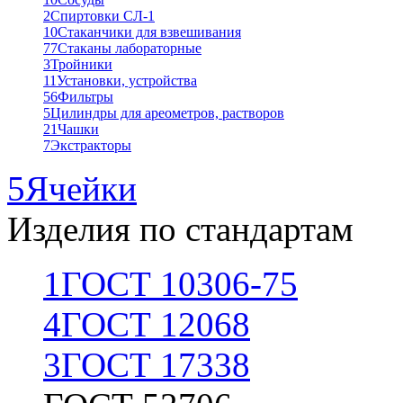
2
Спиртовки СЛ-1
10
Стаканчики для взвешивания
77
Стаканы лабораторные
3
Тройники
11
Установки, устройства
56
Фильтры
5
Цилиндры для ареометров, растворов
21
Чашки
7
Экстракторы
5
Ячейки
Изделия по стандартам
1
ГОСТ 10306-75
4
ГОСТ 12068
3
ГОСТ 17338