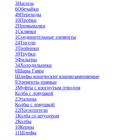
3
Насосы
6
Обечайки
49
Переходы
10
Пробки
2
Промывалки
1
Склянки
1
Соединительные элементы
24
Тигели
3
Тройники
39
Трубки
5
Фильтры
34
Холодильники
6
Шары Гаяра
Шлифы конические взаимозаменяемые
9
Элементы прямые
3
Муфты с изогнутым отводом
Колба с ловушкой
2
Эталоны
Колбы с ловушкой
22
Поглотители
1
Колба со штуцером
2
Колбы
10
Керны
11
Шлифы