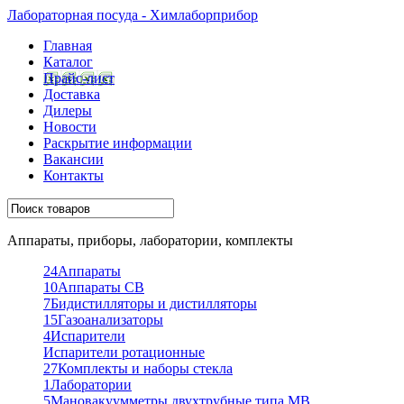
Лабораторная посуда - Химлаборприбор
Главная
Каталог
Прайс-лист
Доставка
Дилеры
Новости
Раскрытие информации
Вакансии
Контакты
Аппараты, приборы, лаборатории, комплекты
24
Аппараты
10
Аппараты СВ
7
Бидистилляторы и дистилляторы
15
Газоанализаторы
4
Испарители
Испарители ротационные
27
Комплекты и наборы стекла
1
Лаборатории
5
Мановакуумметры двухтрубные типа МВ