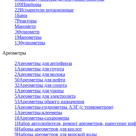
109
Приборы
22
Испарители ротационные
1
Бани
7
Реакторы
Манометр
Эбулиометр
1
Манометры
1
Эбулиометры
Ареометры
2
Ареометры для антифриза
1
Ареометры для грунта
2
Ареометры для молока
50
Ареометры для нефти
32
Ареометры для спирта
1
Ареометры для урины
5
Ареометры для электролита
53
Ареометры общего назначения
1
Ареометры-гидрометры АЭГ (с термометром)
1
Ареометры-клеемеры
18
Ареометры-сахаромеры
1
Набор автолюбителя, ремонт ареометров, нанесение ин
6
Наборы ареометров для кислот
9
Наборы ареометров для морской воды