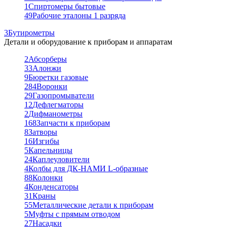
1
Спиртомеры бытовые
49
Рабочие эталоны 1 разряда
3
Бутирометры
Детали и оборудование к приборам и аппаратам
2
Абсорберы
33
Алонжи
9
Бюретки газовые
284
Воронки
29
Газопромыватели
12
Дефлегматоры
2
Дифманометры
168
Запчасти к приборам
8
Затворы
16
Изгибы
5
Капельницы
24
Каплеуловители
4
Колбы для ДК-НАМИ L-образные
88
Колонки
4
Конденсаторы
31
Краны
55
Металлические детали к приборам
5
Муфты с прямым отводом
27
Насадки