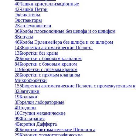
40
Чашки кристаллизационные
42
Чашки Петри
Эксикаторы
Экстракторы
2
Каплеуловители
36
Колбы плоскодонные без шлифа и со шлифом
8
Конусы
46
Колбы Эрленмейера без шлифа и со шлифом
143
Бюретки автоматические Пеллета
13
Бюретки без крана
28
Бюретки с боковым клапаном
84
Бюретки с боковым краном
119
Бюретки с прямым краном
28
Бюретки с прямым клапаном
Микробюретки
155
Бюретки автоматические Пеллета с промежуточным 
32
Заглушки
19
Колпаки
3
Горелки лабораторные
4
Поддоны
10
Ступки механические
99
Фильтрация
4
Бюретки Дафферта
30
Бюретки автоматические Шиллинга
29
Колонки хромотографические