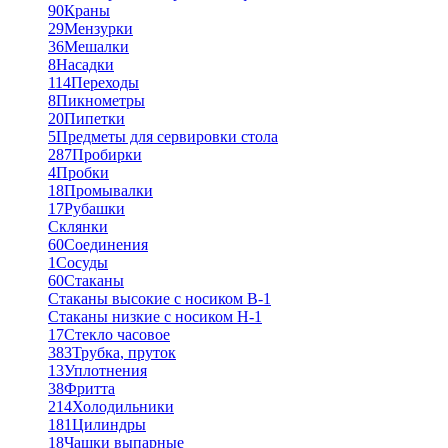
90
Краны
29
Мензурки
36
Мешалки
8
Насадки
114
Переходы
8
Пикнометры
20
Пипетки
5
Предметы для сервировки стола
287
Пробирки
4
Пробки
18
Промывалки
17
Рубашки
Склянки
60
Соединения
1
Сосуды
60
Стаканы
Стаканы высокие с носиком В-1
Стаканы низкие с носиком Н-1
17
Стекло часовое
383
Трубка, пруток
13
Уплотнения
38
Фритта
214
Холодильники
181
Цилиндры
18
Чашки выпарные