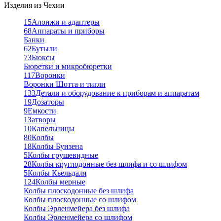
Изделия из Чехии
15
Алонжи и адаптеры
68
Аппараты и приборы
Банки
62
Бутыли
73
Бюксы
Бюретки и микробюретки
117
Воронки
Воронки Шотта и тигли
133
Детали и оборудование к приборам и аппаратам
19
Дозаторы
9
Емкости
1
Затворы
10
Капельницы
80
Колбы
18
Колбы Бунзена
5
Колбы грушевидные
28
Колбы круглодонные без шлифа и со шлифом
5
Колбы Кьельдаля
124
Колбы мерные
Колбы плоскодонные без шлифа
Колбы плоскодонные со шлифом
Колбы Эрленмейера без шлифа
Колбы Эрленмейера со шлифом