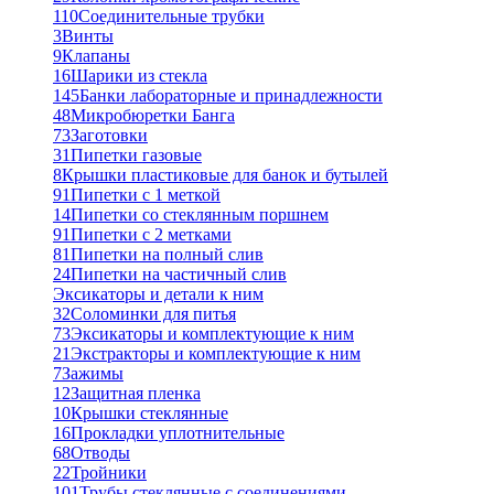
110
Соединительные трубки
3
Винты
9
Клапаны
16
Шарики из стекла
145
Банки лабораторные и принадлежности
48
Микробюретки Банга
73
Заготовки
31
Пипетки газовые
8
Крышки пластиковые для банок и бутылей
91
Пипетки с 1 меткой
14
Пипетки со стеклянным поршнем
91
Пипетки с 2 метками
81
Пипетки на полный слив
24
Пипетки на частичный слив
Эксикаторы и детали к ним
32
Соломинки для питья
73
Эксикаторы и комплектующие к ним
21
Экстракторы и комплектующие к ним
7
Зажимы
12
Защитная пленка
10
Крышки стеклянные
16
Прокладки уплотнительные
68
Отводы
22
Тройники
101
Трубы стеклянные с соединениями