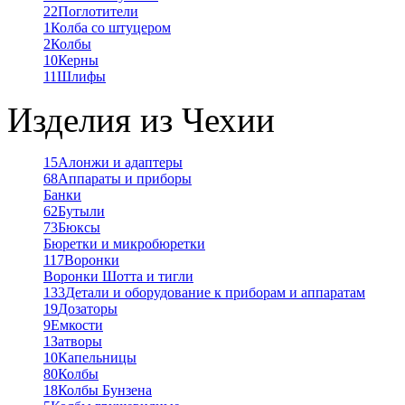
22
Поглотители
1
Колба со штуцером
2
Колбы
10
Керны
11
Шлифы
Изделия из Чехии
15
Алонжи и адаптеры
68
Аппараты и приборы
Банки
62
Бутыли
73
Бюксы
Бюретки и микробюретки
117
Воронки
Воронки Шотта и тигли
133
Детали и оборудование к приборам и аппаратам
19
Дозаторы
9
Емкости
1
Затворы
10
Капельницы
80
Колбы
18
Колбы Бунзена