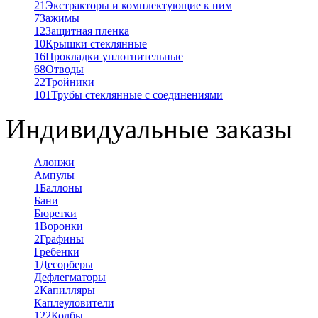
21
Экстракторы и комплектующие к ним
7
Зажимы
12
Защитная пленка
10
Крышки стеклянные
16
Прокладки уплотнительные
68
Отводы
22
Тройники
101
Трубы стеклянные с соединениями
Индивидуальные заказы
Алонжи
Ампулы
1
Баллоны
Бани
Бюретки
1
Воронки
2
Графины
Гребенки
1
Десорберы
Дефлегматоры
2
Капилляры
Каплеуловители
122
Колбы