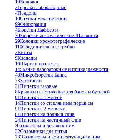
19
Колпаки
3
Горелки лабораторные
4
Поддоны
10
Ступки механические
99
Фильтрация
4
Бюретки Дафферта
30
Бюретки автоматические Шиллинга
29
Колонки хромотографические
110
Соединительные трубки
3
Винты
9
Клапаны
16
Шарики из стекла
145
Банки лабораторные и принадлежности
48
Микробюретки Банга
73
Заготовки
31
Пипетки газовые
8
Крышки пластиковые для банок и бутылей
91
Пипетки с 1 меткой
14
Пипетки со стеклянным поршнем
91
Пипетки с 2 метками
81
Пипетки на полный слив
24
Пипетки на частичный слив
Эксикаторы и детали к ним
32
Соломинки для питья
73
Эксикаторы и комплектующие к ним