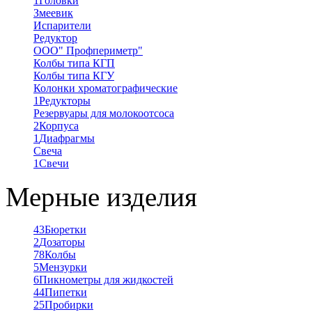
1
Головки
Змеевик
Испарители
Редуктор
ООО" Профпериметр"
Колбы типа КГП
Колбы типа КГУ
Колонки хроматографические
1
Редукторы
Резервуары для молокоотсоса
2
Корпуса
1
Диафрагмы
Свеча
1
Свечи
Мерные изделия
43
Бюретки
2
Дозаторы
78
Колбы
5
Мензурки
6
Пикнометры для жидкостей
44
Пипетки
25
Пробирки