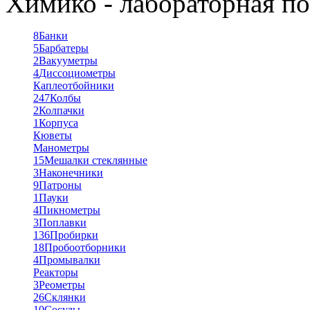
Химико - лабораторная по
8
Банки
5
Барбатеры
2
Вакууметры
4
Диссоциометры
Каплеотбойники
247
Колбы
2
Колпачки
1
Корпуса
Кюветы
Манометры
15
Мешалки стеклянные
3
Наконечники
9
Патроны
1
Пауки
4
Пикнометры
3
Поплавки
136
Пробирки
18
Пробоотборники
4
Промывалки
Реакторы
3
Реометры
26
Склянки
10
Сосуды