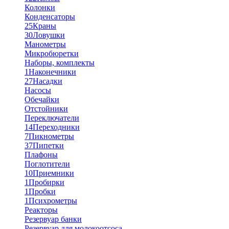
Колонки
Конденсаторы
25
Краны
30
Ловушки
Манометры
Микробюретки
Наборы, комплекты
1
Наконечники
27
Насадки
Насосы
Обечайки
Отстойники
Переключатели
14
Переходники
7
Пикнометры
37
Пипетки
Плафоны
Поглотители
10
Приемники
1
Пробирки
1
Пробки
1
Психрометры
Реакторы
Резервуар банки
Резервуар для молокоотсоса