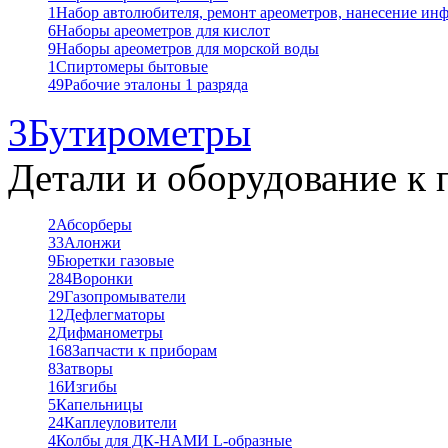
1
Набор автолюбителя, ремонт ареометров, нанесение ин
6
Наборы ареометров для кислот
9
Наборы ареометров для морской воды
1
Спиртомеры бытовые
49
Рабочие эталоны 1 разряда
3
Бутирометры
Детали и оборудование к 
2
Абсорберы
33
Алонжи
9
Бюретки газовые
284
Воронки
29
Газопромыватели
12
Дефлегматоры
2
Дифманометры
168
Запчасти к приборам
8
Затворы
16
Изгибы
5
Капельницы
24
Каплеуловители
4
Колбы для ДК-НАМИ L-образные