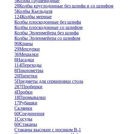
5
Колбы грушевидные
28
Колбы круглодонные без шлифа и со шлифом
5
Колбы Кьельдаля
124
Колбы мерные
Колбы плоскодонные без шлифа
Колбы плоскодонные со шлифом
Колбы Эрленмейера без шлифа
Колбы Эрленмейера со шлифом
90
Краны
29
Мензурки
36
Мешалки
8
Насадки
114
Переходы
8
Пикнометры
20
Пипетки
5
Предметы для сервировки стола
287
Пробирки
4
Пробки
18
Промывалки
17
Рубашки
Склянки
60
Соединения
1
Сосуды
60
Стаканы
Стаканы высокие с носиком В-1