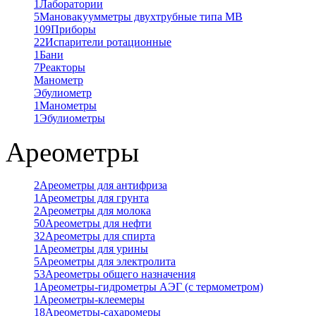
1
Лаборатории
5
Мановакуумметры двухтрубные типа МВ
109
Приборы
22
Испарители ротационные
1
Бани
7
Реакторы
Манометр
Эбулиометр
1
Манометры
1
Эбулиометры
Ареометры
2
Ареометры для антифриза
1
Ареометры для грунта
2
Ареометры для молока
50
Ареометры для нефти
32
Ареометры для спирта
1
Ареометры для урины
5
Ареометры для электролита
53
Ареометры общего назначения
1
Ареометры-гидрометры АЭГ (с термометром)
1
Ареометры-клеемеры
18
Ареометры-сахаромеры