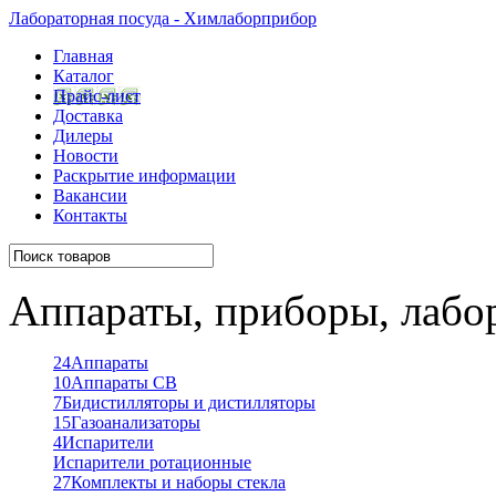
Лабораторная посуда - Химлаборприбор
Главная
Каталог
Прайс-лист
Доставка
Дилеры
Новости
Раскрытие информации
Вакансии
Контакты
Аппараты, приборы, лабо
24
Аппараты
10
Аппараты СВ
7
Бидистилляторы и дистилляторы
15
Газоанализаторы
4
Испарители
Испарители ротационные
27
Комплекты и наборы стекла