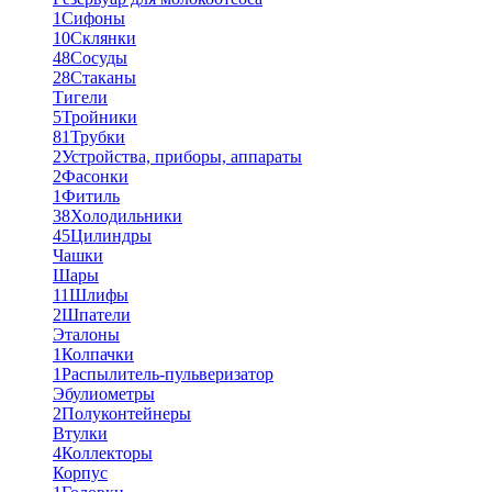
1
Сифоны
10
Склянки
48
Сосуды
28
Стаканы
Тигели
5
Тройники
81
Трубки
2
Устройства, приборы, аппараты
2
Фасонки
1
Фитиль
38
Холодильники
45
Цилиндры
Чашки
Шары
11
Шлифы
2
Шпатели
Эталоны
1
Колпачки
1
Распылитель-пульверизатор
Эбулиометры
2
Полуконтейнеры
Втулки
4
Коллекторы
Корпус