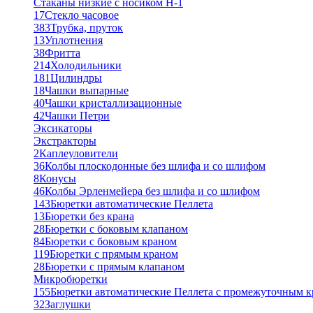
Стаканы низкие с носиком Н-1
17
Стекло часовое
383
Трубка, пруток
13
Уплотнения
38
Фритта
214
Холодильники
181
Цилиндры
18
Чашки выпарные
40
Чашки кристаллизационные
42
Чашки Петри
Эксикаторы
Экстракторы
2
Каплеуловители
36
Колбы плоскодонные без шлифа и со шлифом
8
Конусы
46
Колбы Эрленмейера без шлифа и со шлифом
143
Бюретки автоматические Пеллета
13
Бюретки без крана
28
Бюретки с боковым клапаном
84
Бюретки с боковым краном
119
Бюретки с прямым краном
28
Бюретки с прямым клапаном
Микробюретки
155
Бюретки автоматические Пеллета с промежуточным 
32
Заглушки