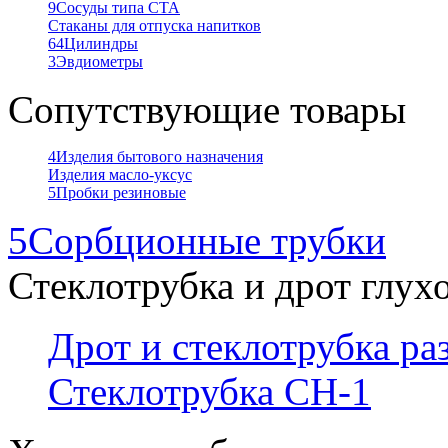
9
Сосуды типа СТА
Стаканы для отпуска напитков
64
Цилиндры
3
Эвдиометры
Сопутствующие товары
4
Изделия бытового назначения
Изделия масло-уксус
5
Пробки резиновые
5
Сорбционные трубки
Стеклотрубка и дрот глух
Дрот и стеклотрубка р
Стеклотрубка СН-1