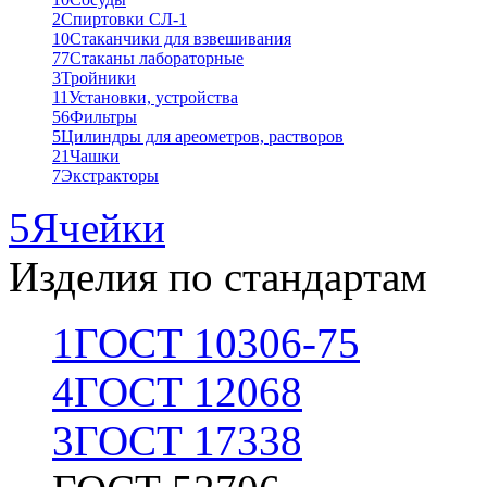
2
Спиртовки СЛ-1
10
Стаканчики для взвешивания
77
Стаканы лабораторные
3
Тройники
11
Установки, устройства
56
Фильтры
5
Цилиндры для ареометров, растворов
21
Чашки
7
Экстракторы
5
Ячейки
Изделия по стандартам
1
ГОСТ 10306-75
4
ГОСТ 12068
3
ГОСТ 17338