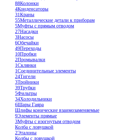
88
Колонки
4
Конденсаторы
31
Краны
55
Металлические детали к приборам
5
Муфты с прямым отводом
27
Насадки
3
Насосы
6
Обечайки
49
Переходы
10
Пробки
2
Промывалки
1
Склянки
1
Соединительные элементы
24
Тигели
3
Тройники
39
Трубки
5
Фильтры
34
Холодильники
6
Шары Гаяра
Шлифы конические взаимозаменяемые
9
Элементы прямые
3
Муфты с изогнутым отводом
Колба с ловушкой
2
Эталоны
Колбы с ловушкой