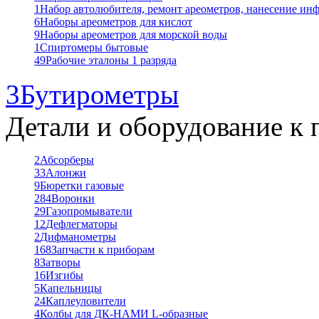
1
Набор автолюбителя, ремонт ареометров, нанесение ин
6
Наборы ареометров для кислот
9
Наборы ареометров для морской воды
1
Спиртомеры бытовые
49
Рабочие эталоны 1 разряда
3
Бутирометры
Детали и оборудование к 
2
Абсорберы
33
Алонжи
9
Бюретки газовые
284
Воронки
29
Газопромыватели
12
Дефлегматоры
2
Дифманометры
168
Запчасти к приборам
8
Затворы
16
Изгибы
5
Капельницы
24
Каплеуловители
4
Колбы для ДК-НАМИ L-образные