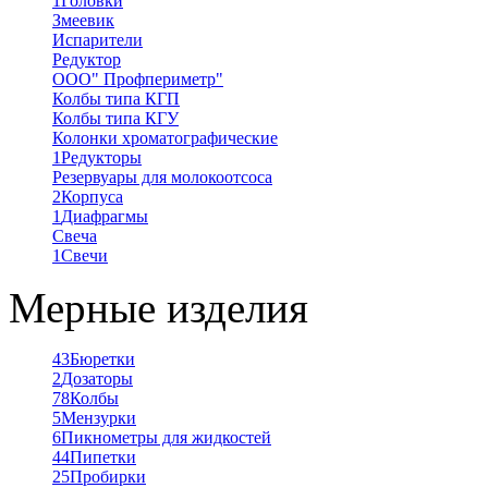
1
Головки
Змеевик
Испарители
Редуктор
ООО" Профпериметр"
Колбы типа КГП
Колбы типа КГУ
Колонки хроматографические
1
Редукторы
Резервуары для молокоотсоса
2
Корпуса
1
Диафрагмы
Свеча
1
Свечи
Мерные изделия
43
Бюретки
2
Дозаторы
78
Колбы
5
Мензурки
6
Пикнометры для жидкостей
44
Пипетки
25
Пробирки