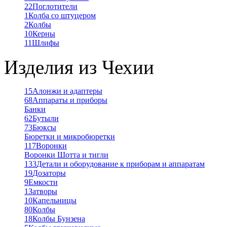
22
Поглотители
1
Колба со штуцером
2
Колбы
10
Керны
11
Шлифы
Изделия из Чехии
15
Алонжи и адаптеры
68
Аппараты и приборы
Банки
62
Бутыли
73
Бюксы
Бюретки и микробюретки
117
Воронки
Воронки Шотта и тигли
133
Детали и оборудование к приборам и аппаратам
19
Дозаторы
9
Емкости
1
Затворы
10
Капельницы
80
Колбы
18
Колбы Бунзена