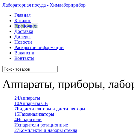
Лабораторная посуда - Химлаборприбор
Главная
Каталог
Прайс-лист
Доставка
Дилеры
Новости
Раскрытие информации
Вакансии
Контакты
Аппараты, приборы, лабо
24
Аппараты
10
Аппараты СВ
7
Бидистилляторы и дистилляторы
15
Газоанализаторы
4
Испарители
Испарители ротационные
27
Комплекты и наборы стекла