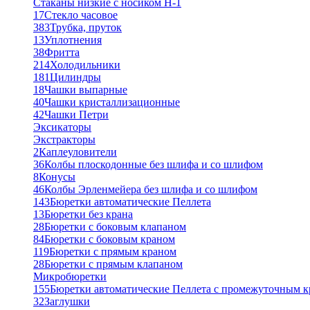
Стаканы низкие с носиком Н-1
17
Стекло часовое
383
Трубка, пруток
13
Уплотнения
38
Фритта
214
Холодильники
181
Цилиндры
18
Чашки выпарные
40
Чашки кристаллизационные
42
Чашки Петри
Эксикаторы
Экстракторы
2
Каплеуловители
36
Колбы плоскодонные без шлифа и со шлифом
8
Конусы
46
Колбы Эрленмейера без шлифа и со шлифом
143
Бюретки автоматические Пеллета
13
Бюретки без крана
28
Бюретки с боковым клапаном
84
Бюретки с боковым краном
119
Бюретки с прямым краном
28
Бюретки с прямым клапаном
Микробюретки
155
Бюретки автоматические Пеллета с промежуточным 
32
Заглушки