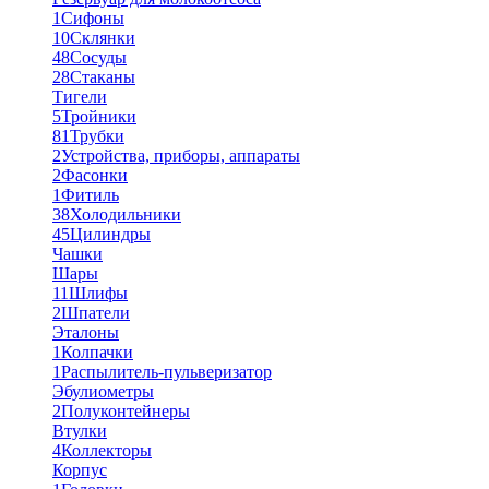
1
Сифоны
10
Склянки
48
Сосуды
28
Стаканы
Тигели
5
Тройники
81
Трубки
2
Устройства, приборы, аппараты
2
Фасонки
1
Фитиль
38
Холодильники
45
Цилиндры
Чашки
Шары
11
Шлифы
2
Шпатели
Эталоны
1
Колпачки
1
Распылитель-пульверизатор
Эбулиометры
2
Полуконтейнеры
Втулки
4
Коллекторы
Корпус