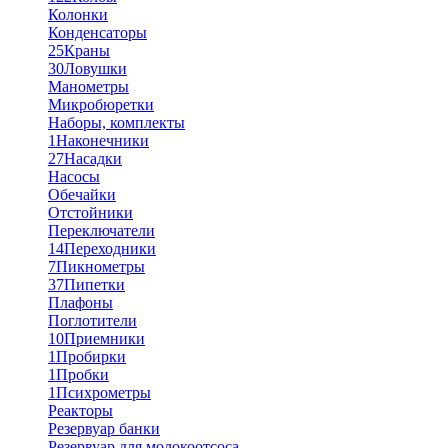
Колонки
Конденсаторы
25
Краны
30
Ловушки
Манометры
Микробюретки
Наборы, комплекты
1
Наконечники
27
Насадки
Насосы
Обечайки
Отстойники
Переключатели
14
Переходники
7
Пикнометры
37
Пипетки
Плафоны
Поглотители
10
Приемники
1
Пробирки
1
Пробки
1
Психрометры
Реакторы
Резервуар банки
Резервуар для молокоотсоса