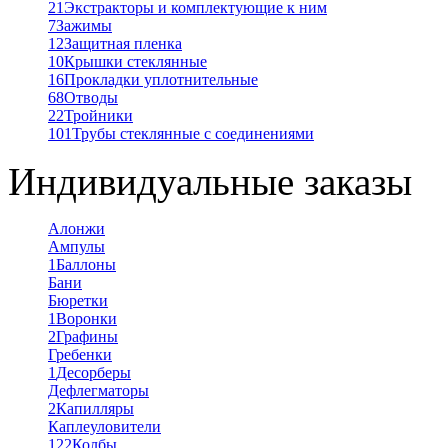
21
Экстракторы и комплектующие к ним
7
Зажимы
12
Защитная пленка
10
Крышки стеклянные
16
Прокладки уплотнительные
68
Отводы
22
Тройники
101
Трубы стеклянные с соединениями
Индивидуальные заказы
Алонжи
Ампулы
1
Баллоны
Бани
Бюретки
1
Воронки
2
Графины
Гребенки
1
Десорберы
Дефлегматоры
2
Капилляры
Каплеуловители
122
Колбы