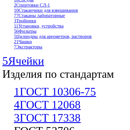
2
Спиртовки СЛ-1
10
Стаканчики для взвешивания
77
Стаканы лабораторные
3
Тройники
11
Установки, устройства
56
Фильтры
5
Цилиндры для ареометров, растворов
21
Чашки
7
Экстракторы
5
Ячейки
Изделия по стандартам
1
ГОСТ 10306-75
4
ГОСТ 12068
3
ГОСТ 17338