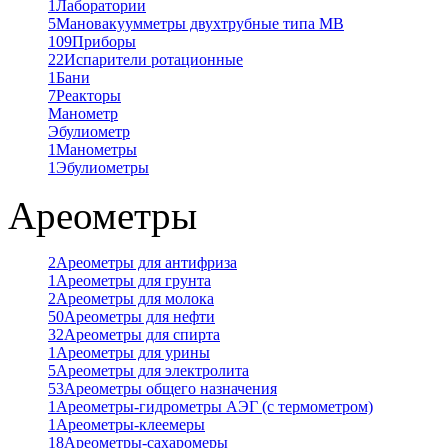
1
Лаборатории
5
Мановакуумметры двухтрубные типа МВ
109
Приборы
22
Испарители ротационные
1
Бани
7
Реакторы
Манометр
Эбулиометр
1
Манометры
1
Эбулиометры
Ареометры
2
Ареометры для антифриза
1
Ареометры для грунта
2
Ареометры для молока
50
Ареометры для нефти
32
Ареометры для спирта
1
Ареометры для урины
5
Ареометры для электролита
53
Ареометры общего назначения
1
Ареометры-гидрометры АЭГ (с термометром)
1
Ареометры-клеемеры
18
Ареометры-сахаромеры