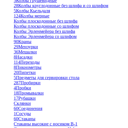
5
Колбы грушевидные
28
Колбы круглодонные без шлифа и со шлифом
5
Колбы Кьельдаля
124
Колбы мерные
Колбы плоскодонные без шлифа
Колбы плоскодонные со шлифом
Колбы Эрленмейера без шлифа
Колбы Эрленмейера со шлифом
90
Краны
29
Мензурки
36
Мешалки
8
Насадки
114
Переходы
8
Пикнометры
20
Пипетки
5
Предметы для сервировки стола
287
Пробирки
4
Пробки
18
Промывалки
17
Рубашки
Склянки
60
Соединения
1
Сосуды
60
Стаканы
Стаканы высокие с носиком В-1