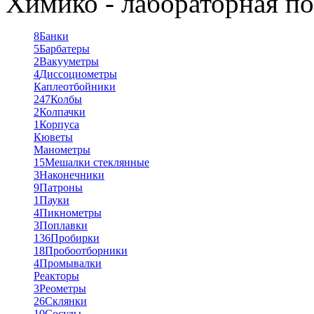
Химико - лабораторная по
8
Банки
5
Барбатеры
2
Вакууметры
4
Диссоциометры
Каплеотбойники
247
Колбы
2
Колпачки
1
Корпуса
Кюветы
Манометры
15
Мешалки стеклянные
3
Наконечники
9
Патроны
1
Пауки
4
Пикнометры
3
Поплавки
136
Пробирки
18
Пробоотборники
4
Промывалки
Реакторы
3
Реометры
26
Склянки
10
Сосуды