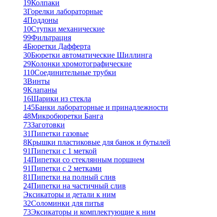
19
Колпаки
3
Горелки лабораторные
4
Поддоны
10
Ступки механические
99
Фильтрация
4
Бюретки Дафферта
30
Бюретки автоматические Шиллинга
29
Колонки хромотографические
110
Соединительные трубки
3
Винты
9
Клапаны
16
Шарики из стекла
145
Банки лабораторные и принадлежности
48
Микробюретки Банга
73
Заготовки
31
Пипетки газовые
8
Крышки пластиковые для банок и бутылей
91
Пипетки с 1 меткой
14
Пипетки со стеклянным поршнем
91
Пипетки с 2 метками
81
Пипетки на полный слив
24
Пипетки на частичный слив
Эксикаторы и детали к ним
32
Соломинки для питья
73
Эксикаторы и комплектующие к ним