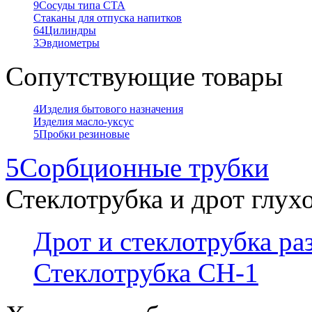
9
Сосуды типа СТА
Стаканы для отпуска напитков
64
Цилиндры
3
Эвдиометры
Сопутствующие товары
4
Изделия бытового назначения
Изделия масло-уксус
5
Пробки резиновые
5
Сорбционные трубки
Стеклотрубка и дрот глух
Дрот и стеклотрубка р
Стеклотрубка СН-1