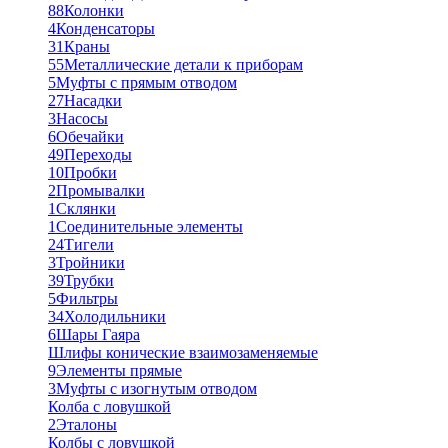
88
Колонки
4
Конденсаторы
31
Краны
55
Металлические детали к приборам
5
Муфты с прямым отводом
27
Насадки
3
Насосы
6
Обечайки
49
Переходы
10
Пробки
2
Промывалки
1
Склянки
1
Соединительные элементы
24
Тигели
3
Тройники
39
Трубки
5
Фильтры
34
Холодильники
6
Шары Гаяра
Шлифы конические взаимозаменяемые
9
Элементы прямые
3
Муфты с изогнутым отводом
Колба с ловушкой
2
Эталоны
Колбы с ловушкой