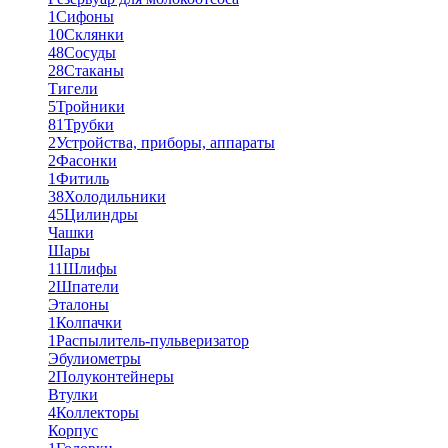
1
Сифоны
10
Склянки
48
Сосуды
28
Стаканы
Тигели
5
Тройники
81
Трубки
2
Устройства, приборы, аппараты
2
Фасонки
1
Фитиль
38
Холодильники
45
Цилиндры
Чашки
Шары
11
Шлифы
2
Шпатели
Эталоны
1
Колпачки
1
Распылитель-пульверизатор
Эбулиометры
2
Полуконтейнеры
Втулки
4
Коллекторы
Корпус