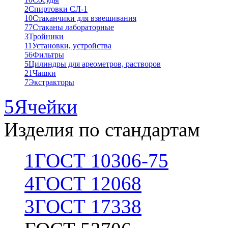
2
Спиртовки СЛ-1
10
Стаканчики для взвешивания
77
Стаканы лабораторные
3
Тройники
11
Установки, устройства
56
Фильтры
5
Цилиндры для ареометров, растворов
21
Чашки
7
Экстракторы
5
Ячейки
Изделия по стандартам
1
ГОСТ 10306-75
4
ГОСТ 12068
3
ГОСТ 17338