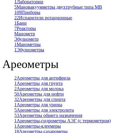
1
Лаборатории
5
Мановакуумметры двухтрубные типа МВ
109
Приборы
22
Испарители ротационные
1
Бани
7
Реакторы
Манометр
Эбулиометр
1
Манометры
1
Эбулиометры
Ареометры
2
Ареометры для антифриза
1
Ареометры для грунта
2
Ареометры для молока
50
Ареометры для нефти
32
Ареометры для спирта
1
Ареометры для урины
5
Ареометры для электролита
53
Ареометры общего назначения
1
Ареометры-гидрометры АЭГ (с термометром)
1
Ареометры-клеемеры
18
Ареометры-сахаромеры