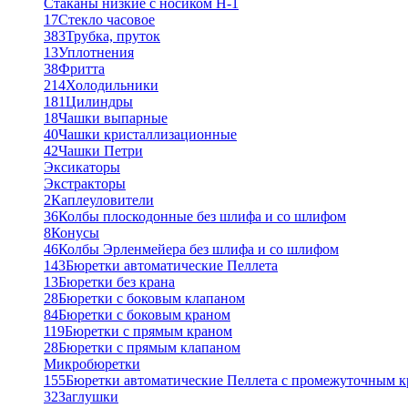
Стаканы низкие с носиком Н-1
17
Стекло часовое
383
Трубка, пруток
13
Уплотнения
38
Фритта
214
Холодильники
181
Цилиндры
18
Чашки выпарные
40
Чашки кристаллизационные
42
Чашки Петри
Эксикаторы
Экстракторы
2
Каплеуловители
36
Колбы плоскодонные без шлифа и со шлифом
8
Конусы
46
Колбы Эрленмейера без шлифа и со шлифом
143
Бюретки автоматические Пеллета
13
Бюретки без крана
28
Бюретки с боковым клапаном
84
Бюретки с боковым краном
119
Бюретки с прямым краном
28
Бюретки с прямым клапаном
Микробюретки
155
Бюретки автоматические Пеллета с промежуточным 
32
Заглушки