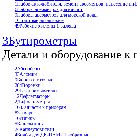
1
Набор автолюбителя, ремонт ареометров, нанесение ин
6
Наборы ареометров для кислот
9
Наборы ареометров для морской воды
1
Спиртомеры бытовые
49
Рабочие эталоны 1 разряда
3
Бутирометры
Детали и оборудование к 
2
Абсорберы
33
Алонжи
9
Бюретки газовые
284
Воронки
29
Газопромыватели
12
Дефлегматоры
2
Дифманометры
168
Запчасти к приборам
8
Затворы
16
Изгибы
5
Капельницы
24
Каплеуловители
4
Колбы для ДК-НАМИ L-образные