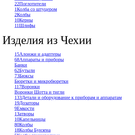
22
Поглотители
1
Колба со штуцером
2
Колбы
10
Керны
11
Шлифы
Изделия из Чехии
15
Алонжи и адаптеры
68
Аппараты и приборы
Банки
62
Бутыли
73
Бюксы
Бюретки и микробюретки
117
Воронки
Воронки Шотта и тигли
133
Детали и оборудование к приборам и аппаратам
19
Дозаторы
9
Емкости
1
Затворы
10
Капельницы
80
Колбы
18
Колбы Бунзена