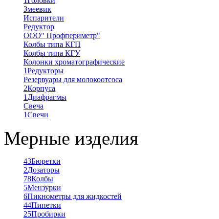
1
Головки
Змеевик
Испарители
Редуктор
ООО" Профпериметр"
Колбы типа КГП
Колбы типа КГУ
Колонки хроматографические
1
Редукторы
Резервуары для молокоотсоса
2
Корпуса
1
Диафрагмы
Свеча
1
Свечи
Мерные изделия
43
Бюретки
2
Дозаторы
78
Колбы
5
Мензурки
6
Пикнометры для жидкостей
44
Пипетки
25
Пробирки