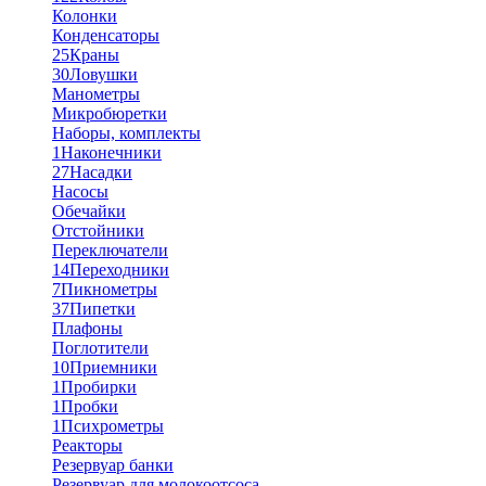
Колонки
Конденсаторы
25
Краны
30
Ловушки
Манометры
Микробюретки
Наборы, комплекты
1
Наконечники
27
Насадки
Насосы
Обечайки
Отстойники
Переключатели
14
Переходники
7
Пикнометры
37
Пипетки
Плафоны
Поглотители
10
Приемники
1
Пробирки
1
Пробки
1
Психрометры
Реакторы
Резервуар банки
Резервуар для молокоотсоса