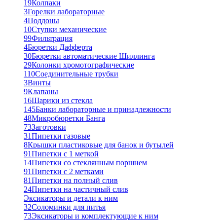
19
Колпаки
3
Горелки лабораторные
4
Поддоны
10
Ступки механические
99
Фильтрация
4
Бюретки Дафферта
30
Бюретки автоматические Шиллинга
29
Колонки хромотографические
110
Соединительные трубки
3
Винты
9
Клапаны
16
Шарики из стекла
145
Банки лабораторные и принадлежности
48
Микробюретки Банга
73
Заготовки
31
Пипетки газовые
8
Крышки пластиковые для банок и бутылей
91
Пипетки с 1 меткой
14
Пипетки со стеклянным поршнем
91
Пипетки с 2 метками
81
Пипетки на полный слив
24
Пипетки на частичный слив
Эксикаторы и детали к ним
32
Соломинки для питья
73
Эксикаторы и комплектующие к ним