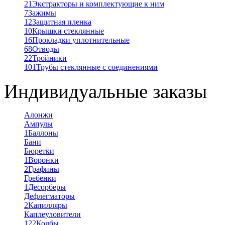
21
Экстракторы и комплектующие к ним
7
Зажимы
12
Защитная пленка
10
Крышки стеклянные
16
Прокладки уплотнительные
68
Отводы
22
Тройники
101
Трубы стеклянные с соединениями
Индивидуальные заказы
Алонжи
Ампулы
1
Баллоны
Бани
Бюретки
1
Воронки
2
Графины
Гребенки
1
Десорберы
Дефлегматоры
2
Капилляры
Каплеуловители
122
Колбы