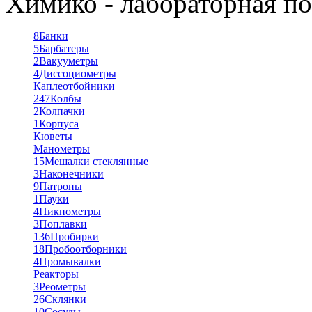
Химико - лабораторная по
8
Банки
5
Барбатеры
2
Вакууметры
4
Диссоциометры
Каплеотбойники
247
Колбы
2
Колпачки
1
Корпуса
Кюветы
Манометры
15
Мешалки стеклянные
3
Наконечники
9
Патроны
1
Пауки
4
Пикнометры
3
Поплавки
136
Пробирки
18
Пробоотборники
4
Промывалки
Реакторы
3
Реометры
26
Склянки
10
Сосуды