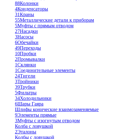
88
Колонки
4
Конденсаторы
31
Краны
55
Металлические детали к приборам
5
Муфты с прямым отводом
27
Насадки
3
Насосы
6
Обечайки
49
Переходы
10
Пробки
2
Промывалки
1
Склянки
1
Соединительные элементы
24
Тигели
3
Тройники
39
Трубки
5
Фильтры
34
Холодильники
6
Шары Гаяра
Шлифы конические взаимозаменяемые
9
Элементы прямые
3
Муфты с изогнутым отводом
Колба с ловушкой
2
Эталоны
Колбы с ловушкой