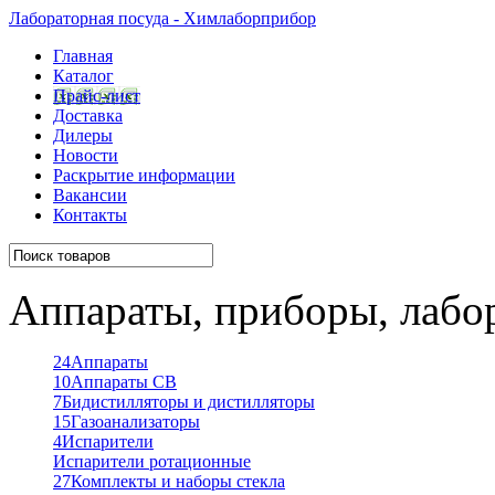
Лабораторная посуда - Химлаборприбор
Главная
Каталог
Прайс-лист
Доставка
Дилеры
Новости
Раскрытие информации
Вакансии
Контакты
Аппараты, приборы, лабо
24
Аппараты
10
Аппараты СВ
7
Бидистилляторы и дистилляторы
15
Газоанализаторы
4
Испарители
Испарители ротационные
27
Комплекты и наборы стекла