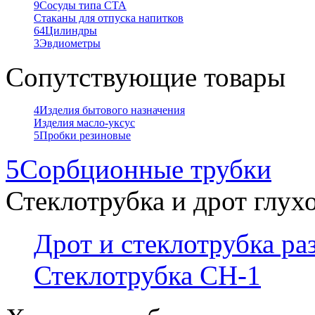
9
Сосуды типа СТА
Стаканы для отпуска напитков
64
Цилиндры
3
Эвдиометры
Сопутствующие товары
4
Изделия бытового назначения
Изделия масло-уксус
5
Пробки резиновые
5
Сорбционные трубки
Стеклотрубка и дрот глух
Дрот и стеклотрубка р
Стеклотрубка СН-1