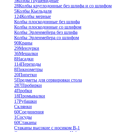
5
Колбы грушевидные
28
Колбы круглодонные без шлифа и со шлифом
5
Колбы Кьельдаля
124
Колбы мерные
Колбы плоскодонные без шлифа
Колбы плоскодонные со шлифом
Колбы Эрленмейера без шлифа
Колбы Эрленмейера со шлифом
90
Краны
29
Мензурки
36
Мешалки
8
Насадки
114
Переходы
8
Пикнометры
20
Пипетки
5
Предметы для сервировки стола
287
Пробирки
4
Пробки
18
Промывалки
17
Рубашки
Склянки
60
Соединения
1
Сосуды
60
Стаканы
Стаканы высокие с носиком В-1