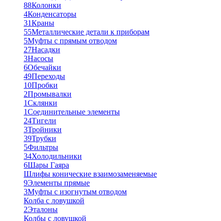
88
Колонки
4
Конденсаторы
31
Краны
55
Металлические детали к приборам
5
Муфты с прямым отводом
27
Насадки
3
Насосы
6
Обечайки
49
Переходы
10
Пробки
2
Промывалки
1
Склянки
1
Соединительные элементы
24
Тигели
3
Тройники
39
Трубки
5
Фильтры
34
Холодильники
6
Шары Гаяра
Шлифы конические взаимозаменяемые
9
Элементы прямые
3
Муфты с изогнутым отводом
Колба с ловушкой
2
Эталоны
Колбы с ловушкой