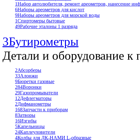
1
Набор автолюбителя, ремонт ареометров, нанесение ин
6
Наборы ареометров для кислот
9
Наборы ареометров для морской воды
1
Спиртомеры бытовые
49
Рабочие эталоны 1 разряда
3
Бутирометры
Детали и оборудование к 
2
Абсорберы
33
Алонжи
9
Бюретки газовые
284
Воронки
29
Газопромыватели
12
Дефлегматоры
2
Дифманометры
168
Запчасти к приборам
8
Затворы
16
Изгибы
5
Капельницы
24
Каплеуловители
4
Колбы для ДК-НАМИ L-образные