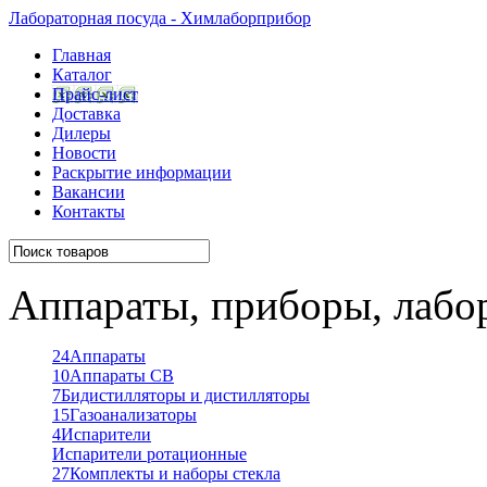
Лабораторная посуда - Химлаборприбор
Главная
Каталог
Прайс-лист
Доставка
Дилеры
Новости
Раскрытие информации
Вакансии
Контакты
Аппараты, приборы, лабо
24
Аппараты
10
Аппараты СВ
7
Бидистилляторы и дистилляторы
15
Газоанализаторы
4
Испарители
Испарители ротационные
27
Комплекты и наборы стекла