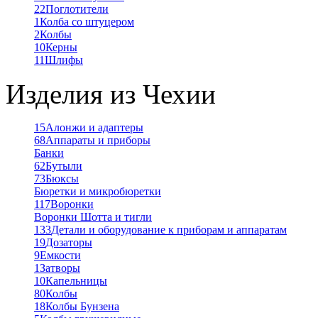
22
Поглотители
1
Колба со штуцером
2
Колбы
10
Керны
11
Шлифы
Изделия из Чехии
15
Алонжи и адаптеры
68
Аппараты и приборы
Банки
62
Бутыли
73
Бюксы
Бюретки и микробюретки
117
Воронки
Воронки Шотта и тигли
133
Детали и оборудование к приборам и аппаратам
19
Дозаторы
9
Емкости
1
Затворы
10
Капельницы
80
Колбы
18
Колбы Бунзена