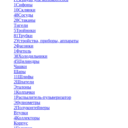
1
Сифоны
10
Склянки
48
Сосуды
28
Стаканы
Тигели
5
Тройники
81
Трубки
2
Устройства, приборы, аппараты
2
Фасонки
1
Фитиль
38
Холодильники
45
Цилиндры
Чашки
Шары
11
Шлифы
2
Шпатели
Эталоны
1
Колпачки
1
Распылитель-пульверизатор
Эбулиометры
2
Полуконтейнеры
Втулки
4
Коллекторы
Корпус