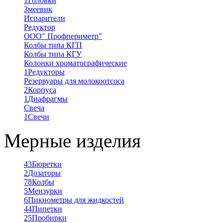
1
Головки
Змеевик
Испарители
Редуктор
ООО" Профпериметр"
Колбы типа КГП
Колбы типа КГУ
Колонки хроматографические
1
Редукторы
Резервуары для молокоотсоса
2
Корпуса
1
Диафрагмы
Свеча
1
Свечи
Мерные изделия
43
Бюретки
2
Дозаторы
78
Колбы
5
Мензурки
6
Пикнометры для жидкостей
44
Пипетки
25
Пробирки