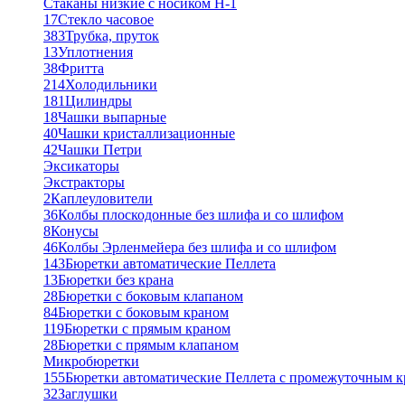
Стаканы низкие с носиком Н-1
17
Стекло часовое
383
Трубка, пруток
13
Уплотнения
38
Фритта
214
Холодильники
181
Цилиндры
18
Чашки выпарные
40
Чашки кристаллизационные
42
Чашки Петри
Эксикаторы
Экстракторы
2
Каплеуловители
36
Колбы плоскодонные без шлифа и со шлифом
8
Конусы
46
Колбы Эрленмейера без шлифа и со шлифом
143
Бюретки автоматические Пеллета
13
Бюретки без крана
28
Бюретки с боковым клапаном
84
Бюретки с боковым краном
119
Бюретки с прямым краном
28
Бюретки с прямым клапаном
Микробюретки
155
Бюретки автоматические Пеллета с промежуточным 
32
Заглушки