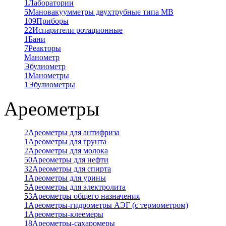
1
Лаборатории
5
Мановакуумметры двухтрубные типа МВ
109
Приборы
22
Испарители ротационные
1
Бани
7
Реакторы
Манометр
Эбулиометр
1
Манометры
1
Эбулиометры
Ареометры
2
Ареометры для антифриза
1
Ареометры для грунта
2
Ареометры для молока
50
Ареометры для нефти
32
Ареометры для спирта
1
Ареометры для урины
5
Ареометры для электролита
53
Ареометры общего назначения
1
Ареометры-гидрометры АЭГ (с термометром)
1
Ареометры-клеемеры
18
Ареометры-сахаромеры