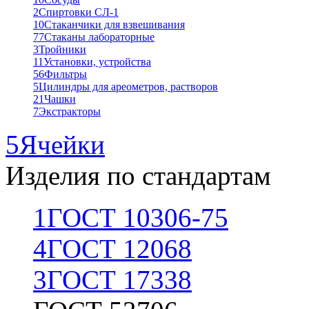
2
Спиртовки СЛ-1
10
Стаканчики для взвешивания
77
Стаканы лабораторные
3
Тройники
11
Установки, устройства
56
Фильтры
5
Цилиндры для ареометров, растворов
21
Чашки
7
Экстракторы
5
Ячейки
Изделия по стандартам
1
ГОСТ 10306-75
4
ГОСТ 12068
3
ГОСТ 17338