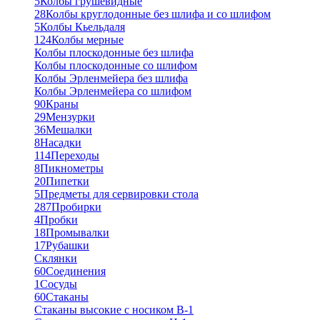
5
Колбы грушевидные
28
Колбы круглодонные без шлифа и со шлифом
5
Колбы Кьельдаля
124
Колбы мерные
Колбы плоскодонные без шлифа
Колбы плоскодонные со шлифом
Колбы Эрленмейера без шлифа
Колбы Эрленмейера со шлифом
90
Краны
29
Мензурки
36
Мешалки
8
Насадки
114
Переходы
8
Пикнометры
20
Пипетки
5
Предметы для сервировки стола
287
Пробирки
4
Пробки
18
Промывалки
17
Рубашки
Склянки
60
Соединения
1
Сосуды
60
Стаканы
Стаканы высокие с носиком В-1