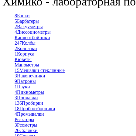
Химико - лабораторная по
8
Банки
5
Барбатеры
2
Вакууметры
4
Диссоциометры
Каплеотбойники
247
Колбы
2
Колпачки
1
Корпуса
Кюветы
Манометры
15
Мешалки стеклянные
3
Наконечники
9
Патроны
1
Пауки
4
Пикнометры
3
Поплавки
136
Пробирки
18
Пробоотборники
4
Промывалки
Реакторы
3
Реометры
26
Склянки
10
Сосуды