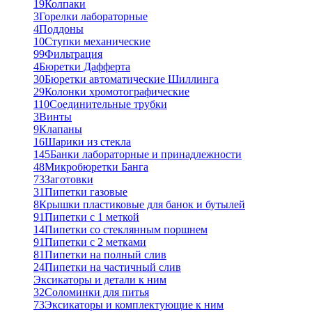
19
Колпаки
3
Горелки лабораторные
4
Поддоны
10
Ступки механические
99
Фильтрация
4
Бюретки Дафферта
30
Бюретки автоматические Шиллинга
29
Колонки хромотографические
110
Соединительные трубки
3
Винты
9
Клапаны
16
Шарики из стекла
145
Банки лабораторные и принадлежности
48
Микробюретки Банга
73
Заготовки
31
Пипетки газовые
8
Крышки пластиковые для банок и бутылей
91
Пипетки с 1 меткой
14
Пипетки со стеклянным поршнем
91
Пипетки с 2 метками
81
Пипетки на полный слив
24
Пипетки на частичный слив
Эксикаторы и детали к ним
32
Соломинки для питья
73
Эксикаторы и комплектующие к ним