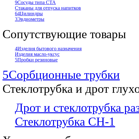
9
Сосуды типа СТА
Стаканы для отпуска напитков
64
Цилиндры
3
Эвдиометры
Сопутствующие товары
4
Изделия бытового назначения
Изделия масло-уксус
5
Пробки резиновые
5
Сорбционные трубки
Стеклотрубка и дрот глух
Дрот и стеклотрубка р
Стеклотрубка СН-1