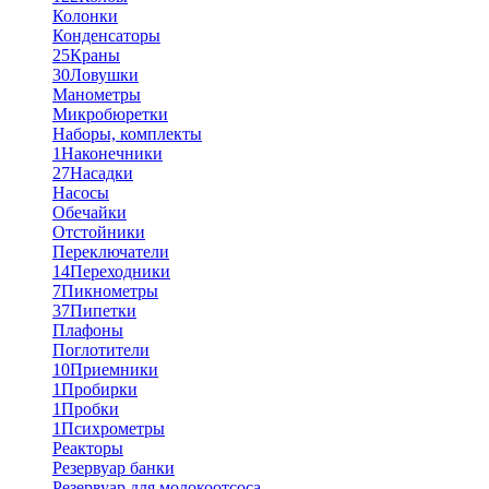
Колонки
Конденсаторы
25
Краны
30
Ловушки
Манометры
Микробюретки
Наборы, комплекты
1
Наконечники
27
Насадки
Насосы
Обечайки
Отстойники
Переключатели
14
Переходники
7
Пикнометры
37
Пипетки
Плафоны
Поглотители
10
Приемники
1
Пробирки
1
Пробки
1
Психрометры
Реакторы
Резервуар банки
Резервуар для молокоотсоса