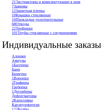
21
Экстракторы и комплектующие к ним
7
Зажимы
12
Защитная пленка
10
Крышки стеклянные
16
Прокладки уплотнительные
68
Отводы
22
Тройники
101
Трубы стеклянные с соединениями
Индивидуальные заказы
Алонжи
Ампулы
1
Баллоны
Бани
Бюретки
1
Воронки
2
Графины
Гребенки
1
Десорберы
Дефлегматоры
2
Капилляры
Каплеуловители
122
Колбы