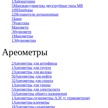
1
Лаборатории
5
Мановакуумметры двухтрубные типа МВ
109
Приборы
22
Испарители ротационные
1
Бани
7
Реакторы
Манометр
Эбулиометр
1
Манометры
1
Эбулиометры
Ареометры
2
Ареометры для антифриза
1
Ареометры для грунта
2
Ареометры для молока
50
Ареометры для нефти
32
Ареометры для спирта
1
Ареометры для урины
5
Ареометры для электролита
53
Ареометры общего назначения
1
Ареометры-гидрометры АЭГ (с термометром)
1
Ареометры-клеемеры
18
Ареометры-сахаромеры