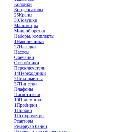
Колонки
Конденсаторы
25
Краны
30
Ловушки
Манометры
Микробюретки
Наборы, комплекты
1
Наконечники
27
Насадки
Насосы
Обечайки
Отстойники
Переключатели
14
Переходники
7
Пикнометры
37
Пипетки
Плафоны
Поглотители
10
Приемники
1
Пробирки
1
Пробки
1
Психрометры
Реакторы
Резервуар банки
Резервуар для молокоотсоса