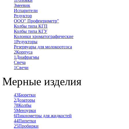
1
Головки
Змеевик
Испарители
Редуктор
ООО" Профпериметр"
Колбы типа КГП
Колбы типа КГУ
Колонки хроматографические
1
Редукторы
Резервуары для молокоотсоса
2
Корпуса
1
Диафрагмы
Свеча
1
Свечи
Мерные изделия
43
Бюретки
2
Дозаторы
78
Колбы
5
Мензурки
6
Пикнометры для жидкостей
44
Пипетки
25
Пробирки