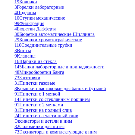
19
Колпаки
3
Горелки лабораторные
4
Поддоны
10
Ступки механические
99
Фильтрация
4
Бюретки Дафферта
30
Бюретки автоматические Шиллинга
29
Колонки хромотографические
110
Соединительные трубки
3
Винты
9
Клапаны
16
Шарики из стекла
145
Банки лабораторные и принадлежности
48
Микробюретки Банга
73
Заготовки
31
Пипетки газовые
8
Крышки пластиковые для банок и бутылей
91
Пипетки с 1 меткой
14
Пипетки со стеклянным поршнем
91
Пипетки с 2 метками
81
Пипетки на полный слив
24
Пипетки на частичный слив
Эксикаторы и детали к ним
32
Соломинки для питья
73
Эксикаторы и комплектующие к ним