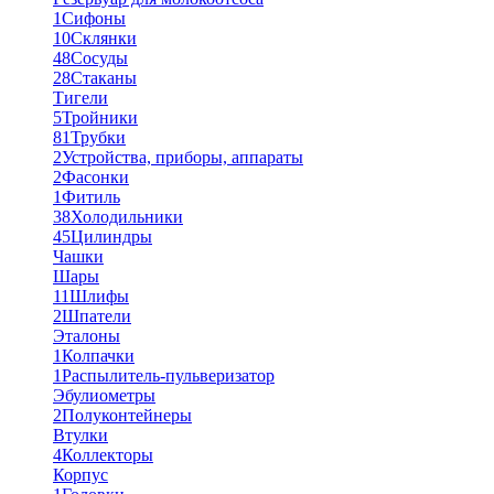
1
Сифоны
10
Склянки
48
Сосуды
28
Стаканы
Тигели
5
Тройники
81
Трубки
2
Устройства, приборы, аппараты
2
Фасонки
1
Фитиль
38
Холодильники
45
Цилиндры
Чашки
Шары
11
Шлифы
2
Шпатели
Эталоны
1
Колпачки
1
Распылитель-пульверизатор
Эбулиометры
2
Полуконтейнеры
Втулки
4
Коллекторы
Корпус