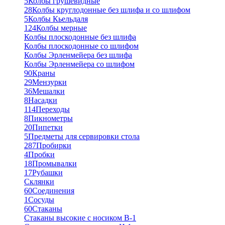
5
Колбы грушевидные
28
Колбы круглодонные без шлифа и со шлифом
5
Колбы Кьельдаля
124
Колбы мерные
Колбы плоскодонные без шлифа
Колбы плоскодонные со шлифом
Колбы Эрленмейера без шлифа
Колбы Эрленмейера со шлифом
90
Краны
29
Мензурки
36
Мешалки
8
Насадки
114
Переходы
8
Пикнометры
20
Пипетки
5
Предметы для сервировки стола
287
Пробирки
4
Пробки
18
Промывалки
17
Рубашки
Склянки
60
Соединения
1
Сосуды
60
Стаканы
Стаканы высокие с носиком В-1