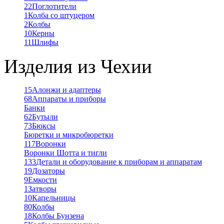
22
Поглотители
1
Колба со штуцером
2
Колбы
10
Керны
11
Шлифы
Изделия из Чехии
15
Алонжи и адаптеры
68
Аппараты и приборы
Банки
62
Бутыли
73
Бюксы
Бюретки и микробюретки
117
Воронки
Воронки Шотта и тигли
133
Детали и оборудование к приборам и аппаратам
19
Дозаторы
9
Емкости
1
Затворы
10
Капельницы
80
Колбы
18
Колбы Бунзена