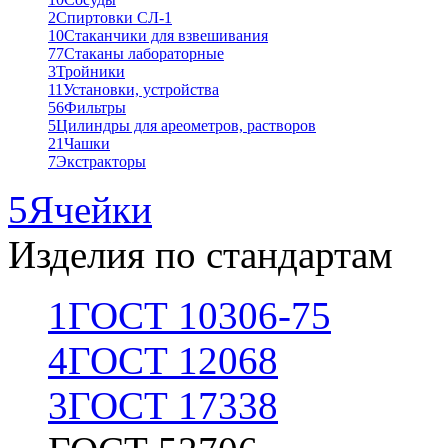
2
Спиртовки СЛ-1
10
Стаканчики для взвешивания
77
Стаканы лабораторные
3
Тройники
11
Установки, устройства
56
Фильтры
5
Цилиндры для ареометров, растворов
21
Чашки
7
Экстракторы
5
Ячейки
Изделия по стандартам
1
ГОСТ 10306-75
4
ГОСТ 12068
3
ГОСТ 17338