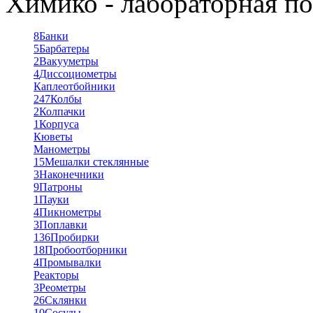
Химико - лабораторная по
8
Банки
5
Барбатеры
2
Вакууметры
4
Диссоциометры
Каплеотбойники
247
Колбы
2
Колпачки
1
Корпуса
Кюветы
Манометры
15
Мешалки стеклянные
3
Наконечники
9
Патроны
1
Пауки
4
Пикнометры
3
Поплавки
136
Пробирки
18
Пробоотборники
4
Промывалки
Реакторы
3
Реометры
26
Склянки
10
Сосуды