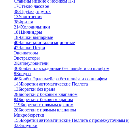
Стаканы низкие с носиком Н-1
17
Стекло часовое
383
Трубка, пруток
13
Уплотнения
38
Фритта
214
Холодильники
181
Цилиндры
18
Чашки выпарные
40
Чашки кристаллизационные
42
Чашки Петри
Эксикаторы
Экстракторы
2
Каплеуловители
36
Колбы плоскодонные без шлифа и со шлифом
8
Конусы
46
Колбы Эрленмейера без шлифа и со шлифом
143
Бюретки автоматические Пеллета
13
Бюретки без крана
28
Бюретки с боковым клапаном
84
Бюретки с боковым краном
119
Бюретки с прямым краном
28
Бюретки с прямым клапаном
Микробюретки
155
Бюретки автоматические Пеллета с промежуточным 
32
Заглушки