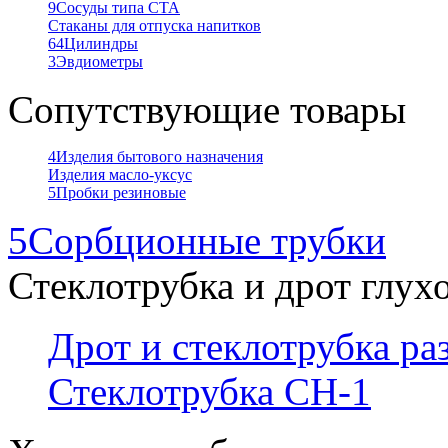
9
Сосуды типа СТА
Стаканы для отпуска напитков
64
Цилиндры
3
Эвдиометры
Сопутствующие товары
4
Изделия бытового назначения
Изделия масло-уксус
5
Пробки резиновые
5
Сорбционные трубки
Стеклотрубка и дрот глух
Дрот и стеклотрубка р
Стеклотрубка СН-1