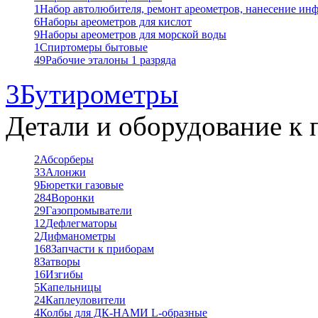
1
Набор автолюбителя, ремонт ареометров, нанесение ин
6
Наборы ареометров для кислот
9
Наборы ареометров для морской воды
1
Спиртомеры бытовые
49
Рабочие эталоны 1 разряда
3
Бутирометры
Детали и оборудование к 
2
Абсорберы
33
Алонжи
9
Бюретки газовые
284
Воронки
29
Газопромыватели
12
Дефлегматоры
2
Дифманометры
168
Запчасти к приборам
8
Затворы
16
Изгибы
5
Капельницы
24
Каплеуловители
4
Колбы для ДК-НАМИ L-образные