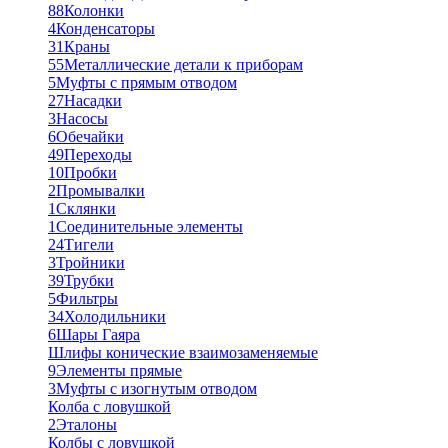
88
Колонки
4
Конденсаторы
31
Краны
55
Металлические детали к приборам
5
Муфты с прямым отводом
27
Насадки
3
Насосы
6
Обечайки
49
Переходы
10
Пробки
2
Промывалки
1
Склянки
1
Соединительные элементы
24
Тигели
3
Тройники
39
Трубки
5
Фильтры
34
Холодильники
6
Шары Гаяра
Шлифы конические взаимозаменяемые
9
Элементы прямые
3
Муфты с изогнутым отводом
Колба с ловушкой
2
Эталоны
Колбы с ловушкой