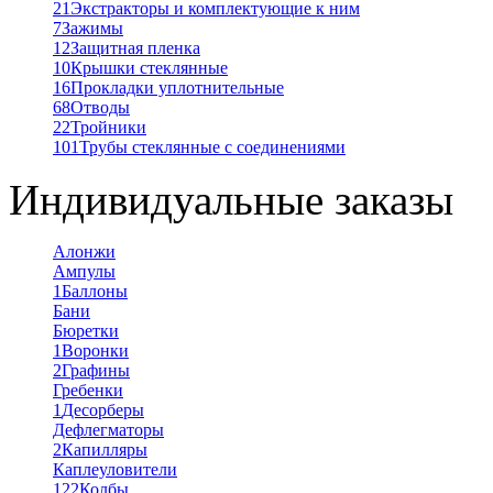
21
Экстракторы и комплектующие к ним
7
Зажимы
12
Защитная пленка
10
Крышки стеклянные
16
Прокладки уплотнительные
68
Отводы
22
Тройники
101
Трубы стеклянные с соединениями
Индивидуальные заказы
Алонжи
Ампулы
1
Баллоны
Бани
Бюретки
1
Воронки
2
Графины
Гребенки
1
Десорберы
Дефлегматоры
2
Капилляры
Каплеуловители
122
Колбы