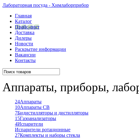
Лабораторная посуда - Химлаборприбор
Главная
Каталог
Прайс-лист
Доставка
Дилеры
Новости
Раскрытие информации
Вакансии
Контакты
Аппараты, приборы, лабо
24
Аппараты
10
Аппараты СВ
7
Бидистилляторы и дистилляторы
15
Газоанализаторы
4
Испарители
Испарители ротационные
27
Комплекты и наборы стекла