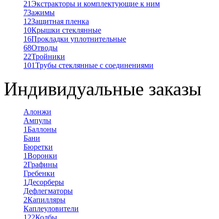
21
Экстракторы и комплектующие к ним
7
Зажимы
12
Защитная пленка
10
Крышки стеклянные
16
Прокладки уплотнительные
68
Отводы
22
Тройники
101
Трубы стеклянные с соединениями
Индивидуальные заказы
Алонжи
Ампулы
1
Баллоны
Бани
Бюретки
1
Воронки
2
Графины
Гребенки
1
Десорберы
Дефлегматоры
2
Капилляры
Каплеуловители
122
Колбы