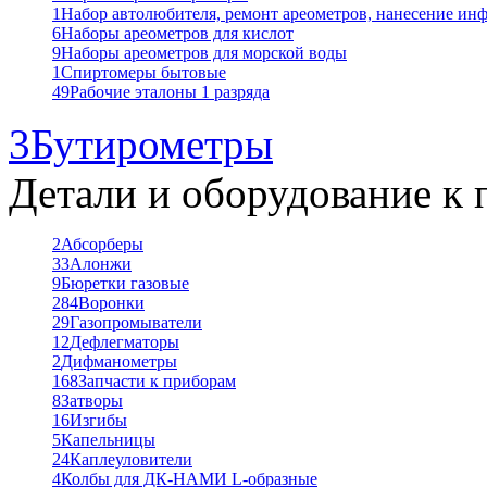
1
Набор автолюбителя, ремонт ареометров, нанесение ин
6
Наборы ареометров для кислот
9
Наборы ареометров для морской воды
1
Спиртомеры бытовые
49
Рабочие эталоны 1 разряда
3
Бутирометры
Детали и оборудование к 
2
Абсорберы
33
Алонжи
9
Бюретки газовые
284
Воронки
29
Газопромыватели
12
Дефлегматоры
2
Дифманометры
168
Запчасти к приборам
8
Затворы
16
Изгибы
5
Капельницы
24
Каплеуловители
4
Колбы для ДК-НАМИ L-образные