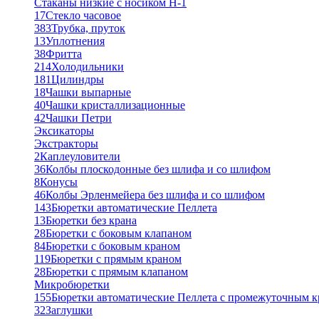
Стаканы низкие с носиком Н-1
17
Стекло часовое
383
Трубка, пруток
13
Уплотнения
38
Фритта
214
Холодильники
181
Цилиндры
18
Чашки выпарные
40
Чашки кристаллизационные
42
Чашки Петри
Эксикаторы
Экстракторы
2
Каплеуловители
36
Колбы плоскодонные без шлифа и со шлифом
8
Конусы
46
Колбы Эрленмейера без шлифа и со шлифом
143
Бюретки автоматические Пеллета
13
Бюретки без крана
28
Бюретки с боковым клапаном
84
Бюретки с боковым краном
119
Бюретки с прямым краном
28
Бюретки с прямым клапаном
Микробюретки
155
Бюретки автоматические Пеллета с промежуточным 
32
Заглушки