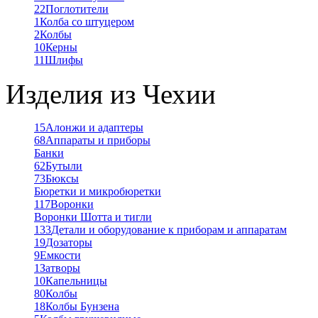
22
Поглотители
1
Колба со штуцером
2
Колбы
10
Керны
11
Шлифы
Изделия из Чехии
15
Алонжи и адаптеры
68
Аппараты и приборы
Банки
62
Бутыли
73
Бюксы
Бюретки и микробюретки
117
Воронки
Воронки Шотта и тигли
133
Детали и оборудование к приборам и аппаратам
19
Дозаторы
9
Емкости
1
Затворы
10
Капельницы
80
Колбы
18
Колбы Бунзена