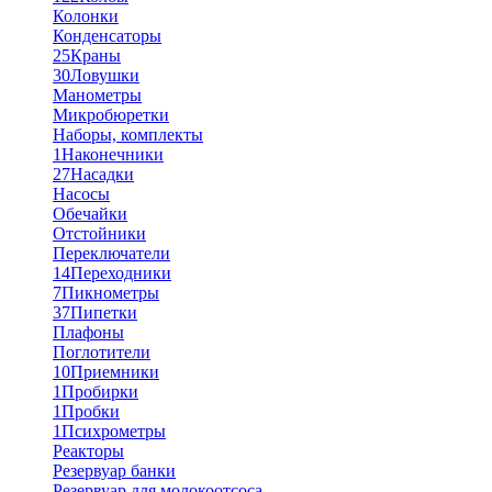
Колонки
Конденсаторы
25
Краны
30
Ловушки
Манометры
Микробюретки
Наборы, комплекты
1
Наконечники
27
Насадки
Насосы
Обечайки
Отстойники
Переключатели
14
Переходники
7
Пикнометры
37
Пипетки
Плафоны
Поглотители
10
Приемники
1
Пробирки
1
Пробки
1
Психрометры
Реакторы
Резервуар банки
Резервуар для молокоотсоса