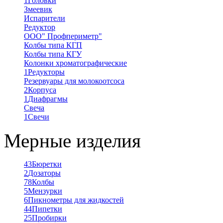
1
Головки
Змеевик
Испарители
Редуктор
ООО" Профпериметр"
Колбы типа КГП
Колбы типа КГУ
Колонки хроматографические
1
Редукторы
Резервуары для молокоотсоса
2
Корпуса
1
Диафрагмы
Свеча
1
Свечи
Мерные изделия
43
Бюретки
2
Дозаторы
78
Колбы
5
Мензурки
6
Пикнометры для жидкостей
44
Пипетки
25
Пробирки