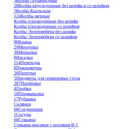
5
Колбы грушевидные
28
Колбы круглодонные без шлифа и со шлифом
5
Колбы Кьельдаля
124
Колбы мерные
Колбы плоскодонные без шлифа
Колбы плоскодонные со шлифом
Колбы Эрленмейера без шлифа
Колбы Эрленмейера со шлифом
90
Краны
29
Мензурки
36
Мешалки
8
Насадки
114
Переходы
8
Пикнометры
20
Пипетки
5
Предметы для сервировки стола
287
Пробирки
4
Пробки
18
Промывалки
17
Рубашки
Склянки
60
Соединения
1
Сосуды
60
Стаканы
Стаканы высокие с носиком В-1