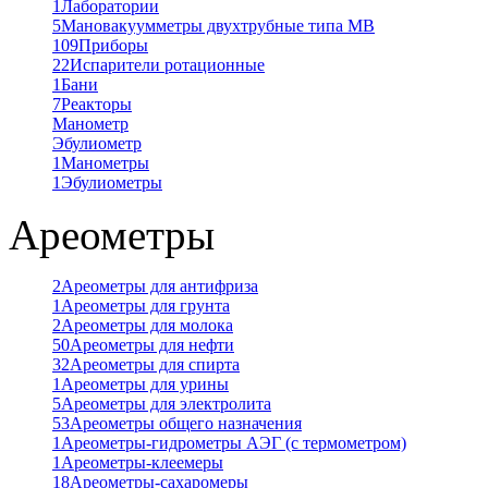
1
Лаборатории
5
Мановакуумметры двухтрубные типа МВ
109
Приборы
22
Испарители ротационные
1
Бани
7
Реакторы
Манометр
Эбулиометр
1
Манометры
1
Эбулиометры
Ареометры
2
Ареометры для антифриза
1
Ареометры для грунта
2
Ареометры для молока
50
Ареометры для нефти
32
Ареометры для спирта
1
Ареометры для урины
5
Ареометры для электролита
53
Ареометры общего назначения
1
Ареометры-гидрометры АЭГ (с термометром)
1
Ареометры-клеемеры
18
Ареометры-сахаромеры