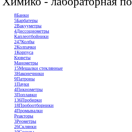
Химико - лабораторная по
8
Банки
5
Барбатеры
2
Вакууметры
4
Диссоциометры
Каплеотбойники
247
Колбы
2
Колпачки
1
Корпуса
Кюветы
Манометры
15
Мешалки стеклянные
3
Наконечники
9
Патроны
1
Пауки
4
Пикнометры
3
Поплавки
136
Пробирки
18
Пробоотборники
4
Промывалки
Реакторы
3
Реометры
26
Склянки
10
Сосуды