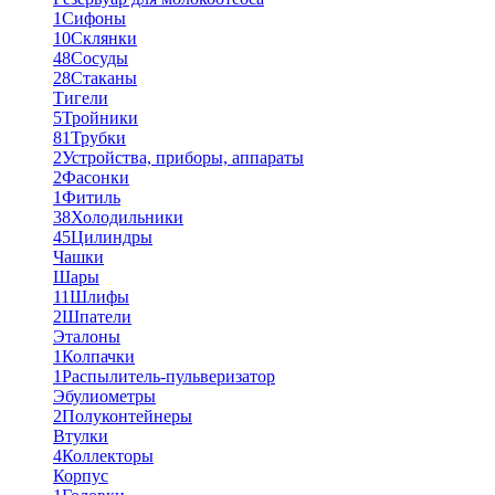
1
Сифоны
10
Склянки
48
Сосуды
28
Стаканы
Тигели
5
Тройники
81
Трубки
2
Устройства, приборы, аппараты
2
Фасонки
1
Фитиль
38
Холодильники
45
Цилиндры
Чашки
Шары
11
Шлифы
2
Шпатели
Эталоны
1
Колпачки
1
Распылитель-пульверизатор
Эбулиометры
2
Полуконтейнеры
Втулки
4
Коллекторы
Корпус