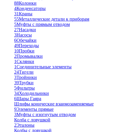
88
Колонки
4
Конденсаторы
31
Краны
55
Металлические детали к приборам
5
Муфты с прямым отводом
27
Насадки
3
Насосы
6
Обечайки
49
Переходы
10
Пробки
2
Промывалки
1
Склянки
1
Соединительные элементы
24
Тигели
3
Тройники
39
Трубки
5
Фильтры
34
Холодильники
6
Шары Гаяра
Шлифы конические взаимозаменяемые
9
Элементы прямые
3
Муфты с изогнутым отводом
Колба с ловушкой
2
Эталоны
Колбы с ловушкой