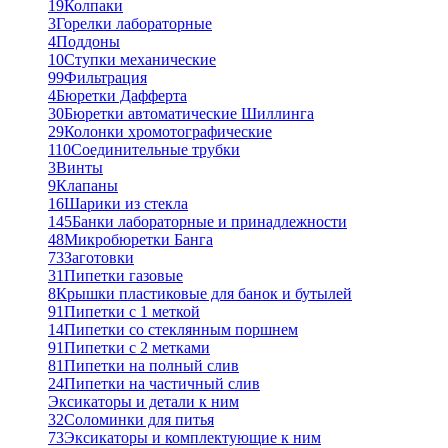
19
Колпаки
3
Горелки лабораторные
4
Поддоны
10
Ступки механические
99
Фильтрация
4
Бюретки Дафферта
30
Бюретки автоматические Шиллинга
29
Колонки хромотографические
110
Соединительные трубки
3
Винты
9
Клапаны
16
Шарики из стекла
145
Банки лабораторные и принадлежности
48
Микробюретки Банга
73
Заготовки
31
Пипетки газовые
8
Крышки пластиковые для банок и бутылей
91
Пипетки с 1 меткой
14
Пипетки со стеклянным поршнем
91
Пипетки с 2 метками
81
Пипетки на полный слив
24
Пипетки на частичный слив
Эксикаторы и детали к ним
32
Соломинки для питья
73
Эксикаторы и комплектующие к ним