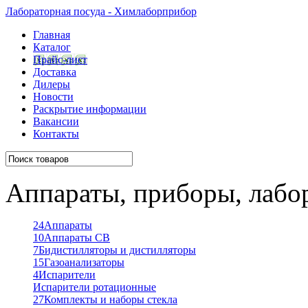
Лабораторная посуда - Химлаборприбор
Главная
Каталог
Прайс-лист
Доставка
Дилеры
Новости
Раскрытие информации
Вакансии
Контакты
Аппараты, приборы, лабо
24
Аппараты
10
Аппараты СВ
7
Бидистилляторы и дистилляторы
15
Газоанализаторы
4
Испарители
Испарители ротационные
27
Комплекты и наборы стекла