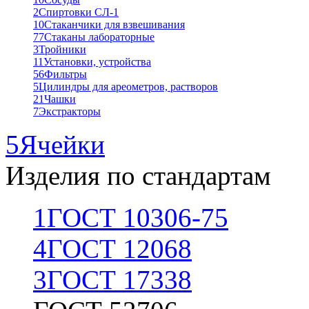
2
Спиртовки СЛ-1
10
Стаканчики для взвешивания
77
Стаканы лабораторные
3
Тройники
11
Установки, устройства
56
Фильтры
5
Цилиндры для ареометров, растворов
21
Чашки
7
Экстракторы
5
Ячейки
Изделия по стандартам
1
ГОСТ 10306-75
4
ГОСТ 12068
3
ГОСТ 17338