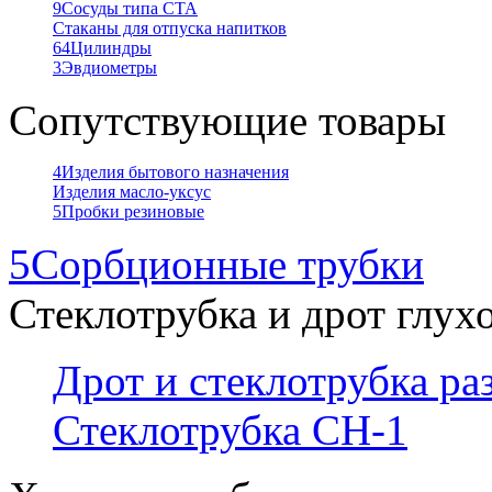
9
Сосуды типа СТА
Стаканы для отпуска напитков
64
Цилиндры
3
Эвдиометры
Сопутствующие товары
4
Изделия бытового назначения
Изделия масло-уксус
5
Пробки резиновые
5
Сорбционные трубки
Стеклотрубка и дрот глух
Дрот и стеклотрубка р
Стеклотрубка СН-1