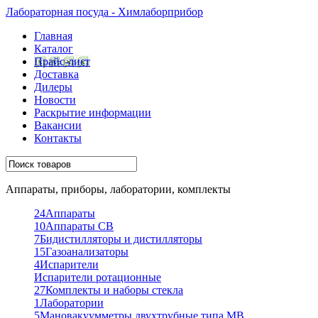
Лабораторная посуда - Химлаборприбор
Главная
Каталог
Прайс-лист
Доставка
Дилеры
Новости
Раскрытие информации
Вакансии
Контакты
Аппараты, приборы, лаборатории, комплекты
24
Аппараты
10
Аппараты СВ
7
Бидистилляторы и дистилляторы
15
Газоанализаторы
4
Испарители
Испарители ротационные
27
Комплекты и наборы стекла
1
Лаборатории
5
Мановакуумметры двухтрубные типа МВ