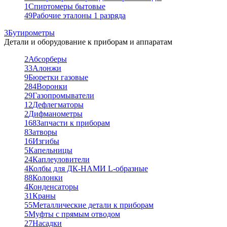
1
Спиртомеры бытовые
49
Рабочие эталоны 1 разряда
3
Бутирометры
Детали и оборудование к приборам и аппаратам
2
Абсорберы
33
Алонжи
9
Бюретки газовые
284
Воронки
29
Газопромыватели
12
Дефлегматоры
2
Дифманометры
168
Запчасти к приборам
8
Затворы
16
Изгибы
5
Капельницы
24
Каплеуловители
4
Колбы для ДК-НАМИ L-образные
88
Колонки
4
Конденсаторы
31
Краны
55
Металлические детали к приборам
5
Муфты с прямым отводом
27
Насадки