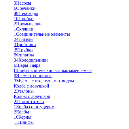
3
Насосы
6
Обечайки
49
Переходы
10
Пробки
2
Промывалки
1
Склянки
1
Соединительные элементы
24
Тигели
3
Тройники
39
Трубки
5
Фильтры
34
Холодильники
6
Шары Гаяра
Шлифы конические взаимозаменяемые
9
Элементы прямые
3
Муфты с изогнутым отводом
Колба с ловушкой
2
Эталоны
Колбы с ловушкой
22
Поглотители
1
Колба со штуцером
2
Колбы
10
Керны
11
Шлифы