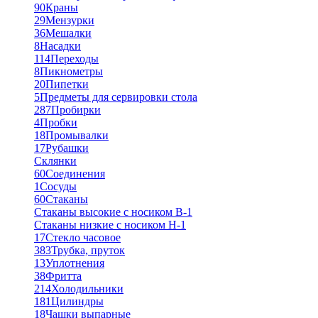
90
Краны
29
Мензурки
36
Мешалки
8
Насадки
114
Переходы
8
Пикнометры
20
Пипетки
5
Предметы для сервировки стола
287
Пробирки
4
Пробки
18
Промывалки
17
Рубашки
Склянки
60
Соединения
1
Сосуды
60
Стаканы
Стаканы высокие с носиком В-1
Стаканы низкие с носиком Н-1
17
Стекло часовое
383
Трубка, пруток
13
Уплотнения
38
Фритта
214
Холодильники
181
Цилиндры
18
Чашки выпарные