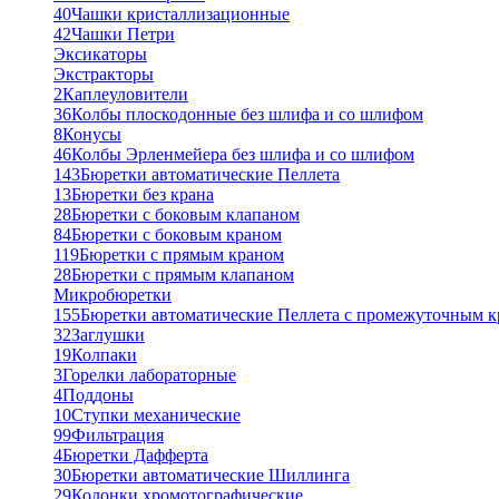
40
Чашки кристаллизационные
42
Чашки Петри
Эксикаторы
Экстракторы
2
Каплеуловители
36
Колбы плоскодонные без шлифа и со шлифом
8
Конусы
46
Колбы Эрленмейера без шлифа и со шлифом
143
Бюретки автоматические Пеллета
13
Бюретки без крана
28
Бюретки с боковым клапаном
84
Бюретки с боковым краном
119
Бюретки с прямым краном
28
Бюретки с прямым клапаном
Микробюретки
155
Бюретки автоматические Пеллета с промежуточным 
32
Заглушки
19
Колпаки
3
Горелки лабораторные
4
Поддоны
10
Ступки механические
99
Фильтрация
4
Бюретки Дафферта
30
Бюретки автоматические Шиллинга
29
Колонки хромотографические