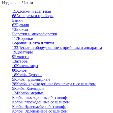
Изделия из Чехии
15
Алонжи и адаптеры
68
Аппараты и приборы
Банки
62
Бутыли
73
Бюксы
Бюретки и микробюретки
117
Воронки
Воронки Шотта и тигли
133
Детали и оборудование к приборам и аппаратам
19
Дозаторы
9
Емкости
1
Затворы
10
Капельницы
80
Колбы
18
Колбы Бунзена
5
Колбы грушевидные
28
Колбы круглодонные без шлифа и со шлифом
5
Колбы Кьельдаля
124
Колбы мерные
Колбы плоскодонные без шлифа
Колбы плоскодонные со шлифом
Колбы Эрленмейера без шлифа
Колбы Эрленмейера со шлифом