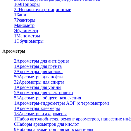
109
Приборы
22
Испарители ротационные
1
Бани
7
Реакторы
Манометр
Эбулиометр
1
Манометры
1
Эбулиометры
Ареометры
2
Ареометры для антифриза
1
Ареометры для грунта
2
Ареометры для молока
50
Ареометры для нефти
32
Ареометры для спирта
1
Ареометры для урины
5
Ареометры для электролита
53
Ареометры общего назначения
1
Ареометры-гидрометры АЭГ (с термометром)
1
Ареометры-клеемеры
18
Ареометры-сахаромеры
1
Набор автолюбителя, ремонт ареометров, нанесение ин
6
Наборы ареометров для кислот
9
Наборы ареометров для морской воды