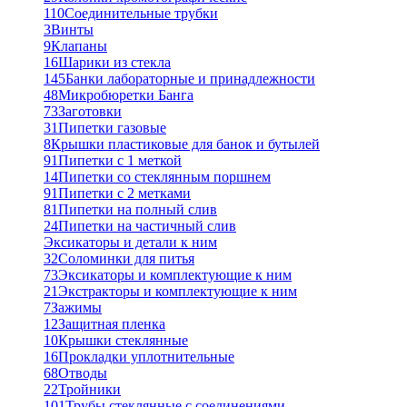
110
Соединительные трубки
3
Винты
9
Клапаны
16
Шарики из стекла
145
Банки лабораторные и принадлежности
48
Микробюретки Банга
73
Заготовки
31
Пипетки газовые
8
Крышки пластиковые для банок и бутылей
91
Пипетки с 1 меткой
14
Пипетки со стеклянным поршнем
91
Пипетки с 2 метками
81
Пипетки на полный слив
24
Пипетки на частичный слив
Эксикаторы и детали к ним
32
Соломинки для питья
73
Эксикаторы и комплектующие к ним
21
Экстракторы и комплектующие к ним
7
Зажимы
12
Защитная пленка
10
Крышки стеклянные
16
Прокладки уплотнительные
68
Отводы
22
Тройники
101
Трубы стеклянные с соединениями