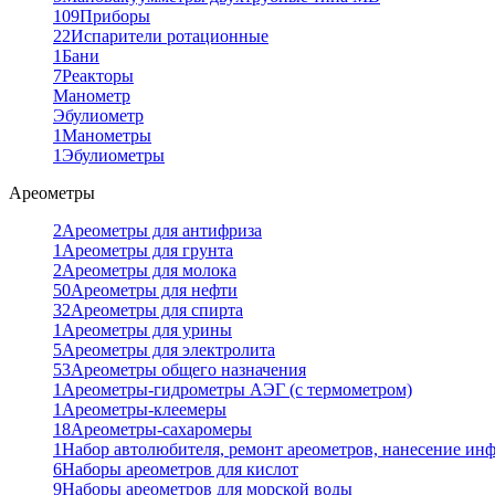
109
Приборы
22
Испарители ротационные
1
Бани
7
Реакторы
Манометр
Эбулиометр
1
Манометры
1
Эбулиометры
Ареометры
2
Ареометры для антифриза
1
Ареометры для грунта
2
Ареометры для молока
50
Ареометры для нефти
32
Ареометры для спирта
1
Ареометры для урины
5
Ареометры для электролита
53
Ареометры общего назначения
1
Ареометры-гидрометры АЭГ (с термометром)
1
Ареометры-клеемеры
18
Ареометры-сахаромеры
1
Набор автолюбителя, ремонт ареометров, нанесение ин
6
Наборы ареометров для кислот
9
Наборы ареометров для морской воды