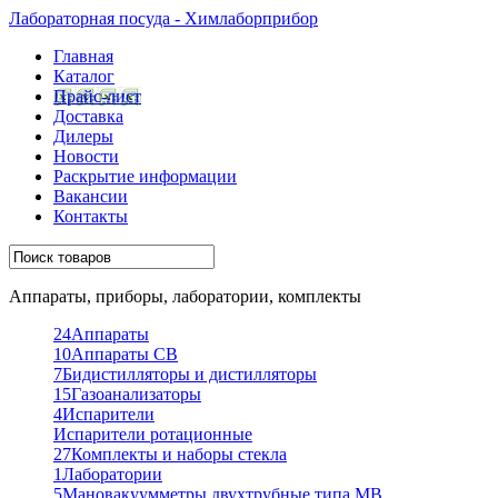
Лабораторная посуда - Химлаборприбор
Главная
Каталог
Прайс-лист
Доставка
Дилеры
Новости
Раскрытие информации
Вакансии
Контакты
Аппараты, приборы, лаборатории, комплекты
24
Аппараты
10
Аппараты СВ
7
Бидистилляторы и дистилляторы
15
Газоанализаторы
4
Испарители
Испарители ротационные
27
Комплекты и наборы стекла
1
Лаборатории
5
Мановакуумметры двухтрубные типа МВ