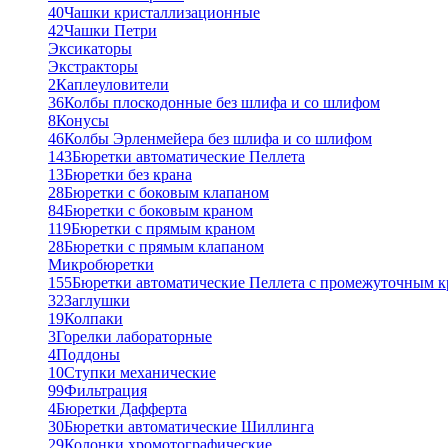
40
Чашки кристаллизационные
42
Чашки Петри
Эксикаторы
Экстракторы
2
Каплеуловители
36
Колбы плоскодонные без шлифа и со шлифом
8
Конусы
46
Колбы Эрленмейера без шлифа и со шлифом
143
Бюретки автоматические Пеллета
13
Бюретки без крана
28
Бюретки с боковым клапаном
84
Бюретки с боковым краном
119
Бюретки с прямым краном
28
Бюретки с прямым клапаном
Микробюретки
155
Бюретки автоматические Пеллета с промежуточным 
32
Заглушки
19
Колпаки
3
Горелки лабораторные
4
Поддоны
10
Ступки механические
99
Фильтрация
4
Бюретки Дафферта
30
Бюретки автоматические Шиллинга
29
Колонки хромотографические