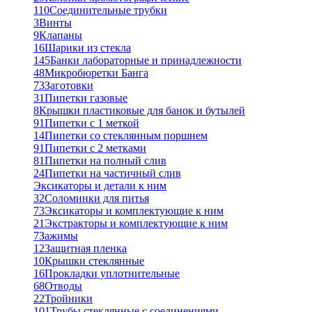
110
Соединительные трубки
3
Винты
9
Клапаны
16
Шарики из стекла
145
Банки лабораторные и принадлежности
48
Микробюретки Банга
73
Заготовки
31
Пипетки газовые
8
Крышки пластиковые для банок и бутылей
91
Пипетки с 1 меткой
14
Пипетки со стеклянным поршнем
91
Пипетки с 2 метками
81
Пипетки на полный слив
24
Пипетки на частичный слив
Эксикаторы и детали к ним
32
Соломинки для питья
73
Эксикаторы и комплектующие к ним
21
Экстракторы и комплектующие к ним
7
Зажимы
12
Защитная пленка
10
Крышки стеклянные
16
Прокладки уплотнительные
68
Отводы
22
Тройники
101
Трубы стеклянные с соединениями