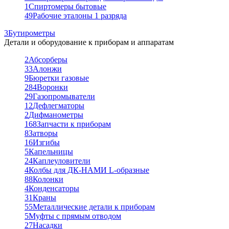
1
Спиртомеры бытовые
49
Рабочие эталоны 1 разряда
3
Бутирометры
Детали и оборудование к приборам и аппаратам
2
Абсорберы
33
Алонжи
9
Бюретки газовые
284
Воронки
29
Газопромыватели
12
Дефлегматоры
2
Дифманометры
168
Запчасти к приборам
8
Затворы
16
Изгибы
5
Капельницы
24
Каплеуловители
4
Колбы для ДК-НАМИ L-образные
88
Колонки
4
Конденсаторы
31
Краны
55
Металлические детали к приборам
5
Муфты с прямым отводом
27
Насадки