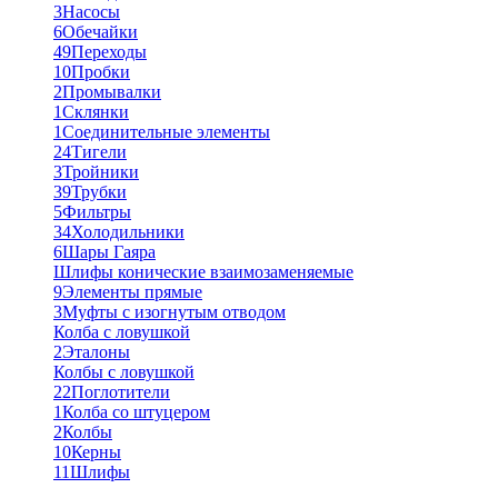
3
Насосы
6
Обечайки
49
Переходы
10
Пробки
2
Промывалки
1
Склянки
1
Соединительные элементы
24
Тигели
3
Тройники
39
Трубки
5
Фильтры
34
Холодильники
6
Шары Гаяра
Шлифы конические взаимозаменяемые
9
Элементы прямые
3
Муфты с изогнутым отводом
Колба с ловушкой
2
Эталоны
Колбы с ловушкой
22
Поглотители
1
Колба со штуцером
2
Колбы
10
Керны
11
Шлифы