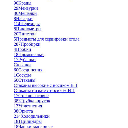
90
Краны
29
Мензурки
36
Мешалки
8
Насадки
114
Переходы
8
Пикнометры
20
Пипетки
5
Предметы для сервировки стола
287
Пробирки
4
Пробки
18
Промывалки
17
Рубашки
Склянки
60
Соединения
1
Сосуды
60
Стаканы
Стаканы высокие с носиком В-1
Стаканы низкие с носиком Н-1
17
Стекло часовое
383
Трубка, пруток
13
Уплотнения
38
Фритта
214
Холодильники
181
Цилиндры
18
Чашки выпарные