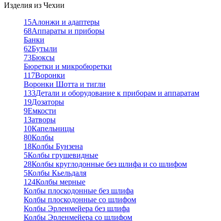
Изделия из Чехии
15
Алонжи и адаптеры
68
Аппараты и приборы
Банки
62
Бутыли
73
Бюксы
Бюретки и микробюретки
117
Воронки
Воронки Шотта и тигли
133
Детали и оборудование к приборам и аппаратам
19
Дозаторы
9
Емкости
1
Затворы
10
Капельницы
80
Колбы
18
Колбы Бунзена
5
Колбы грушевидные
28
Колбы круглодонные без шлифа и со шлифом
5
Колбы Кьельдаля
124
Колбы мерные
Колбы плоскодонные без шлифа
Колбы плоскодонные со шлифом
Колбы Эрленмейера без шлифа
Колбы Эрленмейера со шлифом