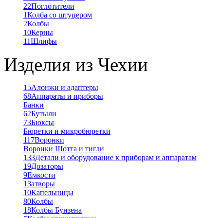
22
Поглотители
1
Колба со штуцером
2
Колбы
10
Керны
11
Шлифы
Изделия из Чехии
15
Алонжи и адаптеры
68
Аппараты и приборы
Банки
62
Бутыли
73
Бюксы
Бюретки и микробюретки
117
Воронки
Воронки Шотта и тигли
133
Детали и оборудование к приборам и аппаратам
19
Дозаторы
9
Емкости
1
Затворы
10
Капельницы
80
Колбы
18
Колбы Бунзена