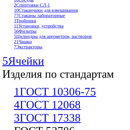
2
Спиртовки СЛ-1
10
Стаканчики для взвешивания
77
Стаканы лабораторные
3
Тройники
11
Установки, устройства
56
Фильтры
5
Цилиндры для ареометров, растворов
21
Чашки
7
Экстракторы
5
Ячейки
Изделия по стандартам
1
ГОСТ 10306-75
4
ГОСТ 12068
3
ГОСТ 17338