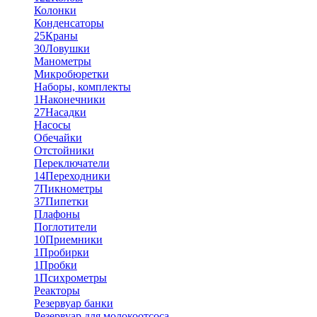
Колонки
Конденсаторы
25
Краны
30
Ловушки
Манометры
Микробюретки
Наборы, комплекты
1
Наконечники
27
Насадки
Насосы
Обечайки
Отстойники
Переключатели
14
Переходники
7
Пикнометры
37
Пипетки
Плафоны
Поглотители
10
Приемники
1
Пробирки
1
Пробки
1
Психрометры
Реакторы
Резервуар банки
Резервуар для молокоотсоса