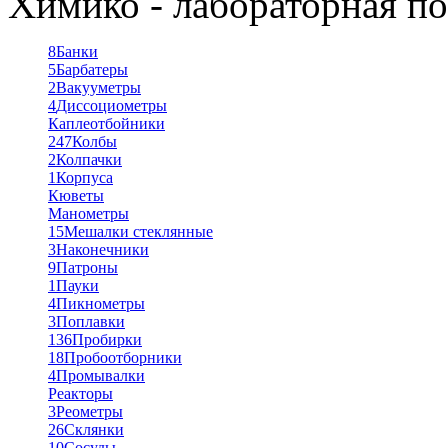
Химико - лабораторная по
8
Банки
5
Барбатеры
2
Вакууметры
4
Диссоциометры
Каплеотбойники
247
Колбы
2
Колпачки
1
Корпуса
Кюветы
Манометры
15
Мешалки стеклянные
3
Наконечники
9
Патроны
1
Пауки
4
Пикнометры
3
Поплавки
136
Пробирки
18
Пробоотборники
4
Промывалки
Реакторы
3
Реометры
26
Склянки
10
Сосуды