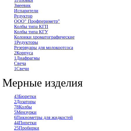
1
Головки
Змеевик
Испарители
Редуктор
ООО" Профпериметр"
Колбы типа КГП
Колбы типа КГУ
Колонки хроматографические
1
Редукторы
Резервуары для молокоотсоса
2
Корпуса
1
Диафрагмы
Свеча
1
Свечи
Мерные изделия
43
Бюретки
2
Дозаторы
78
Колбы
5
Мензурки
6
Пикнометры для жидкостей
44
Пипетки
25
Пробирки