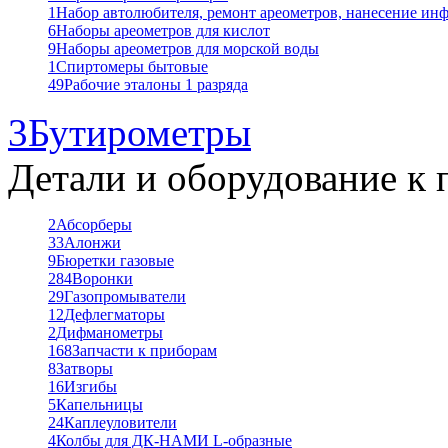
1
Набор автолюбителя, ремонт ареометров, нанесение ин
6
Наборы ареометров для кислот
9
Наборы ареометров для морской воды
1
Спиртомеры бытовые
49
Рабочие эталоны 1 разряда
3
Бутирометры
Детали и оборудование к 
2
Абсорберы
33
Алонжи
9
Бюретки газовые
284
Воронки
29
Газопромыватели
12
Дефлегматоры
2
Дифманометры
168
Запчасти к приборам
8
Затворы
16
Изгибы
5
Капельницы
24
Каплеуловители
4
Колбы для ДК-НАМИ L-образные