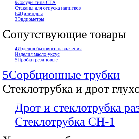
9
Сосуды типа СТА
Стаканы для отпуска напитков
64
Цилиндры
3
Эвдиометры
Сопутствующие товары
4
Изделия бытового назначения
Изделия масло-уксус
5
Пробки резиновые
5
Сорбционные трубки
Стеклотрубка и дрот глух
Дрот и стеклотрубка р
Стеклотрубка СН-1