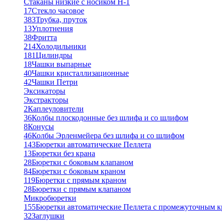
Стаканы низкие с носиком Н-1
17
Стекло часовое
383
Трубка, пруток
13
Уплотнения
38
Фритта
214
Холодильники
181
Цилиндры
18
Чашки выпарные
40
Чашки кристаллизационные
42
Чашки Петри
Эксикаторы
Экстракторы
2
Каплеуловители
36
Колбы плоскодонные без шлифа и со шлифом
8
Конусы
46
Колбы Эрленмейера без шлифа и со шлифом
143
Бюретки автоматические Пеллета
13
Бюретки без крана
28
Бюретки с боковым клапаном
84
Бюретки с боковым краном
119
Бюретки с прямым краном
28
Бюретки с прямым клапаном
Микробюретки
155
Бюретки автоматические Пеллета с промежуточным 
32
Заглушки