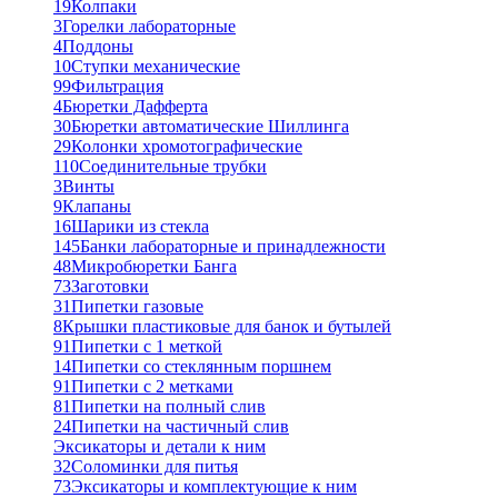
19
Колпаки
3
Горелки лабораторные
4
Поддоны
10
Ступки механические
99
Фильтрация
4
Бюретки Дафферта
30
Бюретки автоматические Шиллинга
29
Колонки хромотографические
110
Соединительные трубки
3
Винты
9
Клапаны
16
Шарики из стекла
145
Банки лабораторные и принадлежности
48
Микробюретки Банга
73
Заготовки
31
Пипетки газовые
8
Крышки пластиковые для банок и бутылей
91
Пипетки с 1 меткой
14
Пипетки со стеклянным поршнем
91
Пипетки с 2 метками
81
Пипетки на полный слив
24
Пипетки на частичный слив
Эксикаторы и детали к ним
32
Соломинки для питья
73
Эксикаторы и комплектующие к ним