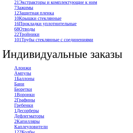
21
Экстракторы и комплектующие к ним
7
Зажимы
12
Защитная пленка
10
Крышки стеклянные
16
Прокладки уплотнительные
68
Отводы
22
Тройники
101
Трубы стеклянные с соединениями
Индивидуальные заказы
Алонжи
Ампулы
1
Баллоны
Бани
Бюретки
1
Воронки
2
Графины
Гребенки
1
Десорберы
Дефлегматоры
2
Капилляры
Каплеуловители
122
Колбы