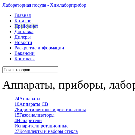
Лабораторная посуда - Химлаборприбор
Главная
Каталог
Прайс-лист
Доставка
Дилеры
Новости
Раскрытие информации
Вакансии
Контакты
Аппараты, приборы, лабо
24
Аппараты
10
Аппараты СВ
7
Бидистилляторы и дистилляторы
15
Газоанализаторы
4
Испарители
Испарители ротационные
27
Комплекты и наборы стекла