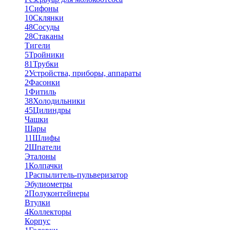
1
Сифоны
10
Склянки
48
Сосуды
28
Стаканы
Тигели
5
Тройники
81
Трубки
2
Устройства, приборы, аппараты
2
Фасонки
1
Фитиль
38
Холодильники
45
Цилиндры
Чашки
Шары
11
Шлифы
2
Шпатели
Эталоны
1
Колпачки
1
Распылитель-пульверизатор
Эбулиометры
2
Полуконтейнеры
Втулки
4
Коллекторы
Корпус