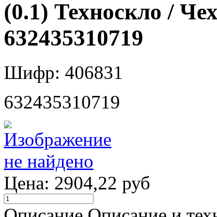
(0.1) Техноскло / Че
632435310719
Шифр: 406831
632435310719
Цена:
2904,22 руб
Описание
Описание и тех