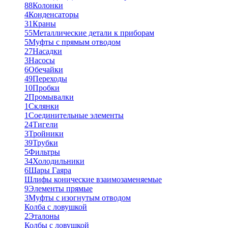
88
Колонки
4
Конденсаторы
31
Краны
55
Металлические детали к приборам
5
Муфты с прямым отводом
27
Насадки
3
Насосы
6
Обечайки
49
Переходы
10
Пробки
2
Промывалки
1
Склянки
1
Соединительные элементы
24
Тигели
3
Тройники
39
Трубки
5
Фильтры
34
Холодильники
6
Шары Гаяра
Шлифы конические взаимозаменяемые
9
Элементы прямые
3
Муфты с изогнутым отводом
Колба с ловушкой
2
Эталоны
Колбы с ловушкой