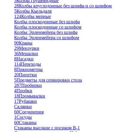
5
Колбы грушевидные
28
Колбы круглодонные без шлифа и со шлифом
5
Колбы Кьельдаля
124
Колбы мерные
Колбы плоскодонные без шлифа
Колбы плоскодонные со шлифом
Колбы Эрленмейера без шлифа
Колбы Эрленмейера со шлифом
90
Краны
29
Мензурки
36
Мешалки
8
Насадки
114
Переходы
8
Пикнометры
20
Пипетки
5
Предметы для сервировки стола
287
Пробирки
4
Пробки
18
Промывалки
17
Рубашки
Склянки
60
Соединения
1
Сосуды
60
Стаканы
Стаканы высокие с носиком В-1