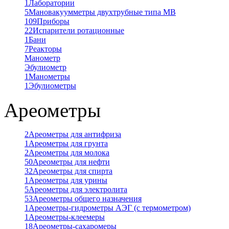
1
Лаборатории
5
Мановакуумметры двухтрубные типа МВ
109
Приборы
22
Испарители ротационные
1
Бани
7
Реакторы
Манометр
Эбулиометр
1
Манометры
1
Эбулиометры
Ареометры
2
Ареометры для антифриза
1
Ареометры для грунта
2
Ареометры для молока
50
Ареометры для нефти
32
Ареометры для спирта
1
Ареометры для урины
5
Ареометры для электролита
53
Ареометры общего назначения
1
Ареометры-гидрометры АЭГ (с термометром)
1
Ареометры-клеемеры
18
Ареометры-сахаромеры