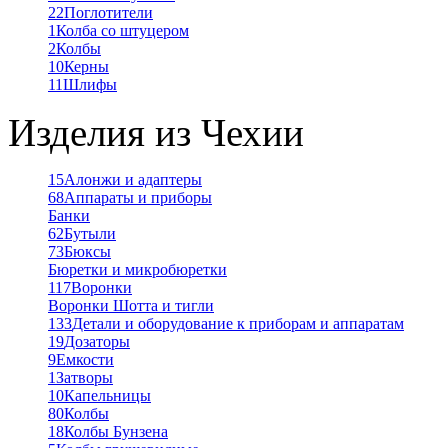
22
Поглотители
1
Колба со штуцером
2
Колбы
10
Керны
11
Шлифы
Изделия из Чехии
15
Алонжи и адаптеры
68
Аппараты и приборы
Банки
62
Бутыли
73
Бюксы
Бюретки и микробюретки
117
Воронки
Воронки Шотта и тигли
133
Детали и оборудование к приборам и аппаратам
19
Дозаторы
9
Емкости
1
Затворы
10
Капельницы
80
Колбы
18
Колбы Бунзена