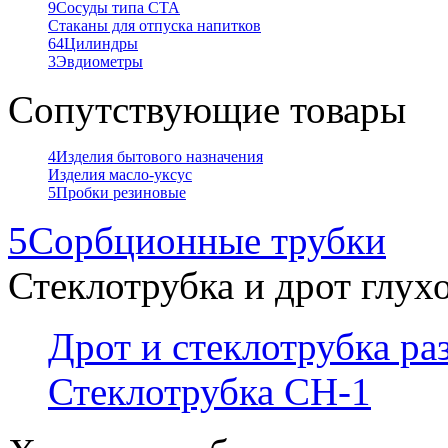
9
Сосуды типа СТА
Стаканы для отпуска напитков
64
Цилиндры
3
Эвдиометры
Сопутствующие товары
4
Изделия бытового назначения
Изделия масло-уксус
5
Пробки резиновые
5
Сорбционные трубки
Стеклотрубка и дрот глух
Дрот и стеклотрубка р
Стеклотрубка СН-1