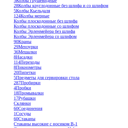
5
Колбы грушевидные
28
Колбы круглодонные без шлифа и со шлифом
5
Колбы Кьельдаля
124
Колбы мерные
Колбы плоскодонные без шлифа
Колбы плоскодонные со шлифом
Колбы Эрленмейера без шлифа
Колбы Эрленмейера со шлифом
90
Краны
29
Мензурки
36
Мешалки
8
Насадки
114
Переходы
8
Пикнометры
20
Пипетки
5
Предметы для сервировки стола
287
Пробирки
4
Пробки
18
Промывалки
17
Рубашки
Склянки
60
Соединения
1
Сосуды
60
Стаканы
Стаканы высокие с носиком В-1