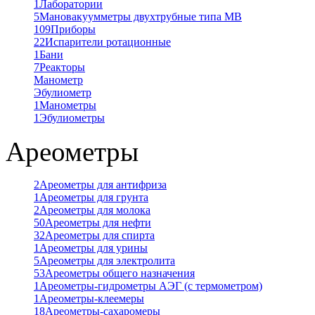
1
Лаборатории
5
Мановакуумметры двухтрубные типа МВ
109
Приборы
22
Испарители ротационные
1
Бани
7
Реакторы
Манометр
Эбулиометр
1
Манометры
1
Эбулиометры
Ареометры
2
Ареометры для антифриза
1
Ареометры для грунта
2
Ареометры для молока
50
Ареометры для нефти
32
Ареометры для спирта
1
Ареометры для урины
5
Ареометры для электролита
53
Ареометры общего назначения
1
Ареометры-гидрометры АЭГ (с термометром)
1
Ареометры-клеемеры
18
Ареометры-сахаромеры