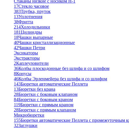
Стаканы низкие с носиком Н-1
17
Стекло часовое
383
Трубка, пруток
13
Уплотнения
38
Фритта
214
Холодильники
181
Цилиндры
18
Чашки выпарные
40
Чашки кристаллизационные
42
Чашки Петри
Эксикаторы
Экстракторы
2
Каплеуловители
36
Колбы плоскодонные без шлифа и со шлифом
8
Конусы
46
Колбы Эрленмейера без шлифа и со шлифом
143
Бюретки автоматические Пеллета
13
Бюретки без крана
28
Бюретки с боковым клапаном
84
Бюретки с боковым краном
119
Бюретки с прямым краном
28
Бюретки с прямым клапаном
Микробюретки
155
Бюретки автоматические Пеллета с промежуточным 
32
Заглушки