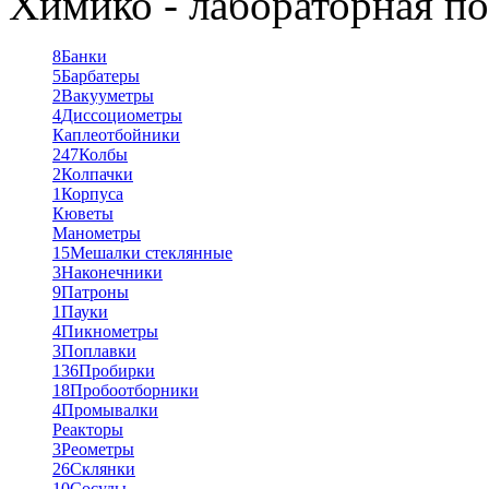
Химико - лабораторная по
8
Банки
5
Барбатеры
2
Вакууметры
4
Диссоциометры
Каплеотбойники
247
Колбы
2
Колпачки
1
Корпуса
Кюветы
Манометры
15
Мешалки стеклянные
3
Наконечники
9
Патроны
1
Пауки
4
Пикнометры
3
Поплавки
136
Пробирки
18
Пробоотборники
4
Промывалки
Реакторы
3
Реометры
26
Склянки
10
Сосуды