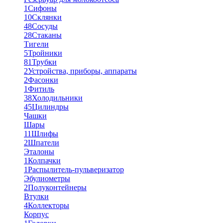
1
Сифоны
10
Склянки
48
Сосуды
28
Стаканы
Тигели
5
Тройники
81
Трубки
2
Устройства, приборы, аппараты
2
Фасонки
1
Фитиль
38
Холодильники
45
Цилиндры
Чашки
Шары
11
Шлифы
2
Шпатели
Эталоны
1
Колпачки
1
Распылитель-пульверизатор
Эбулиометры
2
Полуконтейнеры
Втулки
4
Коллекторы
Корпус