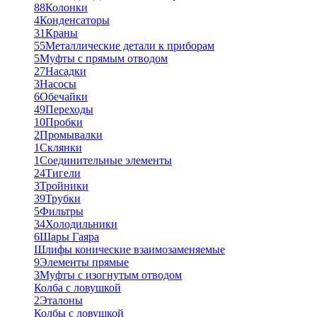
88
Колонки
4
Конденсаторы
31
Краны
55
Металлические детали к приборам
5
Муфты с прямым отводом
27
Насадки
3
Насосы
6
Обечайки
49
Переходы
10
Пробки
2
Промывалки
1
Склянки
1
Соединительные элементы
24
Тигели
3
Тройники
39
Трубки
5
Фильтры
34
Холодильники
6
Шары Гаяра
Шлифы конические взаимозаменяемые
9
Элементы прямые
3
Муфты с изогнутым отводом
Колба с ловушкой
2
Эталоны
Колбы с ловушкой