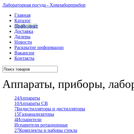
Лабораторная посуда - Химлаборприбор
Главная
Каталог
Прайс-лист
Доставка
Дилеры
Новости
Раскрытие информации
Вакансии
Контакты
Аппараты, приборы, лабо
24
Аппараты
10
Аппараты СВ
7
Бидистилляторы и дистилляторы
15
Газоанализаторы
4
Испарители
Испарители ротационные
27
Комплекты и наборы стекла