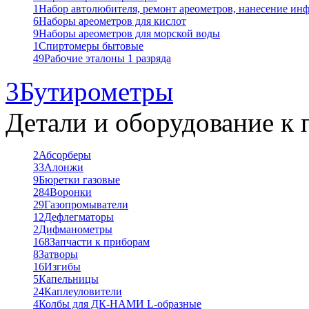
1
Набор автолюбителя, ремонт ареометров, нанесение ин
6
Наборы ареометров для кислот
9
Наборы ареометров для морской воды
1
Спиртомеры бытовые
49
Рабочие эталоны 1 разряда
3
Бутирометры
Детали и оборудование к 
2
Абсорберы
33
Алонжи
9
Бюретки газовые
284
Воронки
29
Газопромыватели
12
Дефлегматоры
2
Дифманометры
168
Запчасти к приборам
8
Затворы
16
Изгибы
5
Капельницы
24
Каплеуловители
4
Колбы для ДК-НАМИ L-образные