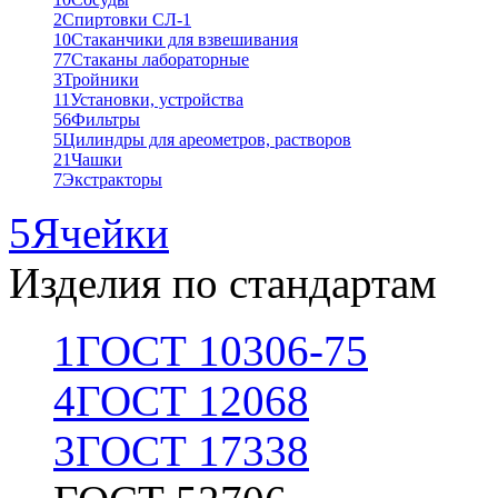
2
Спиртовки СЛ-1
10
Стаканчики для взвешивания
77
Стаканы лабораторные
3
Тройники
11
Установки, устройства
56
Фильтры
5
Цилиндры для ареометров, растворов
21
Чашки
7
Экстракторы
5
Ячейки
Изделия по стандартам
1
ГОСТ 10306-75
4
ГОСТ 12068
3
ГОСТ 17338