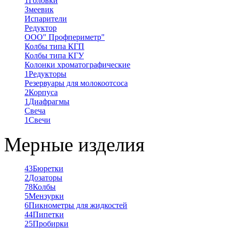
1
Головки
Змеевик
Испарители
Редуктор
ООО" Профпериметр"
Колбы типа КГП
Колбы типа КГУ
Колонки хроматографические
1
Редукторы
Резервуары для молокоотсоса
2
Корпуса
1
Диафрагмы
Свеча
1
Свечи
Мерные изделия
43
Бюретки
2
Дозаторы
78
Колбы
5
Мензурки
6
Пикнометры для жидкостей
44
Пипетки
25
Пробирки