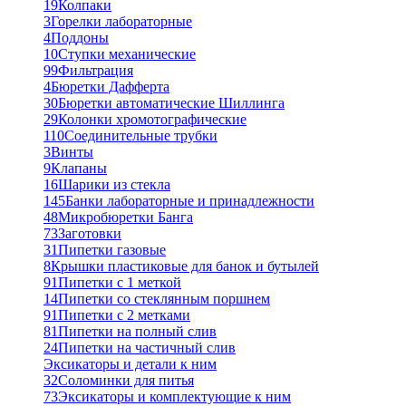
19
Колпаки
3
Горелки лабораторные
4
Поддоны
10
Ступки механические
99
Фильтрация
4
Бюретки Дафферта
30
Бюретки автоматические Шиллинга
29
Колонки хромотографические
110
Соединительные трубки
3
Винты
9
Клапаны
16
Шарики из стекла
145
Банки лабораторные и принадлежности
48
Микробюретки Банга
73
Заготовки
31
Пипетки газовые
8
Крышки пластиковые для банок и бутылей
91
Пипетки с 1 меткой
14
Пипетки со стеклянным поршнем
91
Пипетки с 2 метками
81
Пипетки на полный слив
24
Пипетки на частичный слив
Эксикаторы и детали к ним
32
Соломинки для питья
73
Эксикаторы и комплектующие к ним