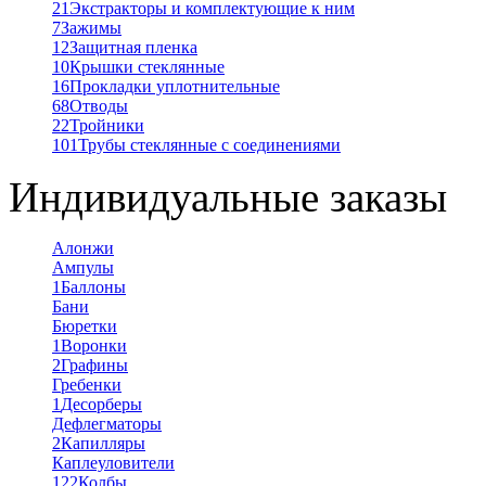
21
Экстракторы и комплектующие к ним
7
Зажимы
12
Защитная пленка
10
Крышки стеклянные
16
Прокладки уплотнительные
68
Отводы
22
Тройники
101
Трубы стеклянные с соединениями
Индивидуальные заказы
Алонжи
Ампулы
1
Баллоны
Бани
Бюретки
1
Воронки
2
Графины
Гребенки
1
Десорберы
Дефлегматоры
2
Капилляры
Каплеуловители
122
Колбы