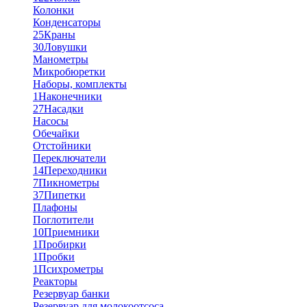
Колонки
Конденсаторы
25
Краны
30
Ловушки
Манометры
Микробюретки
Наборы, комплекты
1
Наконечники
27
Насадки
Насосы
Обечайки
Отстойники
Переключатели
14
Переходники
7
Пикнометры
37
Пипетки
Плафоны
Поглотители
10
Приемники
1
Пробирки
1
Пробки
1
Психрометры
Реакторы
Резервуар банки
Резервуар для молокоотсоса