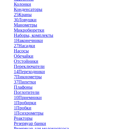
Колонки
Конденсаторы
25
Краны
30
Ловушки
Манометры
Микробюретки
Наборы, комплекты
1
Наконечники
27
Насадки
Насосы
Обечайки
Отстойники
Переключатели
14
Переходники
7
Пикнометры
37
Пипетки
Плафоны
Поглотители
10
Приемники
1
Пробирки
1
Пробки
1
Психрометры
Реакторы
Резервуар банки
Резервуар для молокоотсоса