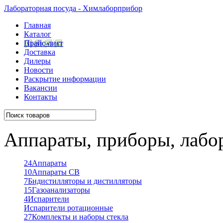
Лабораторная посуда - Химлаборприбор
Главная
Каталог
Прайс-лист
Доставка
Дилеры
Новости
Раскрытие информации
Вакансии
Контакты
Аппараты, приборы, лабо
24
Аппараты
10
Аппараты СВ
7
Бидистилляторы и дистилляторы
15
Газоанализаторы
4
Испарители
Испарители ротационные
27
Комплекты и наборы стекла