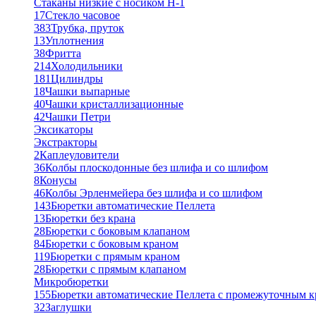
Стаканы низкие с носиком Н-1
17
Стекло часовое
383
Трубка, пруток
13
Уплотнения
38
Фритта
214
Холодильники
181
Цилиндры
18
Чашки выпарные
40
Чашки кристаллизационные
42
Чашки Петри
Эксикаторы
Экстракторы
2
Каплеуловители
36
Колбы плоскодонные без шлифа и со шлифом
8
Конусы
46
Колбы Эрленмейера без шлифа и со шлифом
143
Бюретки автоматические Пеллета
13
Бюретки без крана
28
Бюретки с боковым клапаном
84
Бюретки с боковым краном
119
Бюретки с прямым краном
28
Бюретки с прямым клапаном
Микробюретки
155
Бюретки автоматические Пеллета с промежуточным 
32
Заглушки