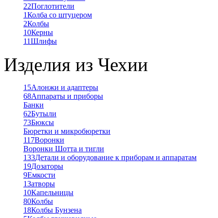
22
Поглотители
1
Колба со штуцером
2
Колбы
10
Керны
11
Шлифы
Изделия из Чехии
15
Алонжи и адаптеры
68
Аппараты и приборы
Банки
62
Бутыли
73
Бюксы
Бюретки и микробюретки
117
Воронки
Воронки Шотта и тигли
133
Детали и оборудование к приборам и аппаратам
19
Дозаторы
9
Емкости
1
Затворы
10
Капельницы
80
Колбы
18
Колбы Бунзена