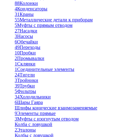
88
Колонки
4
Конденсаторы
31
Краны
55
Металлические детали к приборам
5
Муфты с прямым отводом
27
Насадки
3
Насосы
6
Обечайки
49
Переходы
10
Пробки
2
Промывалки
1
Склянки
1
Соединительные элементы
24
Тигели
3
Тройники
39
Трубки
5
Фильтры
34
Холодильники
6
Шары Гаяра
Шлифы конические взаимозаменяемые
9
Элементы прямые
3
Муфты с изогнутым отводом
Колба с ловушкой
2
Эталоны
Колбы с ловушкой