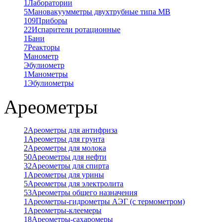
1
Лаборатории
5
Мановакуумметры двухтрубные типа МВ
109
Приборы
22
Испарители ротационные
1
Бани
7
Реакторы
Манометр
Эбулиометр
1
Манометры
1
Эбулиометры
Ареометры
2
Ареометры для антифриза
1
Ареометры для грунта
2
Ареометры для молока
50
Ареометры для нефти
32
Ареометры для спирта
1
Ареометры для урины
5
Ареометры для электролита
53
Ареометры общего назначения
1
Ареометры-гидрометры АЭГ (с термометром)
1
Ареометры-клеемеры
18
Ареометры-сахаромеры