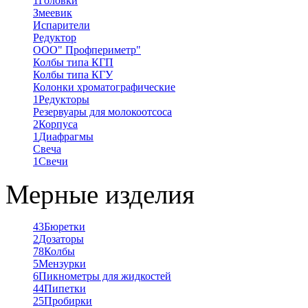
1
Головки
Змеевик
Испарители
Редуктор
ООО" Профпериметр"
Колбы типа КГП
Колбы типа КГУ
Колонки хроматографические
1
Редукторы
Резервуары для молокоотсоса
2
Корпуса
1
Диафрагмы
Свеча
1
Свечи
Мерные изделия
43
Бюретки
2
Дозаторы
78
Колбы
5
Мензурки
6
Пикнометры для жидкостей
44
Пипетки
25
Пробирки