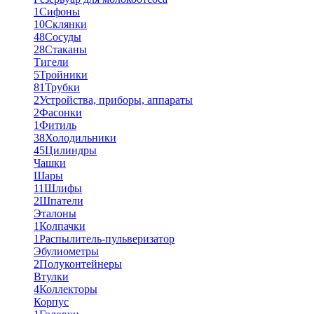
1
Сифоны
10
Склянки
48
Сосуды
28
Стаканы
Тигели
5
Тройники
81
Трубки
2
Устройства, приборы, аппараты
2
Фасонки
1
Фитиль
38
Холодильники
45
Цилиндры
Чашки
Шары
11
Шлифы
2
Шпатели
Эталоны
1
Колпачки
1
Распылитель-пульверизатор
Эбулиометры
2
Полуконтейнеры
Втулки
4
Коллекторы
Корпус