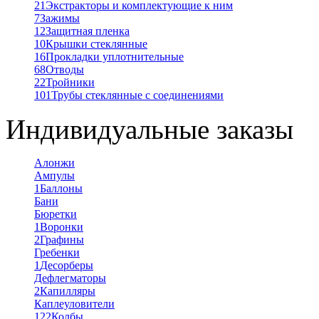
21
Экстракторы и комплектующие к ним
7
Зажимы
12
Защитная пленка
10
Крышки стеклянные
16
Прокладки уплотнительные
68
Отводы
22
Тройники
101
Трубы стеклянные с соединениями
Индивидуальные заказы
Алонжи
Ампулы
1
Баллоны
Бани
Бюретки
1
Воронки
2
Графины
Гребенки
1
Десорберы
Дефлегматоры
2
Капилляры
Каплеуловители
122
Колбы