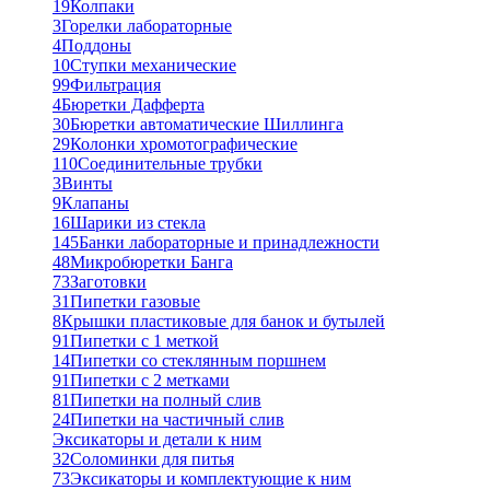
19
Колпаки
3
Горелки лабораторные
4
Поддоны
10
Ступки механические
99
Фильтрация
4
Бюретки Дафферта
30
Бюретки автоматические Шиллинга
29
Колонки хромотографические
110
Соединительные трубки
3
Винты
9
Клапаны
16
Шарики из стекла
145
Банки лабораторные и принадлежности
48
Микробюретки Банга
73
Заготовки
31
Пипетки газовые
8
Крышки пластиковые для банок и бутылей
91
Пипетки с 1 меткой
14
Пипетки со стеклянным поршнем
91
Пипетки с 2 метками
81
Пипетки на полный слив
24
Пипетки на частичный слив
Эксикаторы и детали к ним
32
Соломинки для питья
73
Эксикаторы и комплектующие к ним