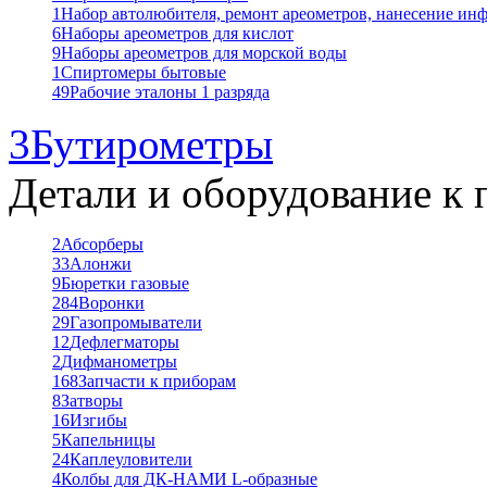
1
Набор автолюбителя, ремонт ареометров, нанесение ин
6
Наборы ареометров для кислот
9
Наборы ареометров для морской воды
1
Спиртомеры бытовые
49
Рабочие эталоны 1 разряда
3
Бутирометры
Детали и оборудование к 
2
Абсорберы
33
Алонжи
9
Бюретки газовые
284
Воронки
29
Газопромыватели
12
Дефлегматоры
2
Дифманометры
168
Запчасти к приборам
8
Затворы
16
Изгибы
5
Капельницы
24
Каплеуловители
4
Колбы для ДК-НАМИ L-образные