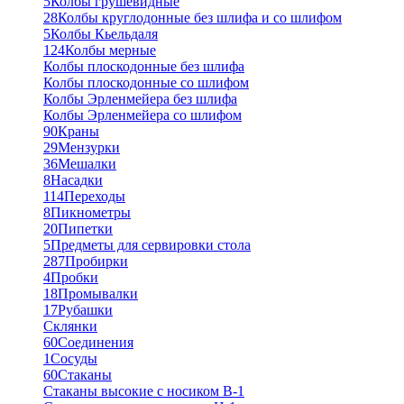
5
Колбы грушевидные
28
Колбы круглодонные без шлифа и со шлифом
5
Колбы Кьельдаля
124
Колбы мерные
Колбы плоскодонные без шлифа
Колбы плоскодонные со шлифом
Колбы Эрленмейера без шлифа
Колбы Эрленмейера со шлифом
90
Краны
29
Мензурки
36
Мешалки
8
Насадки
114
Переходы
8
Пикнометры
20
Пипетки
5
Предметы для сервировки стола
287
Пробирки
4
Пробки
18
Промывалки
17
Рубашки
Склянки
60
Соединения
1
Сосуды
60
Стаканы
Стаканы высокие с носиком В-1