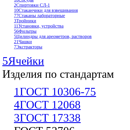
2
Спиртовки СЛ-1
10
Стаканчики для взвешивания
77
Стаканы лабораторные
3
Тройники
11
Установки, устройства
56
Фильтры
5
Цилиндры для ареометров, растворов
21
Чашки
7
Экстракторы
5
Ячейки
Изделия по стандартам
1
ГОСТ 10306-75
4
ГОСТ 12068
3
ГОСТ 17338