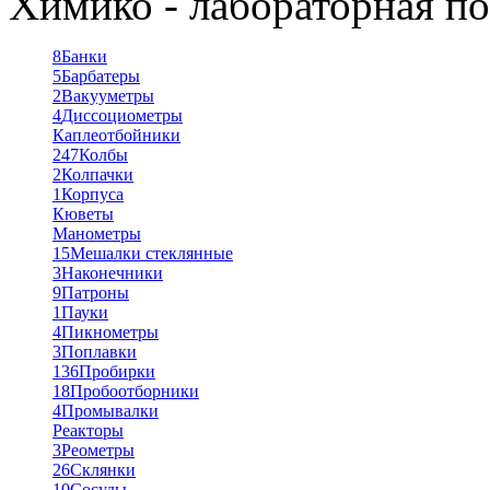
Химико - лабораторная по
8
Банки
5
Барбатеры
2
Вакууметры
4
Диссоциометры
Каплеотбойники
247
Колбы
2
Колпачки
1
Корпуса
Кюветы
Манометры
15
Мешалки стеклянные
3
Наконечники
9
Патроны
1
Пауки
4
Пикнометры
3
Поплавки
136
Пробирки
18
Пробоотборники
4
Промывалки
Реакторы
3
Реометры
26
Склянки
10
Сосуды