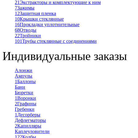
21
Экстракторы и комплектующие к ним
7
Зажимы
12
Защитная пленка
10
Крышки стеклянные
16
Прокладки уплотнительные
68
Отводы
22
Тройники
101
Трубы стеклянные с соединениями
Индивидуальные заказы
Алонжи
Ампулы
1
Баллоны
Бани
Бюретки
1
Воронки
2
Графины
Гребенки
1
Десорберы
Дефлегматоры
2
Капилляры
Каплеуловители
122
Колбы