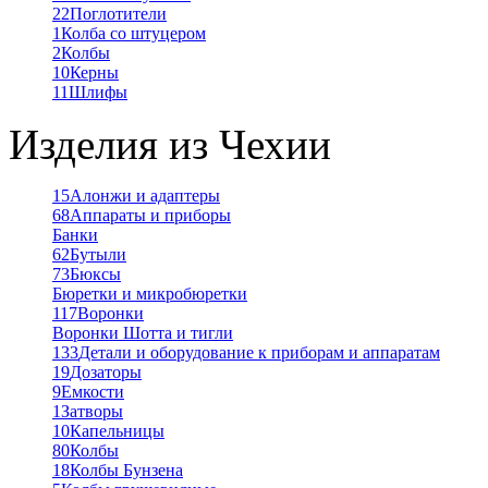
22
Поглотители
1
Колба со штуцером
2
Колбы
10
Керны
11
Шлифы
Изделия из Чехии
15
Алонжи и адаптеры
68
Аппараты и приборы
Банки
62
Бутыли
73
Бюксы
Бюретки и микробюретки
117
Воронки
Воронки Шотта и тигли
133
Детали и оборудование к приборам и аппаратам
19
Дозаторы
9
Емкости
1
Затворы
10
Капельницы
80
Колбы
18
Колбы Бунзена