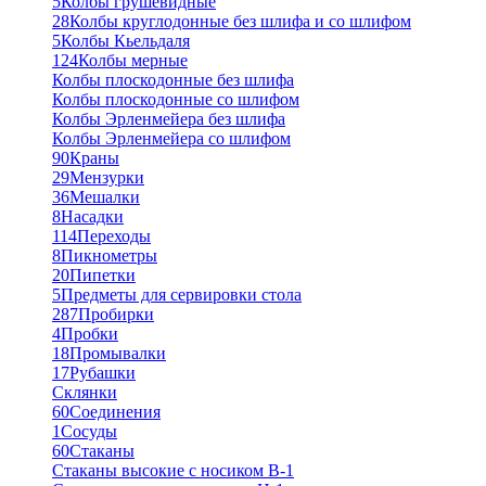
5
Колбы грушевидные
28
Колбы круглодонные без шлифа и со шлифом
5
Колбы Кьельдаля
124
Колбы мерные
Колбы плоскодонные без шлифа
Колбы плоскодонные со шлифом
Колбы Эрленмейера без шлифа
Колбы Эрленмейера со шлифом
90
Краны
29
Мензурки
36
Мешалки
8
Насадки
114
Переходы
8
Пикнометры
20
Пипетки
5
Предметы для сервировки стола
287
Пробирки
4
Пробки
18
Промывалки
17
Рубашки
Склянки
60
Соединения
1
Сосуды
60
Стаканы
Стаканы высокие с носиком В-1