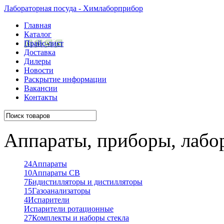
Лабораторная посуда - Химлаборприбор
Главная
Каталог
Прайс-лист
Доставка
Дилеры
Новости
Раскрытие информации
Вакансии
Контакты
Аппараты, приборы, лабо
24
Аппараты
10
Аппараты СВ
7
Бидистилляторы и дистилляторы
15
Газоанализаторы
4
Испарители
Испарители ротационные
27
Комплекты и наборы стекла