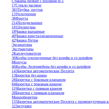
Стаканы низкие с носиком Н-1
17
Стекло часовое
383
Трубка, пруток
13
Уплотнения
38
Фритта
214
Холодильники
181
Цилиндры
18
Чашки выпарные
40
Чашки кристаллизационные
42
Чашки Петри
Эксикаторы
Экстракторы
2
Каплеуловители
36
Колбы плоскодонные без шлифа и со шлифом
8
Конусы
46
Колбы Эрленмейера без шлифа и со шлифом
143
Бюретки автоматические Пеллета
13
Бюретки без крана
28
Бюретки с боковым клапаном
84
Бюретки с боковым краном
119
Бюретки с прямым краном
28
Бюретки с прямым клапаном
Микробюретки
155
Бюретки автоматические Пеллета с промежуточным 
32
Заглушки