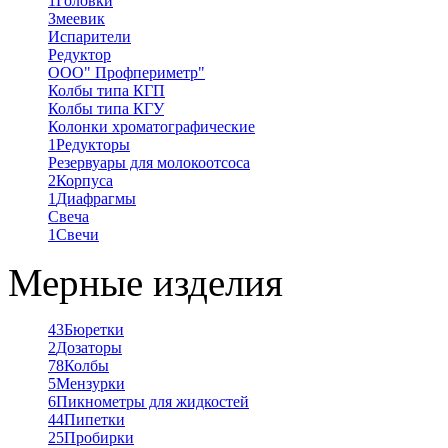
1
Головки
Змеевик
Испарители
Редуктор
ООО" Профпериметр"
Колбы типа КГП
Колбы типа КГУ
Колонки хроматографические
1
Редукторы
Резервуары для молокоотсоса
2
Корпуса
1
Диафрагмы
Свеча
1
Свечи
Мерные изделия
43
Бюретки
2
Дозаторы
78
Колбы
5
Мензурки
6
Пикнометры для жидкостей
44
Пипетки
25
Пробирки