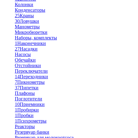
Колонки
Конденсаторы
25
Краны
30
Ловушки
Манометры
Микробюретки
Наборы, комплекты
1
Наконечники
27
Насадки
Насосы
Обечайки
Отстойники
Переключатели
14
Переходники
7
Пикнометры
37
Пипетки
Плафоны
Поглотители
10
Приемники
1
Пробирки
1
Пробки
1
Психрометры
Реакторы
Резервуар банки
Резервуар для молокоотсоса