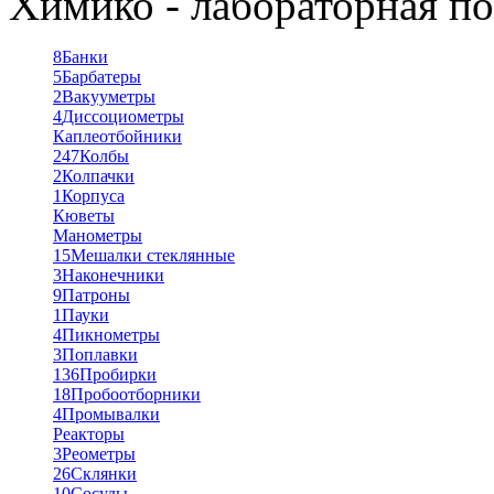
Химико - лабораторная по
8
Банки
5
Барбатеры
2
Вакууметры
4
Диссоциометры
Каплеотбойники
247
Колбы
2
Колпачки
1
Корпуса
Кюветы
Манометры
15
Мешалки стеклянные
3
Наконечники
9
Патроны
1
Пауки
4
Пикнометры
3
Поплавки
136
Пробирки
18
Пробоотборники
4
Промывалки
Реакторы
3
Реометры
26
Склянки
10
Сосуды