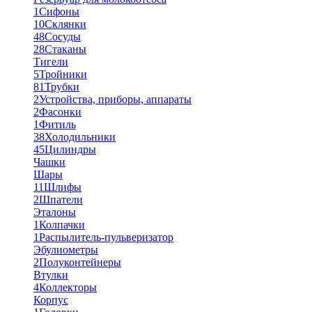
1
Сифоны
10
Склянки
48
Сосуды
28
Стаканы
Тигели
5
Тройники
81
Трубки
2
Устройства, приборы, аппараты
2
Фасонки
1
Фитиль
38
Холодильники
45
Цилиндры
Чашки
Шары
11
Шлифы
2
Шпатели
Эталоны
1
Колпачки
1
Распылитель-пульверизатор
Эбулиометры
2
Полуконтейнеры
Втулки
4
Коллекторы
Корпус