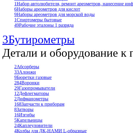
1
Набор автолюбителя, ремонт ареометров, нанесение ин
6
Наборы ареометров для кислот
9
Наборы ареометров для морской воды
1
Спиртомеры бытовые
49
Рабочие эталоны 1 разряда
3
Бутирометры
Детали и оборудование к 
2
Абсорберы
33
Алонжи
9
Бюретки газовые
284
Воронки
29
Газопромыватели
12
Дефлегматоры
2
Дифманометры
168
Запчасти к приборам
8
Затворы
16
Изгибы
5
Капельницы
24
Каплеуловители
4
Колбы для ДК-НАМИ L-образные