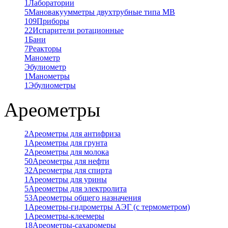
1
Лаборатории
5
Мановакуумметры двухтрубные типа МВ
109
Приборы
22
Испарители ротационные
1
Бани
7
Реакторы
Манометр
Эбулиометр
1
Манометры
1
Эбулиометры
Ареометры
2
Ареометры для антифриза
1
Ареометры для грунта
2
Ареометры для молока
50
Ареометры для нефти
32
Ареометры для спирта
1
Ареометры для урины
5
Ареометры для электролита
53
Ареометры общего назначения
1
Ареометры-гидрометры АЭГ (с термометром)
1
Ареометры-клеемеры
18
Ареометры-сахаромеры