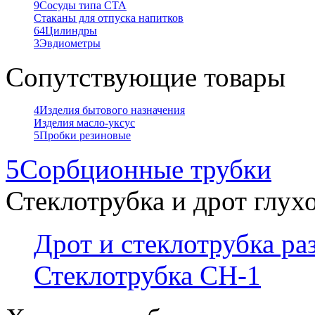
9
Сосуды типа СТА
Стаканы для отпуска напитков
64
Цилиндры
3
Эвдиометры
Сопутствующие товары
4
Изделия бытового назначения
Изделия масло-уксус
5
Пробки резиновые
5
Сорбционные трубки
Стеклотрубка и дрот глух
Дрот и стеклотрубка р
Стеклотрубка СН-1