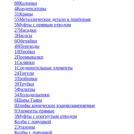
88
Колонки
4
Конденсаторы
31
Краны
55
Металлические детали к приборам
5
Муфты с прямым отводом
27
Насадки
3
Насосы
6
Обечайки
49
Переходы
10
Пробки
2
Промывалки
1
Склянки
1
Соединительные элементы
24
Тигели
3
Тройники
39
Трубки
5
Фильтры
34
Холодильники
6
Шары Гаяра
Шлифы конические взаимозаменяемые
9
Элементы прямые
3
Муфты с изогнутым отводом
Колба с ловушкой
2
Эталоны
Колбы с ловушкой