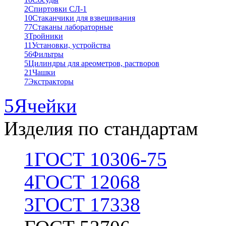
2
Спиртовки СЛ-1
10
Стаканчики для взвешивания
77
Стаканы лабораторные
3
Тройники
11
Установки, устройства
56
Фильтры
5
Цилиндры для ареометров, растворов
21
Чашки
7
Экстракторы
5
Ячейки
Изделия по стандартам
1
ГОСТ 10306-75
4
ГОСТ 12068
3
ГОСТ 17338