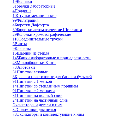
19
Колпаки
3
Горелки лабораторные
4
Поддоны
10
Ступки механические
99
Фильтрация
4
Бюретки Дафферта
30
Бюретки автоматические Шиллинга
29
Колонки хромотографические
110
Соединительные трубки
3
Винты
9
Клапаны
16
Шарики из стекла
145
Банки лабораторные и принадлежности
48
Микробюретки Банга
73
Заготовки
31
Пипетки газовые
8
Крышки пластиковые для банок и бутылей
91
Пипетки с 1 меткой
14
Пипетки со стеклянным поршнем
91
Пипетки с 2 метками
81
Пипетки на полный слив
24
Пипетки на частичный слив
Эксикаторы и детали к ним
32
Соломинки для питья
73
Эксикаторы и комплектующие к ним