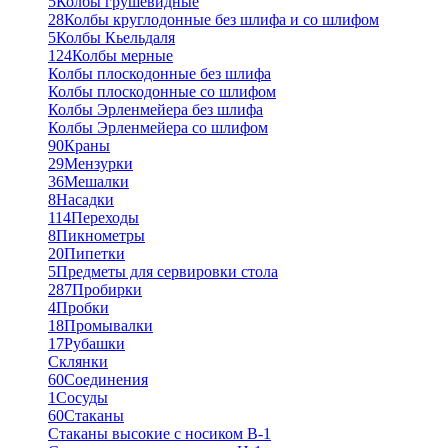
5
Колбы грушевидные
28
Колбы круглодонные без шлифа и со шлифом
5
Колбы Кьельдаля
124
Колбы мерные
Колбы плоскодонные без шлифа
Колбы плоскодонные со шлифом
Колбы Эрленмейера без шлифа
Колбы Эрленмейера со шлифом
90
Краны
29
Мензурки
36
Мешалки
8
Насадки
114
Переходы
8
Пикнометры
20
Пипетки
5
Предметы для сервировки стола
287
Пробирки
4
Пробки
18
Промывалки
17
Рубашки
Склянки
60
Соединения
1
Сосуды
60
Стаканы
Стаканы высокие с носиком В-1