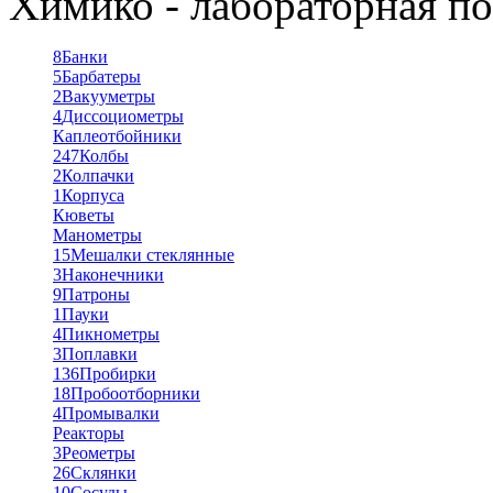
Химико - лабораторная по
8
Банки
5
Барбатеры
2
Вакууметры
4
Диссоциометры
Каплеотбойники
247
Колбы
2
Колпачки
1
Корпуса
Кюветы
Манометры
15
Мешалки стеклянные
3
Наконечники
9
Патроны
1
Пауки
4
Пикнометры
3
Поплавки
136
Пробирки
18
Пробоотборники
4
Промывалки
Реакторы
3
Реометры
26
Склянки
10
Сосуды