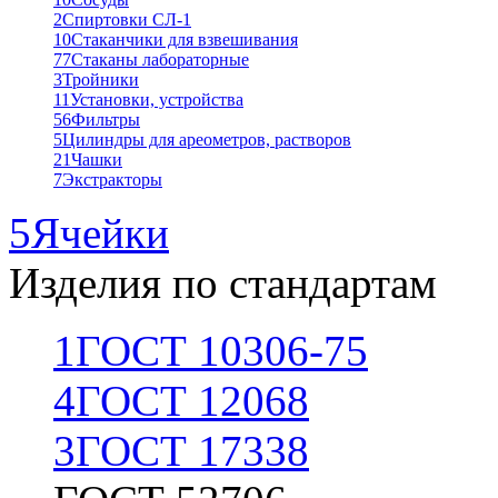
2
Спиртовки СЛ-1
10
Стаканчики для взвешивания
77
Стаканы лабораторные
3
Тройники
11
Установки, устройства
56
Фильтры
5
Цилиндры для ареометров, растворов
21
Чашки
7
Экстракторы
5
Ячейки
Изделия по стандартам
1
ГОСТ 10306-75
4
ГОСТ 12068
3
ГОСТ 17338