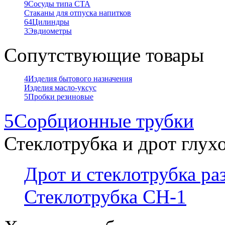
9
Сосуды типа СТА
Стаканы для отпуска напитков
64
Цилиндры
3
Эвдиометры
Сопутствующие товары
4
Изделия бытового назначения
Изделия масло-уксус
5
Пробки резиновые
5
Сорбционные трубки
Стеклотрубка и дрот глух
Дрот и стеклотрубка р
Стеклотрубка СН-1