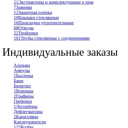
21
Экстракторы и комплектующие к ним
7
Зажимы
12
Защитная пленка
10
Крышки стеклянные
16
Прокладки уплотнительные
68
Отводы
22
Тройники
101
Трубы стеклянные с соединениями
Индивидуальные заказы
Алонжи
Ампулы
1
Баллоны
Бани
Бюретки
1
Воронки
2
Графины
Гребенки
1
Десорберы
Дефлегматоры
2
Капилляры
Каплеуловители
122
Колбы