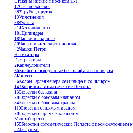
Стаканы низкие с носиком Н-1
17
Стекло часовое
383
Трубка, пруток
13
Уплотнения
38
Фритта
214
Холодильники
181
Цилиндры
18
Чашки выпарные
40
Чашки кристаллизационные
42
Чашки Петри
Эксикаторы
Экстракторы
2
Каплеуловители
36
Колбы плоскодонные без шлифа и со шлифом
8
Конусы
46
Колбы Эрленмейера без шлифа и со шлифом
143
Бюретки автоматические Пеллета
13
Бюретки без крана
28
Бюретки с боковым клапаном
84
Бюретки с боковым краном
119
Бюретки с прямым краном
28
Бюретки с прямым клапаном
Микробюретки
155
Бюретки автоматические Пеллета с промежуточным 
32
Заглушки