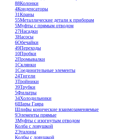
88
Колонки
4
Конденсаторы
31
Краны
55
Металлические детали к приборам
5
Муфты с прямым отводом
27
Насадки
3
Насосы
6
Обечайки
49
Переходы
10
Пробки
2
Промывалки
1
Склянки
1
Соединительные элементы
24
Тигели
3
Тройники
39
Трубки
5
Фильтры
34
Холодильники
6
Шары Гаяра
Шлифы конические взаимозаменяемые
9
Элементы прямые
3
Муфты с изогнутым отводом
Колба с ловушкой
2
Эталоны
Колбы с ловушкой