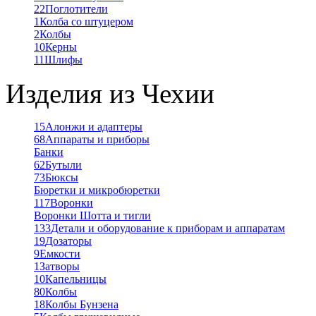
22
Поглотители
1
Колба со штуцером
2
Колбы
10
Керны
11
Шлифы
Изделия из Чехии
15
Алонжи и адаптеры
68
Аппараты и приборы
Банки
62
Бутыли
73
Бюксы
Бюретки и микробюретки
117
Воронки
Воронки Шотта и тигли
133
Детали и оборудование к приборам и аппаратам
19
Дозаторы
9
Емкости
1
Затворы
10
Капельницы
80
Колбы
18
Колбы Бунзена