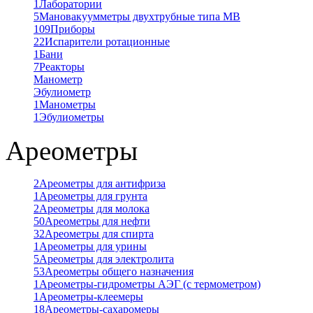
1
Лаборатории
5
Мановакуумметры двухтрубные типа МВ
109
Приборы
22
Испарители ротационные
1
Бани
7
Реакторы
Манометр
Эбулиометр
1
Манометры
1
Эбулиометры
Ареометры
2
Ареометры для антифриза
1
Ареометры для грунта
2
Ареометры для молока
50
Ареометры для нефти
32
Ареометры для спирта
1
Ареометры для урины
5
Ареометры для электролита
53
Ареометры общего назначения
1
Ареометры-гидрометры АЭГ (с термометром)
1
Ареометры-клеемеры
18
Ареометры-сахаромеры