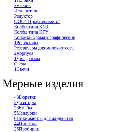
1
Головки
Змеевик
Испарители
Редуктор
ООО" Профпериметр"
Колбы типа КГП
Колбы типа КГУ
Колонки хроматографические
1
Редукторы
Резервуары для молокоотсоса
2
Корпуса
1
Диафрагмы
Свеча
1
Свечи
Мерные изделия
43
Бюретки
2
Дозаторы
78
Колбы
5
Мензурки
6
Пикнометры для жидкостей
44
Пипетки
25
Пробирки