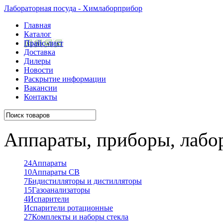
Лабораторная посуда - Химлаборприбор
Главная
Каталог
Прайс-лист
Доставка
Дилеры
Новости
Раскрытие информации
Вакансии
Контакты
Аппараты, приборы, лабо
24
Аппараты
10
Аппараты СВ
7
Бидистилляторы и дистилляторы
15
Газоанализаторы
4
Испарители
Испарители ротационные
27
Комплекты и наборы стекла