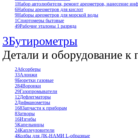
1
Набор автолюбителя, ремонт ареометров, нанесение ин
6
Наборы ареометров для кислот
9
Наборы ареометров для морской воды
1
Спиртомеры бытовые
49
Рабочие эталоны 1 разряда
3
Бутирометры
Детали и оборудование к 
2
Абсорберы
33
Алонжи
9
Бюретки газовые
284
Воронки
29
Газопромыватели
12
Дефлегматоры
2
Дифманометры
168
Запчасти к приборам
8
Затворы
16
Изгибы
5
Капельницы
24
Каплеуловители
4
Колбы для ДК-НАМИ L-образные