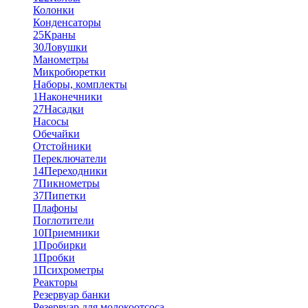
Колонки
Конденсаторы
25
Краны
30
Ловушки
Манометры
Микробюретки
Наборы, комплекты
1
Наконечники
27
Насадки
Насосы
Обечайки
Отстойники
Переключатели
14
Переходники
7
Пикнометры
37
Пипетки
Плафоны
Поглотители
10
Приемники
1
Пробирки
1
Пробки
1
Психрометры
Реакторы
Резервуар банки
Резервуар для молокоотсоса