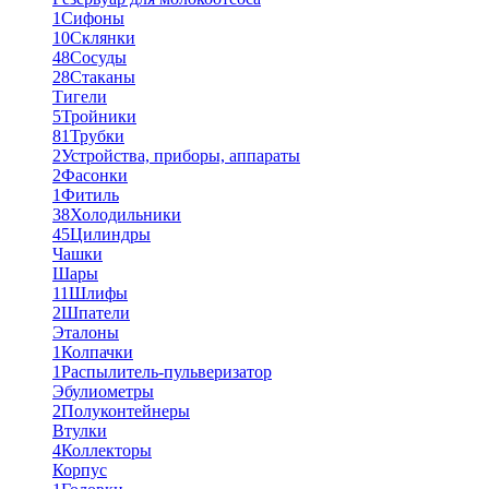
1
Сифоны
10
Склянки
48
Сосуды
28
Стаканы
Тигели
5
Тройники
81
Трубки
2
Устройства, приборы, аппараты
2
Фасонки
1
Фитиль
38
Холодильники
45
Цилиндры
Чашки
Шары
11
Шлифы
2
Шпатели
Эталоны
1
Колпачки
1
Распылитель-пульверизатор
Эбулиометры
2
Полуконтейнеры
Втулки
4
Коллекторы
Корпус