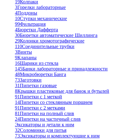
19
Колпаки
3
Горелки лабораторные
4
Поддоны
10
Ступки механические
99
Фильтрация
4
Бюретки Дафферта
30
Бюретки автоматические Шиллинга
29
Колонки хромотографические
110
Соединительные трубки
3
Винты
9
Клапаны
16
Шарики из стекла
145
Банки лабораторные и принадлежности
48
Микробюретки Банга
73
Заготовки
31
Пипетки газовые
8
Крышки пластиковые для банок и бутылей
91
Пипетки с 1 меткой
14
Пипетки со стеклянным поршнем
91
Пипетки с 2 метками
81
Пипетки на полный слив
24
Пипетки на частичный слив
Эксикаторы и детали к ним
32
Соломинки для питья
73
Эксикаторы и комплектующие к ним