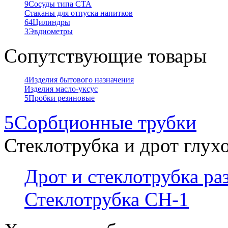
9
Сосуды типа СТА
Стаканы для отпуска напитков
64
Цилиндры
3
Эвдиометры
Сопутствующие товары
4
Изделия бытового назначения
Изделия масло-уксус
5
Пробки резиновые
5
Сорбционные трубки
Стеклотрубка и дрот глух
Дрот и стеклотрубка р
Стеклотрубка СН-1