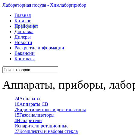
Лабораторная посуда - Химлаборприбор
Главная
Каталог
Прайс-лист
Доставка
Дилеры
Новости
Раскрытие информации
Вакансии
Контакты
Аппараты, приборы, лабо
24
Аппараты
10
Аппараты СВ
7
Бидистилляторы и дистилляторы
15
Газоанализаторы
4
Испарители
Испарители ротационные
27
Комплекты и наборы стекла