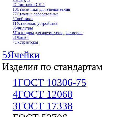
2
Спиртовки СЛ-1
10
Стаканчики для взвешивания
77
Стаканы лабораторные
3
Тройники
11
Установки, устройства
56
Фильтры
5
Цилиндры для ареометров, растворов
21
Чашки
7
Экстракторы
5
Ячейки
Изделия по стандартам
1
ГОСТ 10306-75
4
ГОСТ 12068
3
ГОСТ 17338