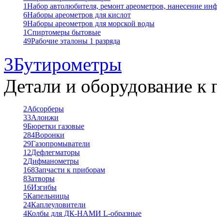
1
Набор автолюбителя, ремонт ареометров, нанесение ин
6
Наборы ареометров для кислот
9
Наборы ареометров для морской воды
1
Спиртомеры бытовые
49
Рабочие эталоны 1 разряда
3
Бутирометры
Детали и оборудование к 
2
Абсорберы
33
Алонжи
9
Бюретки газовые
284
Воронки
29
Газопромыватели
12
Дефлегматоры
2
Дифманометры
168
Запчасти к приборам
8
Затворы
16
Изгибы
5
Капельницы
24
Каплеуловители
4
Колбы для ДК-НАМИ L-образные