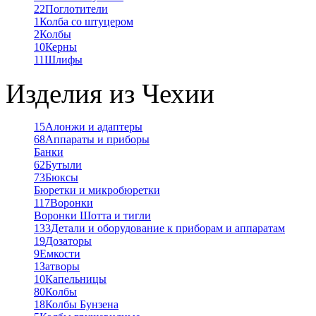
22
Поглотители
1
Колба со штуцером
2
Колбы
10
Керны
11
Шлифы
Изделия из Чехии
15
Алонжи и адаптеры
68
Аппараты и приборы
Банки
62
Бутыли
73
Бюксы
Бюретки и микробюретки
117
Воронки
Воронки Шотта и тигли
133
Детали и оборудование к приборам и аппаратам
19
Дозаторы
9
Емкости
1
Затворы
10
Капельницы
80
Колбы
18
Колбы Бунзена