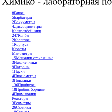
Химико - лабораторная по
8
Банки
5
Барбатеры
2
Вакууметры
4
Диссоциометры
Каплеотбойники
247
Колбы
2
Колпачки
1
Корпуса
Кюветы
Манометры
15
Мешалки стеклянные
3
Наконечники
9
Патроны
1
Пауки
4
Пикнометры
3
Поплавки
136
Пробирки
18
Пробоотборники
4
Промывалки
Реакторы
3
Реометры
26
Склянки
10
Сосуды