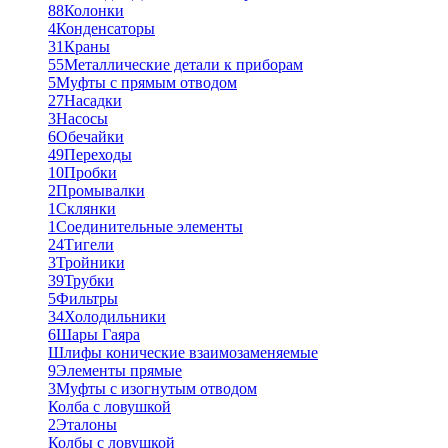
88
Колонки
4
Конденсаторы
31
Краны
55
Металлические детали к приборам
5
Муфты с прямым отводом
27
Насадки
3
Насосы
6
Обечайки
49
Переходы
10
Пробки
2
Промывалки
1
Склянки
1
Соединительные элементы
24
Тигели
3
Тройники
39
Трубки
5
Фильтры
34
Холодильники
6
Шары Гаяра
Шлифы конические взаимозаменяемые
9
Элементы прямые
3
Муфты с изогнутым отводом
Колба с ловушкой
2
Эталоны
Колбы с ловушкой