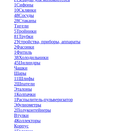
1
Сифоны
10
Склянки
48
Сосуды
28
Стаканы
Тигели
5
Тройники
81
Трубки
2
Устройства, приборы, аппараты
2
Фасонки
1
Фитиль
38
Холодильники
45
Цилиндры
Чашки
Шары
11
Шлифы
2
Шпатели
Эталоны
1
Колпачки
1
Распылитель-пульверизатор
Эбулиометры
2
Полуконтейнеры
Втулки
4
Коллекторы
Корпус