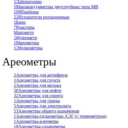
1
Лаборатории
5
Мановакуумметры двухтрубные типа МВ
109
Приборы
22
Испарители ротационные
1
Бани
7
Реакторы
Манометр
Эбулиометр
1
Манометры
1
Эбулиометры
Ареометры
2
Ареометры для антифриза
1
Ареометры для грунта
2
Ареометры для молока
50
Ареометры для нефти
32
Ареометры для спирта
1
Ареометры для урины
5
Ареометры для электролита
53
Ареометры общего назначения
1
Ареометры-гидрометры АЭГ (с термометром)
1
Ареометры-клеемеры
18
Ареометры-сахаромеры