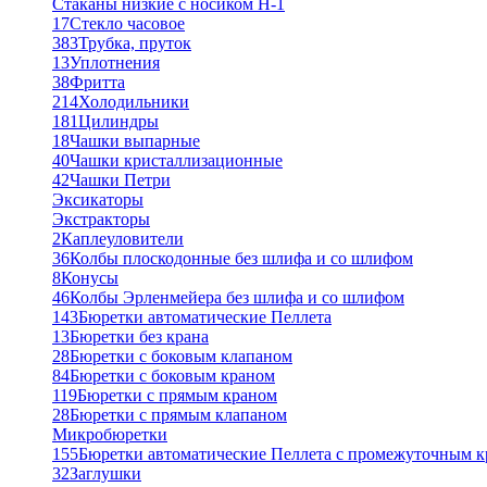
Стаканы низкие с носиком Н-1
17
Стекло часовое
383
Трубка, пруток
13
Уплотнения
38
Фритта
214
Холодильники
181
Цилиндры
18
Чашки выпарные
40
Чашки кристаллизационные
42
Чашки Петри
Эксикаторы
Экстракторы
2
Каплеуловители
36
Колбы плоскодонные без шлифа и со шлифом
8
Конусы
46
Колбы Эрленмейера без шлифа и со шлифом
143
Бюретки автоматические Пеллета
13
Бюретки без крана
28
Бюретки с боковым клапаном
84
Бюретки с боковым краном
119
Бюретки с прямым краном
28
Бюретки с прямым клапаном
Микробюретки
155
Бюретки автоматические Пеллета с промежуточным 
32
Заглушки