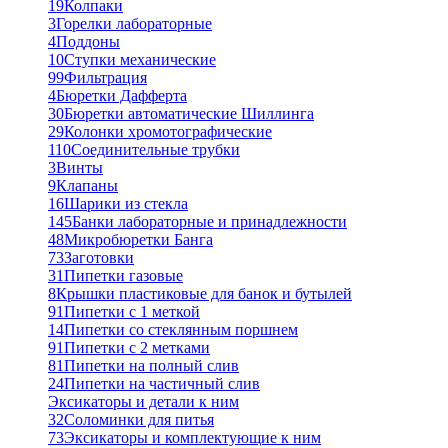
19
Колпаки
3
Горелки лабораторные
4
Поддоны
10
Ступки механические
99
Фильтрация
4
Бюретки Дафферта
30
Бюретки автоматические Шиллинга
29
Колонки хромотографические
110
Соединительные трубки
3
Винты
9
Клапаны
16
Шарики из стекла
145
Банки лабораторные и принадлежности
48
Микробюретки Банга
73
Заготовки
31
Пипетки газовые
8
Крышки пластиковые для банок и бутылей
91
Пипетки с 1 меткой
14
Пипетки со стеклянным поршнем
91
Пипетки с 2 метками
81
Пипетки на полный слив
24
Пипетки на частичный слив
Эксикаторы и детали к ним
32
Соломинки для питья
73
Эксикаторы и комплектующие к ним