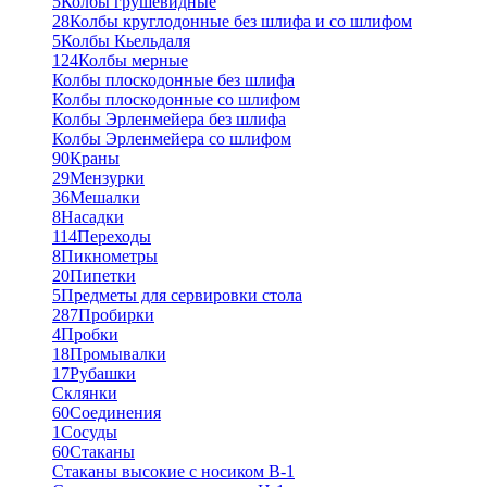
5
Колбы грушевидные
28
Колбы круглодонные без шлифа и со шлифом
5
Колбы Кьельдаля
124
Колбы мерные
Колбы плоскодонные без шлифа
Колбы плоскодонные со шлифом
Колбы Эрленмейера без шлифа
Колбы Эрленмейера со шлифом
90
Краны
29
Мензурки
36
Мешалки
8
Насадки
114
Переходы
8
Пикнометры
20
Пипетки
5
Предметы для сервировки стола
287
Пробирки
4
Пробки
18
Промывалки
17
Рубашки
Склянки
60
Соединения
1
Сосуды
60
Стаканы
Стаканы высокие с носиком В-1