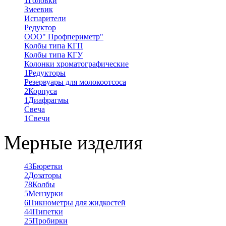
1
Головки
Змеевик
Испарители
Редуктор
ООО" Профпериметр"
Колбы типа КГП
Колбы типа КГУ
Колонки хроматографические
1
Редукторы
Резервуары для молокоотсоса
2
Корпуса
1
Диафрагмы
Свеча
1
Свечи
Мерные изделия
43
Бюретки
2
Дозаторы
78
Колбы
5
Мензурки
6
Пикнометры для жидкостей
44
Пипетки
25
Пробирки