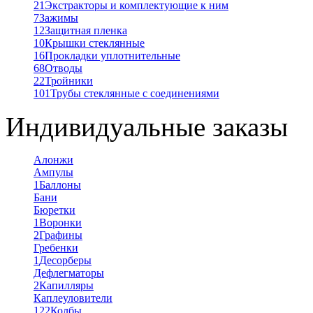
21
Экстракторы и комплектующие к ним
7
Зажимы
12
Защитная пленка
10
Крышки стеклянные
16
Прокладки уплотнительные
68
Отводы
22
Тройники
101
Трубы стеклянные с соединениями
Индивидуальные заказы
Алонжи
Ампулы
1
Баллоны
Бани
Бюретки
1
Воронки
2
Графины
Гребенки
1
Десорберы
Дефлегматоры
2
Капилляры
Каплеуловители
122
Колбы