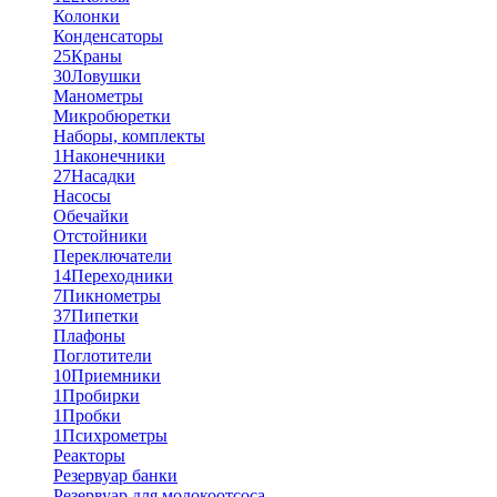
Колонки
Конденсаторы
25
Краны
30
Ловушки
Манометры
Микробюретки
Наборы, комплекты
1
Наконечники
27
Насадки
Насосы
Обечайки
Отстойники
Переключатели
14
Переходники
7
Пикнометры
37
Пипетки
Плафоны
Поглотители
10
Приемники
1
Пробирки
1
Пробки
1
Психрометры
Реакторы
Резервуар банки
Резервуар для молокоотсоса