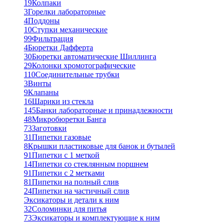
19
Колпаки
3
Горелки лабораторные
4
Поддоны
10
Ступки механические
99
Фильтрация
4
Бюретки Дафферта
30
Бюретки автоматические Шиллинга
29
Колонки хромотографические
110
Соединительные трубки
3
Винты
9
Клапаны
16
Шарики из стекла
145
Банки лабораторные и принадлежности
48
Микробюретки Банга
73
Заготовки
31
Пипетки газовые
8
Крышки пластиковые для банок и бутылей
91
Пипетки с 1 меткой
14
Пипетки со стеклянным поршнем
91
Пипетки с 2 метками
81
Пипетки на полный слив
24
Пипетки на частичный слив
Эксикаторы и детали к ним
32
Соломинки для питья
73
Эксикаторы и комплектующие к ним