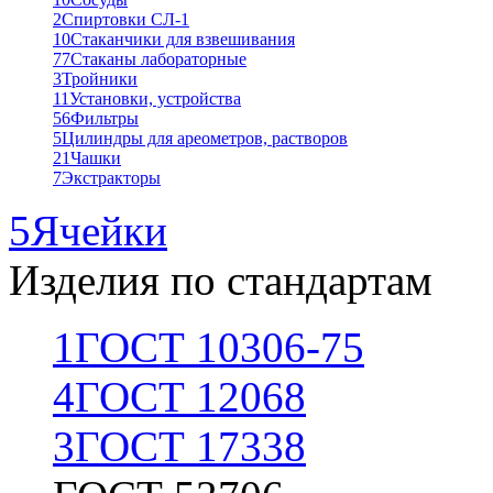
2
Спиртовки СЛ-1
10
Стаканчики для взвешивания
77
Стаканы лабораторные
3
Тройники
11
Установки, устройства
56
Фильтры
5
Цилиндры для ареометров, растворов
21
Чашки
7
Экстракторы
5
Ячейки
Изделия по стандартам
1
ГОСТ 10306-75
4
ГОСТ 12068
3
ГОСТ 17338