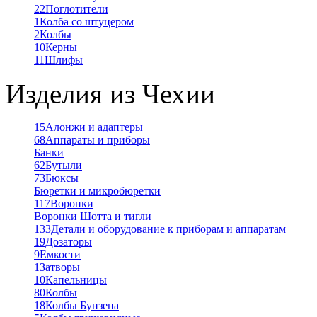
22
Поглотители
1
Колба со штуцером
2
Колбы
10
Керны
11
Шлифы
Изделия из Чехии
15
Алонжи и адаптеры
68
Аппараты и приборы
Банки
62
Бутыли
73
Бюксы
Бюретки и микробюретки
117
Воронки
Воронки Шотта и тигли
133
Детали и оборудование к приборам и аппаратам
19
Дозаторы
9
Емкости
1
Затворы
10
Капельницы
80
Колбы
18
Колбы Бунзена