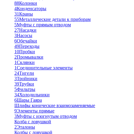
88
Колонки
4
Конденсаторы
31
Краны
55
Металлические детали к приборам
5
Муфты с прямым отводом
27
Насадки
3
Насосы
6
Обечайки
49
Переходы
10
Пробки
2
Промывалки
1
Склянки
1
Соединительные элементы
24
Тигели
3
Тройники
39
Трубки
5
Фильтры
34
Холодильники
6
Шары Гаяра
Шлифы конические взаимозаменяемые
9
Элементы прямые
3
Муфты с изогнутым отводом
Колба с ловушкой
2
Эталоны
Колбы с ловушкой