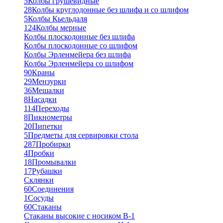
5
Колбы грушевидные
28
Колбы круглодонные без шлифа и со шлифом
5
Колбы Кьельдаля
124
Колбы мерные
Колбы плоскодонные без шлифа
Колбы плоскодонные со шлифом
Колбы Эрленмейера без шлифа
Колбы Эрленмейера со шлифом
90
Краны
29
Мензурки
36
Мешалки
8
Насадки
114
Переходы
8
Пикнометры
20
Пипетки
5
Предметы для сервировки стола
287
Пробирки
4
Пробки
18
Промывалки
17
Рубашки
Склянки
60
Соединения
1
Сосуды
60
Стаканы
Стаканы высокие с носиком В-1