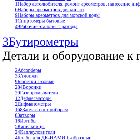
1
Набор автолюбителя, ремонт ареометров, нанесение ин
6
Наборы ареометров для кислот
9
Наборы ареометров для морской воды
1
Спиртомеры бытовые
49
Рабочие эталоны 1 разряда
3
Бутирометры
Детали и оборудование к 
2
Абсорберы
33
Алонжи
9
Бюретки газовые
284
Воронки
29
Газопромыватели
12
Дефлегматоры
2
Дифманометры
168
Запчасти к приборам
8
Затворы
16
Изгибы
5
Капельницы
24
Каплеуловители
4
Колбы для ДК-НАМИ L-образные