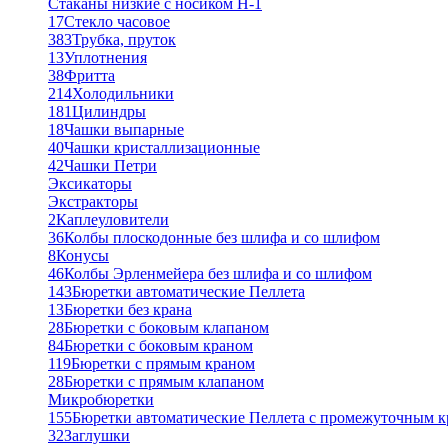
Стаканы низкие с носиком Н-1
17
Стекло часовое
383
Трубка, пруток
13
Уплотнения
38
Фритта
214
Холодильники
181
Цилиндры
18
Чашки выпарные
40
Чашки кристаллизационные
42
Чашки Петри
Эксикаторы
Экстракторы
2
Каплеуловители
36
Колбы плоскодонные без шлифа и со шлифом
8
Конусы
46
Колбы Эрленмейера без шлифа и со шлифом
143
Бюретки автоматические Пеллета
13
Бюретки без крана
28
Бюретки с боковым клапаном
84
Бюретки с боковым краном
119
Бюретки с прямым краном
28
Бюретки с прямым клапаном
Микробюретки
155
Бюретки автоматические Пеллета с промежуточным 
32
Заглушки