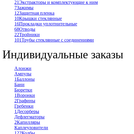
21
Экстракторы и комплектующие к ним
7
Зажимы
12
Защитная пленка
10
Крышки стеклянные
16
Прокладки уплотнительные
68
Отводы
22
Тройники
101
Трубы стеклянные с соединениями
Индивидуальные заказы
Алонжи
Ампулы
1
Баллоны
Бани
Бюретки
1
Воронки
2
Графины
Гребенки
1
Десорберы
Дефлегматоры
2
Капилляры
Каплеуловители
122
Колбы