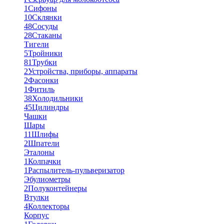
1
Сифоны
10
Склянки
48
Сосуды
28
Стаканы
Тигели
5
Тройники
81
Трубки
2
Устройства, приборы, аппараты
2
Фасонки
1
Фитиль
38
Холодильники
45
Цилиндры
Чашки
Шары
11
Шлифы
2
Шпатели
Эталоны
1
Колпачки
1
Распылитель-пульверизатор
Эбулиометры
2
Полуконтейнеры
Втулки
4
Коллекторы
Корпус