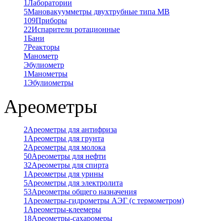
1
Лаборатории
5
Мановакуумметры двухтрубные типа МВ
109
Приборы
22
Испарители ротационные
1
Бани
7
Реакторы
Манометр
Эбулиометр
1
Манометры
1
Эбулиометры
Ареометры
2
Ареометры для антифриза
1
Ареометры для грунта
2
Ареометры для молока
50
Ареометры для нефти
32
Ареометры для спирта
1
Ареометры для урины
5
Ареометры для электролита
53
Ареометры общего назначения
1
Ареометры-гидрометры АЭГ (с термометром)
1
Ареометры-клеемеры
18
Ареометры-сахаромеры