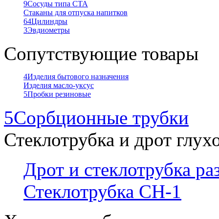
9
Сосуды типа СТА
Стаканы для отпуска напитков
64
Цилиндры
3
Эвдиометры
Сопутствующие товары
4
Изделия бытового назначения
Изделия масло-уксус
5
Пробки резиновые
5
Сорбционные трубки
Стеклотрубка и дрот глух
Дрот и стеклотрубка р
Стеклотрубка СН-1