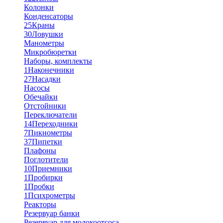
Колонки
Конденсаторы
25
Краны
30
Ловушки
Манометры
Микробюретки
Наборы, комплекты
1
Наконечники
27
Насадки
Насосы
Обечайки
Отстойники
Переключатели
14
Переходники
7
Пикнометры
37
Пипетки
Плафоны
Поглотители
10
Приемники
1
Пробирки
1
Пробки
1
Психрометры
Реакторы
Резервуар банки
Резервуар для молокоотсоса