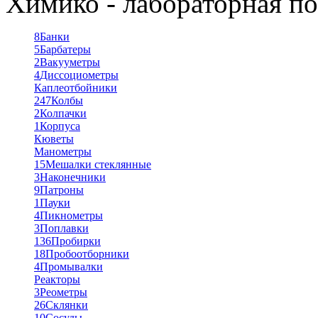
Химико - лабораторная по
8
Банки
5
Барбатеры
2
Вакууметры
4
Диссоциометры
Каплеотбойники
247
Колбы
2
Колпачки
1
Корпуса
Кюветы
Манометры
15
Мешалки стеклянные
3
Наконечники
9
Патроны
1
Пауки
4
Пикнометры
3
Поплавки
136
Пробирки
18
Пробоотборники
4
Промывалки
Реакторы
3
Реометры
26
Склянки
10
Сосуды