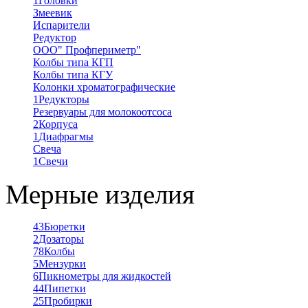
1
Головки
Змеевик
Испарители
Редуктор
ООО" Профпериметр"
Колбы типа КГП
Колбы типа КГУ
Колонки хроматографические
1
Редукторы
Резервуары для молокоотсоса
2
Корпуса
1
Диафрагмы
Свеча
1
Свечи
Мерные изделия
43
Бюретки
2
Дозаторы
78
Колбы
5
Мензурки
6
Пикнометры для жидкостей
44
Пипетки
25
Пробирки