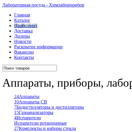
Лабораторная посуда - Химлаборприбор
Главная
Каталог
Прайс-лист
Доставка
Дилеры
Новости
Раскрытие информации
Вакансии
Контакты
Аппараты, приборы, лабо
24
Аппараты
10
Аппараты СВ
7
Бидистилляторы и дистилляторы
15
Газоанализаторы
4
Испарители
Испарители ротационные
27
Комплекты и наборы стекла