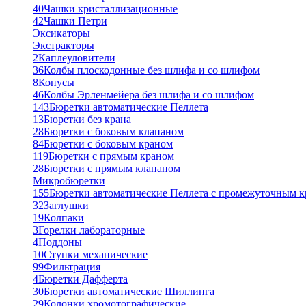
40
Чашки кристаллизационные
42
Чашки Петри
Эксикаторы
Экстракторы
2
Каплеуловители
36
Колбы плоскодонные без шлифа и со шлифом
8
Конусы
46
Колбы Эрленмейера без шлифа и со шлифом
143
Бюретки автоматические Пеллета
13
Бюретки без крана
28
Бюретки с боковым клапаном
84
Бюретки с боковым краном
119
Бюретки с прямым краном
28
Бюретки с прямым клапаном
Микробюретки
155
Бюретки автоматические Пеллета с промежуточным 
32
Заглушки
19
Колпаки
3
Горелки лабораторные
4
Поддоны
10
Ступки механические
99
Фильтрация
4
Бюретки Дафферта
30
Бюретки автоматические Шиллинга
29
Колонки хромотографические