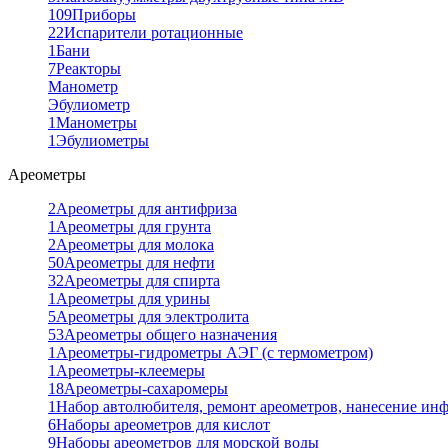
109
Приборы
22
Испарители ротационные
1
Бани
7
Реакторы
Манометр
Эбулиометр
1
Манометры
1
Эбулиометры
Ареометры
2
Ареометры для антифриза
1
Ареометры для грунта
2
Ареометры для молока
50
Ареометры для нефти
32
Ареометры для спирта
1
Ареометры для урины
5
Ареометры для электролита
53
Ареометры общего назначения
1
Ареометры-гидрометры АЭГ (с термометром)
1
Ареометры-клеемеры
18
Ареометры-сахаромеры
1
Набор автолюбителя, ремонт ареометров, нанесение ин
6
Наборы ареометров для кислот
9
Наборы ареометров для морской воды