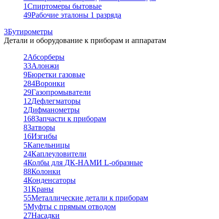
1
Спиртомеры бытовые
49
Рабочие эталоны 1 разряда
3
Бутирометры
Детали и оборудование к приборам и аппаратам
2
Абсорберы
33
Алонжи
9
Бюретки газовые
284
Воронки
29
Газопромыватели
12
Дефлегматоры
2
Дифманометры
168
Запчасти к приборам
8
Затворы
16
Изгибы
5
Капельницы
24
Каплеуловители
4
Колбы для ДК-НАМИ L-образные
88
Колонки
4
Конденсаторы
31
Краны
55
Металлические детали к приборам
5
Муфты с прямым отводом
27
Насадки