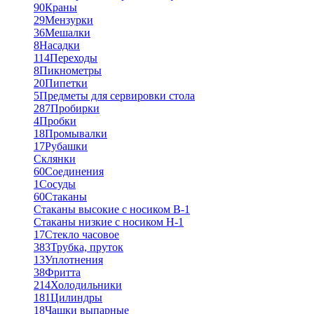
90
Краны
29
Мензурки
36
Мешалки
8
Насадки
114
Переходы
8
Пикнометры
20
Пипетки
5
Предметы для сервировки стола
287
Пробирки
4
Пробки
18
Промывалки
17
Рубашки
Склянки
60
Соединения
1
Сосуды
60
Стаканы
Стаканы высокие с носиком В-1
Стаканы низкие с носиком Н-1
17
Стекло часовое
383
Трубка, пруток
13
Уплотнения
38
Фритта
214
Холодильники
181
Цилиндры
18
Чашки выпарные