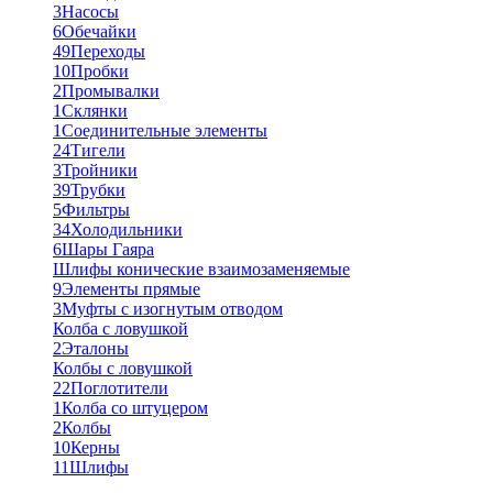
3
Насосы
6
Обечайки
49
Переходы
10
Пробки
2
Промывалки
1
Склянки
1
Соединительные элементы
24
Тигели
3
Тройники
39
Трубки
5
Фильтры
34
Холодильники
6
Шары Гаяра
Шлифы конические взаимозаменяемые
9
Элементы прямые
3
Муфты с изогнутым отводом
Колба с ловушкой
2
Эталоны
Колбы с ловушкой
22
Поглотители
1
Колба со штуцером
2
Колбы
10
Керны
11
Шлифы