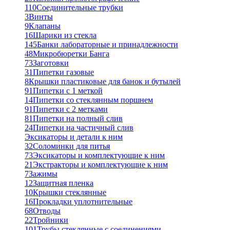
110
Соединительные трубки
3
Винты
9
Клапаны
16
Шарики из стекла
145
Банки лабораторные и принадлежности
48
Микробюретки Банга
73
Заготовки
31
Пипетки газовые
8
Крышки пластиковые для банок и бутылей
91
Пипетки с 1 меткой
14
Пипетки со стеклянным поршнем
91
Пипетки с 2 метками
81
Пипетки на полный слив
24
Пипетки на частичный слив
Эксикаторы и детали к ним
32
Соломинки для питья
73
Эксикаторы и комплектующие к ним
21
Экстракторы и комплектующие к ним
7
Зажимы
12
Защитная пленка
10
Крышки стеклянные
16
Прокладки уплотнительные
68
Отводы
22
Тройники
101
Трубы стеклянные с соединениями