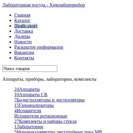
Лабораторная посуда - Химлаборприбор
Главная
Каталог
Прайс-лист
Доставка
Дилеры
Новости
Раскрытие информации
Вакансии
Контакты
Аппараты, приборы, лаборатории, комплекты
24
Аппараты
10
Аппараты СВ
7
Бидистилляторы и дистилляторы
15
Газоанализаторы
4
Испарители
Испарители ротационные
27
Комплекты и наборы стекла
1
Лаборатории
5
Мановакуумметры двухтрубные типа МВ