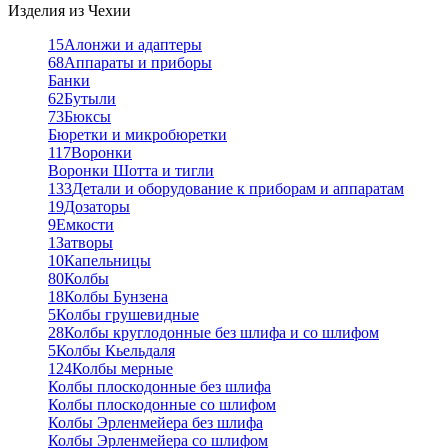
Изделия из Чехии
15
Алонжи и адаптеры
68
Аппараты и приборы
Банки
62
Бутыли
73
Бюксы
Бюретки и микробюретки
117
Воронки
Воронки Шотта и тигли
133
Детали и оборудование к приборам и аппаратам
19
Дозаторы
9
Емкости
1
Затворы
10
Капельницы
80
Колбы
18
Колбы Бунзена
5
Колбы грушевидные
28
Колбы круглодонные без шлифа и со шлифом
5
Колбы Кьельдаля
124
Колбы мерные
Колбы плоскодонные без шлифа
Колбы плоскодонные со шлифом
Колбы Эрленмейера без шлифа
Колбы Эрленмейера со шлифом