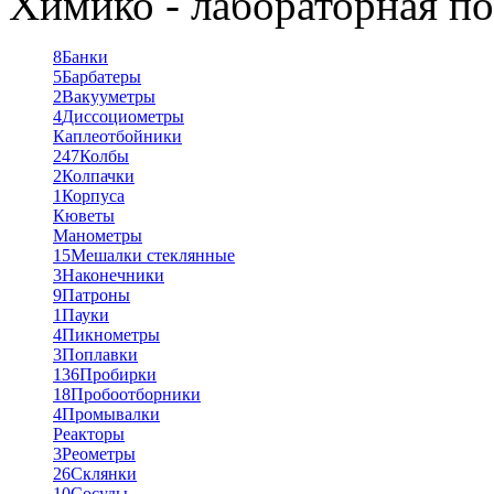
Химико - лабораторная по
8
Банки
5
Барбатеры
2
Вакууметры
4
Диссоциометры
Каплеотбойники
247
Колбы
2
Колпачки
1
Корпуса
Кюветы
Манометры
15
Мешалки стеклянные
3
Наконечники
9
Патроны
1
Пауки
4
Пикнометры
3
Поплавки
136
Пробирки
18
Пробоотборники
4
Промывалки
Реакторы
3
Реометры
26
Склянки
10
Сосуды