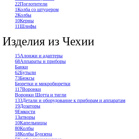
22
Поглотители
1
Колба со штуцером
2
Колбы
10
Керны
11
Шлифы
Изделия из Чехии
15
Алонжи и адаптеры
68
Аппараты и приборы
Банки
62
Бутыли
73
Бюксы
Бюретки и микробюретки
117
Воронки
Воронки Шотта и тигли
133
Детали и оборудование к приборам и аппаратам
19
Дозаторы
9
Емкости
1
Затворы
10
Капельницы
80
Колбы
18
Колбы Бунзена