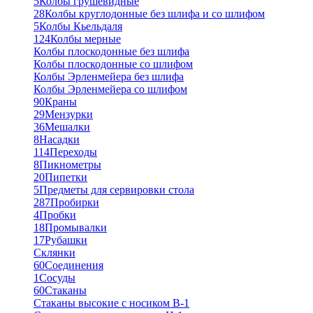
5
Колбы грушевидные
28
Колбы круглодонные без шлифа и со шлифом
5
Колбы Кьельдаля
124
Колбы мерные
Колбы плоскодонные без шлифа
Колбы плоскодонные со шлифом
Колбы Эрленмейера без шлифа
Колбы Эрленмейера со шлифом
90
Краны
29
Мензурки
36
Мешалки
8
Насадки
114
Переходы
8
Пикнометры
20
Пипетки
5
Предметы для сервировки стола
287
Пробирки
4
Пробки
18
Промывалки
17
Рубашки
Склянки
60
Соединения
1
Сосуды
60
Стаканы
Стаканы высокие с носиком В-1