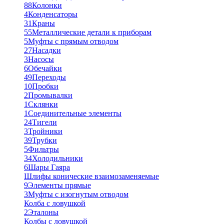
88
Колонки
4
Конденсаторы
31
Краны
55
Металлические детали к приборам
5
Муфты с прямым отводом
27
Насадки
3
Насосы
6
Обечайки
49
Переходы
10
Пробки
2
Промывалки
1
Склянки
1
Соединительные элементы
24
Тигели
3
Тройники
39
Трубки
5
Фильтры
34
Холодильники
6
Шары Гаяра
Шлифы конические взаимозаменяемые
9
Элементы прямые
3
Муфты с изогнутым отводом
Колба с ловушкой
2
Эталоны
Колбы с ловушкой