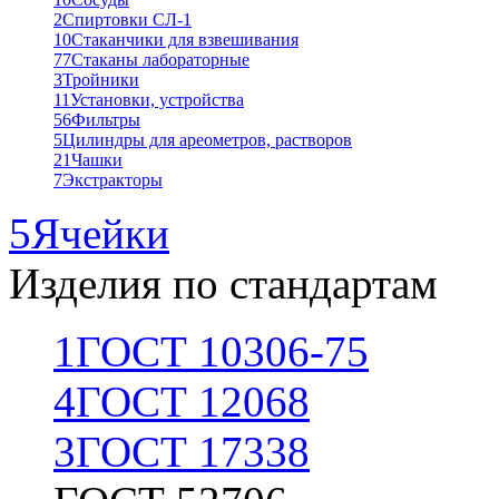
2
Спиртовки СЛ-1
10
Стаканчики для взвешивания
77
Стаканы лабораторные
3
Тройники
11
Установки, устройства
56
Фильтры
5
Цилиндры для ареометров, растворов
21
Чашки
7
Экстракторы
5
Ячейки
Изделия по стандартам
1
ГОСТ 10306-75
4
ГОСТ 12068
3
ГОСТ 17338