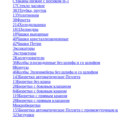
Стаканы низкие с носиком Н-1
17
Стекло часовое
383
Трубка, пруток
13
Уплотнения
38
Фритта
214
Холодильники
181
Цилиндры
18
Чашки выпарные
40
Чашки кристаллизационные
42
Чашки Петри
Эксикаторы
Экстракторы
2
Каплеуловители
36
Колбы плоскодонные без шлифа и со шлифом
8
Конусы
46
Колбы Эрленмейера без шлифа и со шлифом
143
Бюретки автоматические Пеллета
13
Бюретки без крана
28
Бюретки с боковым клапаном
84
Бюретки с боковым краном
119
Бюретки с прямым краном
28
Бюретки с прямым клапаном
Микробюретки
155
Бюретки автоматические Пеллета с промежуточным 
32
Заглушки