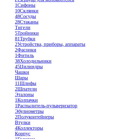
1
Сифоны
10
Склянки
48
Сосуды
28
Стаканы
Тигели
5
Тройники
81
Трубки
2
Устройства, приборы, аппараты
2
Фасонки
1
Фитиль
38
Холодильники
45
Цилиндры
Чашки
Шары
11
Шлифы
2
Шпатели
Эталоны
1
Колпачки
1
Распылитель-пульверизатор
Эбулиометры
2
Полуконтейнеры
Втулки
4
Коллекторы
Корпус