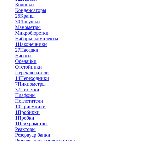
Колонки
Конденсаторы
25
Краны
30
Ловушки
Манометры
Микробюретки
Наборы, комплекты
1
Наконечники
27
Насадки
Насосы
Обечайки
Отстойники
Переключатели
14
Переходники
7
Пикнометры
37
Пипетки
Плафоны
Поглотители
10
Приемники
1
Пробирки
1
Пробки
1
Психрометры
Реакторы
Резервуар банки
Резервуар для молокоотсоса