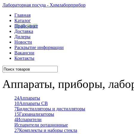
Лабораторная посуда - Химлаборприбор
Главная
Каталог
Прайс-лист
Доставка
Дилеры
Новости
Раскрытие информации
Вакансии
Контакты
Аппараты, приборы, лабо
24
Аппараты
10
Аппараты СВ
7
Бидистилляторы и дистилляторы
15
Газоанализаторы
4
Испарители
Испарители ротационные
27
Комплекты и наборы стекла