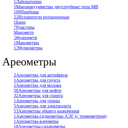
1
Лаборатории
5
Мановакуумметры двухтрубные типа МВ
109
Приборы
22
Испарители ротационные
1
Бани
7
Реакторы
Манометр
Эбулиометр
1
Манометры
1
Эбулиометры
Ареометры
2
Ареометры для антифриза
1
Ареометры для грунта
2
Ареометры для молока
50
Ареометры для нефти
32
Ареометры для спирта
1
Ареометры для урины
5
Ареометры для электролита
53
Ареометры общего назначения
1
Ареометры-гидрометры АЭГ (с термометром)
1
Ареометры-клеемеры
18
Ареометры-сахаромеры