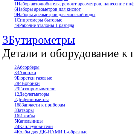
1
Набор автолюбителя, ремонт ареометров, нанесение ин
6
Наборы ареометров для кислот
9
Наборы ареометров для морской воды
1
Спиртомеры бытовые
49
Рабочие эталоны 1 разряда
3
Бутирометры
Детали и оборудование к 
2
Абсорберы
33
Алонжи
9
Бюретки газовые
284
Воронки
29
Газопромыватели
12
Дефлегматоры
2
Дифманометры
168
Запчасти к приборам
8
Затворы
16
Изгибы
5
Капельницы
24
Каплеуловители
4
Колбы для ДК-НАМИ L-образные