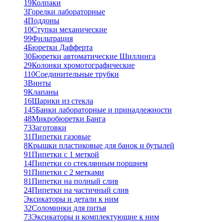
19
Колпаки
3
Горелки лабораторные
4
Поддоны
10
Ступки механические
99
Фильтрация
4
Бюретки Дафферта
30
Бюретки автоматические Шиллинга
29
Колонки хромотографические
110
Соединительные трубки
3
Винты
9
Клапаны
16
Шарики из стекла
145
Банки лабораторные и принадлежности
48
Микробюретки Банга
73
Заготовки
31
Пипетки газовые
8
Крышки пластиковые для банок и бутылей
91
Пипетки с 1 меткой
14
Пипетки со стеклянным поршнем
91
Пипетки с 2 метками
81
Пипетки на полный слив
24
Пипетки на частичный слив
Эксикаторы и детали к ним
32
Соломинки для питья
73
Эксикаторы и комплектующие к ним