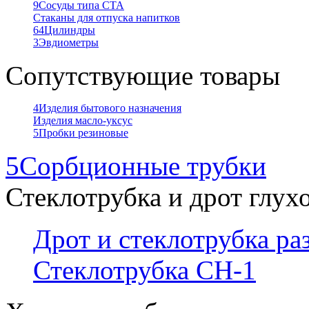
9
Сосуды типа СТА
Стаканы для отпуска напитков
64
Цилиндры
3
Эвдиометры
Сопутствующие товары
4
Изделия бытового назначения
Изделия масло-уксус
5
Пробки резиновые
5
Сорбционные трубки
Стеклотрубка и дрот глух
Дрот и стеклотрубка р
Стеклотрубка СН-1