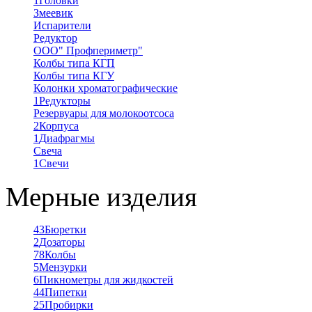
1
Головки
Змеевик
Испарители
Редуктор
ООО" Профпериметр"
Колбы типа КГП
Колбы типа КГУ
Колонки хроматографические
1
Редукторы
Резервуары для молокоотсоса
2
Корпуса
1
Диафрагмы
Свеча
1
Свечи
Мерные изделия
43
Бюретки
2
Дозаторы
78
Колбы
5
Мензурки
6
Пикнометры для жидкостей
44
Пипетки
25
Пробирки