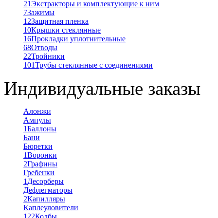
21
Экстракторы и комплектующие к ним
7
Зажимы
12
Защитная пленка
10
Крышки стеклянные
16
Прокладки уплотнительные
68
Отводы
22
Тройники
101
Трубы стеклянные с соединениями
Индивидуальные заказы
Алонжи
Ампулы
1
Баллоны
Бани
Бюретки
1
Воронки
2
Графины
Гребенки
1
Десорберы
Дефлегматоры
2
Капилляры
Каплеуловители
122
Колбы