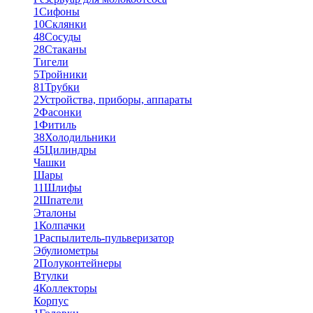
1
Сифоны
10
Склянки
48
Сосуды
28
Стаканы
Тигели
5
Тройники
81
Трубки
2
Устройства, приборы, аппараты
2
Фасонки
1
Фитиль
38
Холодильники
45
Цилиндры
Чашки
Шары
11
Шлифы
2
Шпатели
Эталоны
1
Колпачки
1
Распылитель-пульверизатор
Эбулиометры
2
Полуконтейнеры
Втулки
4
Коллекторы
Корпус