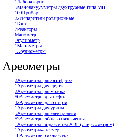
1
Лаборатории
5
Мановакуумметры двухтрубные типа МВ
109
Приборы
22
Испарители ротационные
1
Бани
7
Реакторы
Манометр
Эбулиометр
1
Манометры
1
Эбулиометры
Ареометры
2
Ареометры для антифриза
1
Ареометры для грунта
2
Ареометры для молока
50
Ареометры для нефти
32
Ареометры для спирта
1
Ареометры для урины
5
Ареометры для электролита
53
Ареометры общего назначения
1
Ареометры-гидрометры АЭГ (с термометром)
1
Ареометры-клеемеры
18
Ареометры-сахаромеры