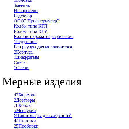
1
Головки
Змеевик
Испарители
Редуктор
ООО" Профпериметр"
Колбы типа КГП
Колбы типа КГУ
Колонки хроматографические
1
Редукторы
Резервуары для молокоотсоса
2
Корпуса
1
Диафрагмы
Свеча
1
Свечи
Мерные изделия
43
Бюретки
2
Дозаторы
78
Колбы
5
Мензурки
6
Пикнометры для жидкостей
44
Пипетки
25
Пробирки