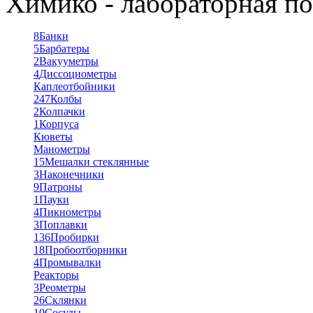
Химико - лабораторная по
8
Банки
5
Барбатеры
2
Вакууметры
4
Диссоциометры
Каплеотбойники
247
Колбы
2
Колпачки
1
Корпуса
Кюветы
Манометры
15
Мешалки стеклянные
3
Наконечники
9
Патроны
1
Пауки
4
Пикнометры
3
Поплавки
136
Пробирки
18
Пробоотборники
4
Промывалки
Реакторы
3
Реометры
26
Склянки
10
Сосуды