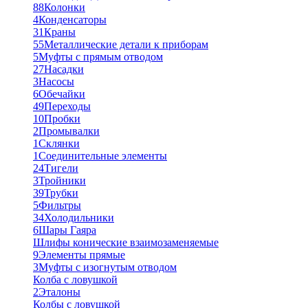
88
Колонки
4
Конденсаторы
31
Краны
55
Металлические детали к приборам
5
Муфты с прямым отводом
27
Насадки
3
Насосы
6
Обечайки
49
Переходы
10
Пробки
2
Промывалки
1
Склянки
1
Соединительные элементы
24
Тигели
3
Тройники
39
Трубки
5
Фильтры
34
Холодильники
6
Шары Гаяра
Шлифы конические взаимозаменяемые
9
Элементы прямые
3
Муфты с изогнутым отводом
Колба с ловушкой
2
Эталоны
Колбы с ловушкой