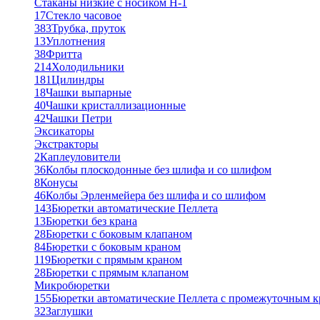
Стаканы низкие с носиком Н-1
17
Стекло часовое
383
Трубка, пруток
13
Уплотнения
38
Фритта
214
Холодильники
181
Цилиндры
18
Чашки выпарные
40
Чашки кристаллизационные
42
Чашки Петри
Эксикаторы
Экстракторы
2
Каплеуловители
36
Колбы плоскодонные без шлифа и со шлифом
8
Конусы
46
Колбы Эрленмейера без шлифа и со шлифом
143
Бюретки автоматические Пеллета
13
Бюретки без крана
28
Бюретки с боковым клапаном
84
Бюретки с боковым краном
119
Бюретки с прямым краном
28
Бюретки с прямым клапаном
Микробюретки
155
Бюретки автоматические Пеллета с промежуточным 
32
Заглушки