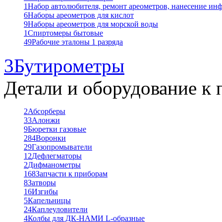
1
Набор автолюбителя, ремонт ареометров, нанесение ин
6
Наборы ареометров для кислот
9
Наборы ареометров для морской воды
1
Спиртомеры бытовые
49
Рабочие эталоны 1 разряда
3
Бутирометры
Детали и оборудование к 
2
Абсорберы
33
Алонжи
9
Бюретки газовые
284
Воронки
29
Газопромыватели
12
Дефлегматоры
2
Дифманометры
168
Запчасти к приборам
8
Затворы
16
Изгибы
5
Капельницы
24
Каплеуловители
4
Колбы для ДК-НАМИ L-образные