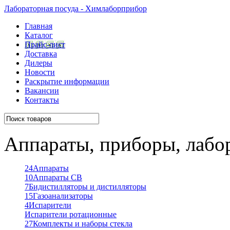
Лабораторная посуда - Химлаборприбор
Главная
Каталог
Прайс-лист
Доставка
Дилеры
Новости
Раскрытие информации
Вакансии
Контакты
Аппараты, приборы, лабо
24
Аппараты
10
Аппараты СВ
7
Бидистилляторы и дистилляторы
15
Газоанализаторы
4
Испарители
Испарители ротационные
27
Комплекты и наборы стекла