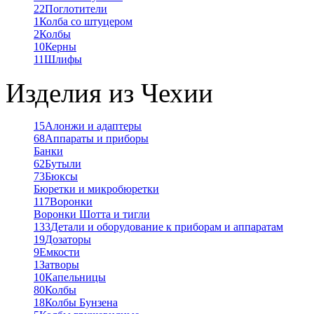
22
Поглотители
1
Колба со штуцером
2
Колбы
10
Керны
11
Шлифы
Изделия из Чехии
15
Алонжи и адаптеры
68
Аппараты и приборы
Банки
62
Бутыли
73
Бюксы
Бюретки и микробюретки
117
Воронки
Воронки Шотта и тигли
133
Детали и оборудование к приборам и аппаратам
19
Дозаторы
9
Емкости
1
Затворы
10
Капельницы
80
Колбы
18
Колбы Бунзена