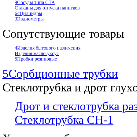
9
Сосуды типа СТА
Стаканы для отпуска напитков
64
Цилиндры
3
Эвдиометры
Сопутствующие товары
4
Изделия бытового назначения
Изделия масло-уксус
5
Пробки резиновые
5
Сорбционные трубки
Стеклотрубка и дрот глух
Дрот и стеклотрубка р
Стеклотрубка СН-1