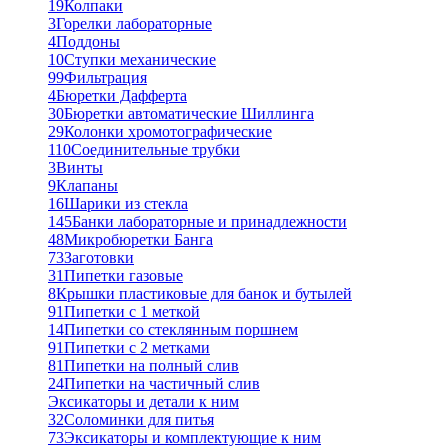
19
Колпаки
3
Горелки лабораторные
4
Поддоны
10
Ступки механические
99
Фильтрация
4
Бюретки Дафферта
30
Бюретки автоматические Шиллинга
29
Колонки хромотографические
110
Соединительные трубки
3
Винты
9
Клапаны
16
Шарики из стекла
145
Банки лабораторные и принадлежности
48
Микробюретки Банга
73
Заготовки
31
Пипетки газовые
8
Крышки пластиковые для банок и бутылей
91
Пипетки с 1 меткой
14
Пипетки со стеклянным поршнем
91
Пипетки с 2 метками
81
Пипетки на полный слив
24
Пипетки на частичный слив
Эксикаторы и детали к ним
32
Соломинки для питья
73
Эксикаторы и комплектующие к ним