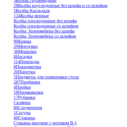
5
Колбы грушевидные
28
Колбы круглодонные без шлифа и со шлифом
5
Колбы Кьельдаля
124
Колбы мерные
Колбы плоскодонные без шлифа
Колбы плоскодонные со шлифом
Колбы Эрленмейера без шлифа
Колбы Эрленмейера со шлифом
90
Краны
29
Мензурки
36
Мешалки
8
Насадки
114
Переходы
8
Пикнометры
20
Пипетки
5
Предметы для сервировки стола
287
Пробирки
4
Пробки
18
Промывалки
17
Рубашки
Склянки
60
Соединения
1
Сосуды
60
Стаканы
Стаканы высокие с носиком В-1