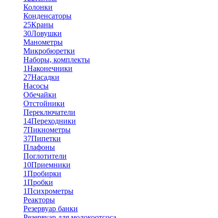
Колонки
Конденсаторы
25
Краны
30
Ловушки
Манометры
Микробюретки
Наборы, комплекты
1
Наконечники
27
Насадки
Насосы
Обечайки
Отстойники
Переключатели
14
Переходники
7
Пикнометры
37
Пипетки
Плафоны
Поглотители
10
Приемники
1
Пробирки
1
Пробки
1
Психрометры
Реакторы
Резервуар банки
Резервуар для молокоотсоса