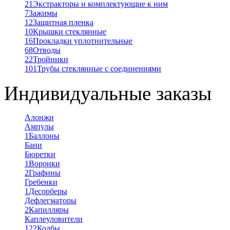
21
Экстракторы и комплектующие к ним
7
Зажимы
12
Защитная пленка
10
Крышки стеклянные
16
Прокладки уплотнительные
68
Отводы
22
Тройники
101
Трубы стеклянные с соединениями
Индивидуальные заказы
Алонжи
Ампулы
1
Баллоны
Бани
Бюретки
1
Воронки
2
Графины
Гребенки
1
Десорберы
Дефлегматоры
2
Капилляры
Каплеуловители
122
Колбы