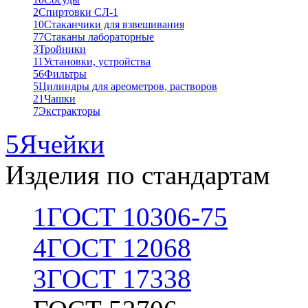
2
Спиртовки СЛ-1
10
Стаканчики для взвешивания
77
Стаканы лабораторные
3
Тройники
11
Установки, устройства
56
Фильтры
5
Цилиндры для ареометров, растворов
21
Чашки
7
Экстракторы
5
Ячейки
Изделия по стандартам
1
ГОСТ 10306-75
4
ГОСТ 12068
3
ГОСТ 17338