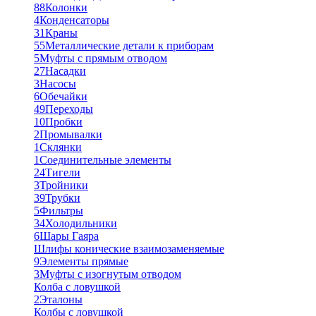
88
Колонки
4
Конденсаторы
31
Краны
55
Металлические детали к приборам
5
Муфты с прямым отводом
27
Насадки
3
Насосы
6
Обечайки
49
Переходы
10
Пробки
2
Промывалки
1
Склянки
1
Соединительные элементы
24
Тигели
3
Тройники
39
Трубки
5
Фильтры
34
Холодильники
6
Шары Гаяра
Шлифы конические взаимозаменяемые
9
Элементы прямые
3
Муфты с изогнутым отводом
Колба с ловушкой
2
Эталоны
Колбы с ловушкой