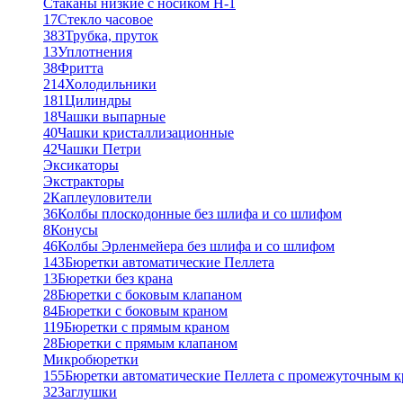
Стаканы низкие с носиком Н-1
17
Стекло часовое
383
Трубка, пруток
13
Уплотнения
38
Фритта
214
Холодильники
181
Цилиндры
18
Чашки выпарные
40
Чашки кристаллизационные
42
Чашки Петри
Эксикаторы
Экстракторы
2
Каплеуловители
36
Колбы плоскодонные без шлифа и со шлифом
8
Конусы
46
Колбы Эрленмейера без шлифа и со шлифом
143
Бюретки автоматические Пеллета
13
Бюретки без крана
28
Бюретки с боковым клапаном
84
Бюретки с боковым краном
119
Бюретки с прямым краном
28
Бюретки с прямым клапаном
Микробюретки
155
Бюретки автоматические Пеллета с промежуточным 
32
Заглушки