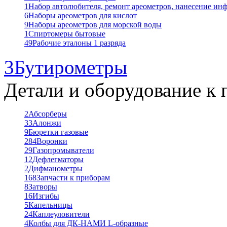
1
Набор автолюбителя, ремонт ареометров, нанесение ин
6
Наборы ареометров для кислот
9
Наборы ареометров для морской воды
1
Спиртомеры бытовые
49
Рабочие эталоны 1 разряда
3
Бутирометры
Детали и оборудование к 
2
Абсорберы
33
Алонжи
9
Бюретки газовые
284
Воронки
29
Газопромыватели
12
Дефлегматоры
2
Дифманометры
168
Запчасти к приборам
8
Затворы
16
Изгибы
5
Капельницы
24
Каплеуловители
4
Колбы для ДК-НАМИ L-образные