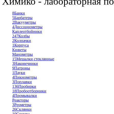
Химико - лабораторная по
8
Банки
5
Барбатеры
2
Вакууметры
4
Диссоциометры
Каплеотбойники
247
Колбы
2
Колпачки
1
Корпуса
Кюветы
Манометры
15
Мешалки стеклянные
3
Наконечники
9
Патроны
1
Пауки
4
Пикнометры
3
Поплавки
136
Пробирки
18
Пробоотборники
4
Промывалки
Реакторы
3
Реометры
26
Склянки
10
Сосуды