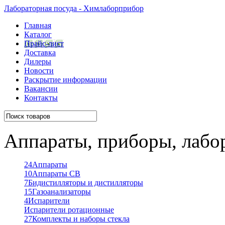
Лабораторная посуда - Химлаборприбор
Главная
Каталог
Прайс-лист
Доставка
Дилеры
Новости
Раскрытие информации
Вакансии
Контакты
Аппараты, приборы, лабо
24
Аппараты
10
Аппараты СВ
7
Бидистилляторы и дистилляторы
15
Газоанализаторы
4
Испарители
Испарители ротационные
27
Комплекты и наборы стекла