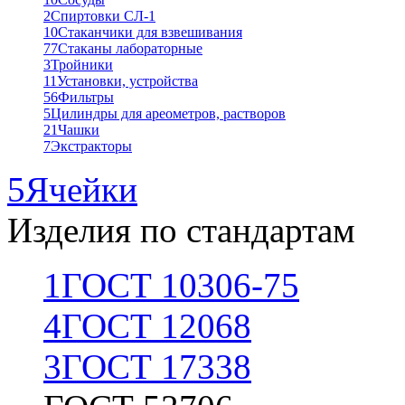
2
Спиртовки СЛ-1
10
Стаканчики для взвешивания
77
Стаканы лабораторные
3
Тройники
11
Установки, устройства
56
Фильтры
5
Цилиндры для ареометров, растворов
21
Чашки
7
Экстракторы
5
Ячейки
Изделия по стандартам
1
ГОСТ 10306-75
4
ГОСТ 12068
3
ГОСТ 17338