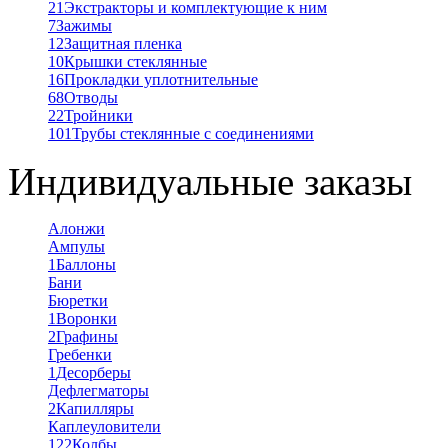
21
Экстракторы и комплектующие к ним
7
Зажимы
12
Защитная пленка
10
Крышки стеклянные
16
Прокладки уплотнительные
68
Отводы
22
Тройники
101
Трубы стеклянные с соединениями
Индивидуальные заказы
Алонжи
Ампулы
1
Баллоны
Бани
Бюретки
1
Воронки
2
Графины
Гребенки
1
Десорберы
Дефлегматоры
2
Капилляры
Каплеуловители
122
Колбы