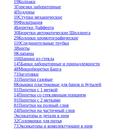
19
Колпаки
3
Горелки лабораторные
4
Поддоны
10
Ступки механические
99
Фильтрация
4
Бюретки Дафферта
30
Бюретки автоматические Шиллинга
29
Колонки хромотографические
110
Соединительные трубки
3
Винты
9
Клапаны
16
Шарики из стекла
145
Банки лабораторные и принадлежности
48
Микробюретки Банга
73
Заготовки
31
Пипетки газовые
8
Крышки пластиковые для банок и бутылей
91
Пипетки с 1 меткой
14
Пипетки со стеклянным поршнем
91
Пипетки с 2 метками
81
Пипетки на полный слив
24
Пипетки на частичный слив
Эксикаторы и детали к ним
32
Соломинки для питья
73
Эксикаторы и комплектующие к ним