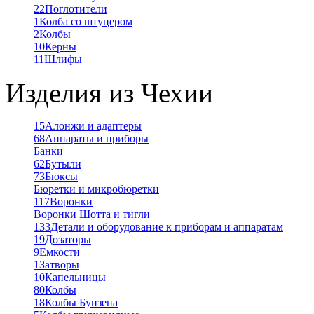
22
Поглотители
1
Колба со штуцером
2
Колбы
10
Керны
11
Шлифы
Изделия из Чехии
15
Алонжи и адаптеры
68
Аппараты и приборы
Банки
62
Бутыли
73
Бюксы
Бюретки и микробюретки
117
Воронки
Воронки Шотта и тигли
133
Детали и оборудование к приборам и аппаратам
19
Дозаторы
9
Емкости
1
Затворы
10
Капельницы
80
Колбы
18
Колбы Бунзена