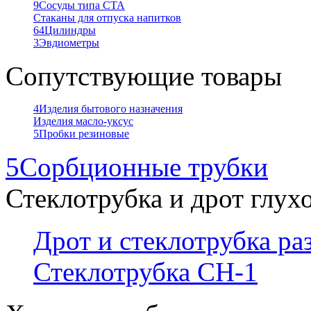
9
Сосуды типа СТА
Стаканы для отпуска напитков
64
Цилиндры
3
Эвдиометры
Сопутствующие товары
4
Изделия бытового назначения
Изделия масло-уксус
5
Пробки резиновые
5
Сорбционные трубки
Стеклотрубка и дрот глух
Дрот и стеклотрубка р
Стеклотрубка СН-1