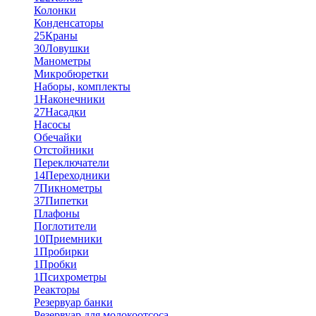
Колонки
Конденсаторы
25
Краны
30
Ловушки
Манометры
Микробюретки
Наборы, комплекты
1
Наконечники
27
Насадки
Насосы
Обечайки
Отстойники
Переключатели
14
Переходники
7
Пикнометры
37
Пипетки
Плафоны
Поглотители
10
Приемники
1
Пробирки
1
Пробки
1
Психрометры
Реакторы
Резервуар банки
Резервуар для молокоотсоса