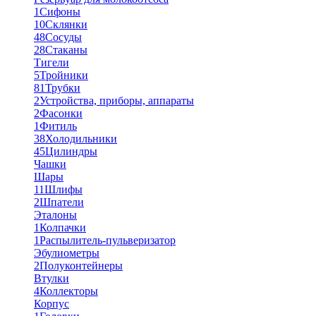
1
Сифоны
10
Склянки
48
Сосуды
28
Стаканы
Тигели
5
Тройники
81
Трубки
2
Устройства, приборы, аппараты
2
Фасонки
1
Фитиль
38
Холодильники
45
Цилиндры
Чашки
Шары
11
Шлифы
2
Шпатели
Эталоны
1
Колпачки
1
Распылитель-пульверизатор
Эбулиометры
2
Полуконтейнеры
Втулки
4
Коллекторы
Корпус