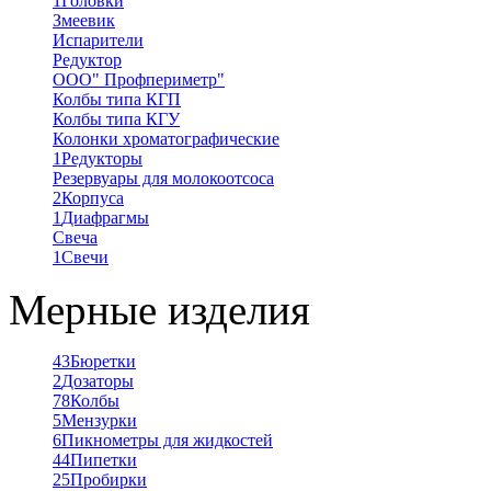
1
Головки
Змеевик
Испарители
Редуктор
ООО" Профпериметр"
Колбы типа КГП
Колбы типа КГУ
Колонки хроматографические
1
Редукторы
Резервуары для молокоотсоса
2
Корпуса
1
Диафрагмы
Свеча
1
Свечи
Мерные изделия
43
Бюретки
2
Дозаторы
78
Колбы
5
Мензурки
6
Пикнометры для жидкостей
44
Пипетки
25
Пробирки