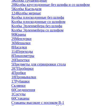
5
Колбы грушевидные
28
Колбы круглодонные без шлифа и со шлифом
5
Колбы Кьельдаля
124
Колбы мерные
Колбы плоскодонные без шлифа
Колбы плоскодонные со шлифом
Колбы Эрленмейера без шлифа
Колбы Эрленмейера со шлифом
90
Краны
29
Мензурки
36
Мешалки
8
Насадки
114
Переходы
8
Пикнометры
20
Пипетки
5
Предметы для сервировки стола
287
Пробирки
4
Пробки
18
Промывалки
17
Рубашки
Склянки
60
Соединения
1
Сосуды
60
Стаканы
Стаканы высокие с носиком В-1