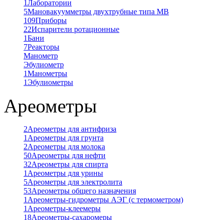
1
Лаборатории
5
Мановакуумметры двухтрубные типа МВ
109
Приборы
22
Испарители ротационные
1
Бани
7
Реакторы
Манометр
Эбулиометр
1
Манометры
1
Эбулиометры
Ареометры
2
Ареометры для антифриза
1
Ареометры для грунта
2
Ареометры для молока
50
Ареометры для нефти
32
Ареометры для спирта
1
Ареометры для урины
5
Ареометры для электролита
53
Ареометры общего назначения
1
Ареометры-гидрометры АЭГ (с термометром)
1
Ареометры-клеемеры
18
Ареометры-сахаромеры