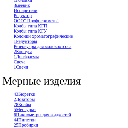
1
Головки
Змеевик
Испарители
Редуктор
ООО" Профпериметр"
Колбы типа КГП
Колбы типа КГУ
Колонки хроматографические
1
Редукторы
Резервуары для молокоотсоса
2
Корпуса
1
Диафрагмы
Свеча
1
Свечи
Мерные изделия
43
Бюретки
2
Дозаторы
78
Колбы
5
Мензурки
6
Пикнометры для жидкостей
44
Пипетки
25
Пробирки