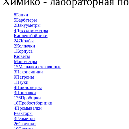
Химико - лабораторная по
8
Банки
5
Барбатеры
2
Вакууметры
4
Диссоциометры
Каплеотбойники
247
Колбы
2
Колпачки
1
Корпуса
Кюветы
Манометры
15
Мешалки стеклянные
3
Наконечники
9
Патроны
1
Пауки
4
Пикнометры
3
Поплавки
136
Пробирки
18
Пробоотборники
4
Промывалки
Реакторы
3
Реометры
26
Склянки
10
Сосуды