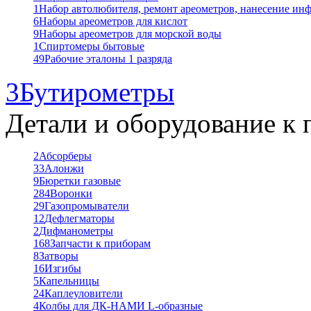
1
Набор автолюбителя, ремонт ареометров, нанесение ин
6
Наборы ареометров для кислот
9
Наборы ареометров для морской воды
1
Спиртомеры бытовые
49
Рабочие эталоны 1 разряда
3
Бутирометры
Детали и оборудование к 
2
Абсорберы
33
Алонжи
9
Бюретки газовые
284
Воронки
29
Газопромыватели
12
Дефлегматоры
2
Дифманометры
168
Запчасти к приборам
8
Затворы
16
Изгибы
5
Капельницы
24
Каплеуловители
4
Колбы для ДК-НАМИ L-образные