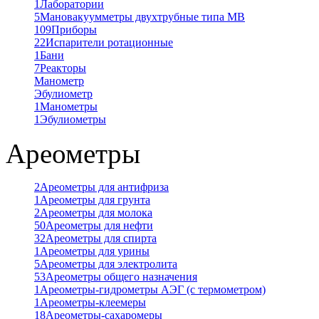
1
Лаборатории
5
Мановакуумметры двухтрубные типа МВ
109
Приборы
22
Испарители ротационные
1
Бани
7
Реакторы
Манометр
Эбулиометр
1
Манометры
1
Эбулиометры
Ареометры
2
Ареометры для антифриза
1
Ареометры для грунта
2
Ареометры для молока
50
Ареометры для нефти
32
Ареометры для спирта
1
Ареометры для урины
5
Ареометры для электролита
53
Ареометры общего назначения
1
Ареометры-гидрометры АЭГ (с термометром)
1
Ареометры-клеемеры
18
Ареометры-сахаромеры