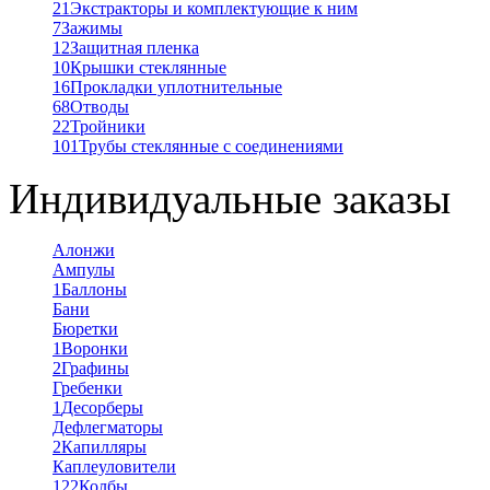
21
Экстракторы и комплектующие к ним
7
Зажимы
12
Защитная пленка
10
Крышки стеклянные
16
Прокладки уплотнительные
68
Отводы
22
Тройники
101
Трубы стеклянные с соединениями
Индивидуальные заказы
Алонжи
Ампулы
1
Баллоны
Бани
Бюретки
1
Воронки
2
Графины
Гребенки
1
Десорберы
Дефлегматоры
2
Капилляры
Каплеуловители
122
Колбы