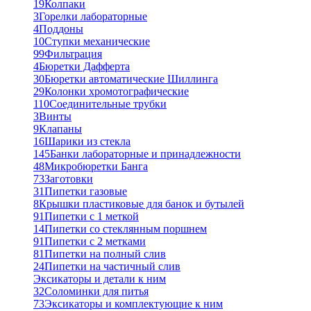
19
Колпаки
3
Горелки лабораторные
4
Поддоны
10
Ступки механические
99
Фильтрация
4
Бюретки Дафферта
30
Бюретки автоматические Шиллинга
29
Колонки хромотографические
110
Соединительные трубки
3
Винты
9
Клапаны
16
Шарики из стекла
145
Банки лабораторные и принадлежности
48
Микробюретки Банга
73
Заготовки
31
Пипетки газовые
8
Крышки пластиковые для банок и бутылей
91
Пипетки с 1 меткой
14
Пипетки со стеклянным поршнем
91
Пипетки с 2 метками
81
Пипетки на полный слив
24
Пипетки на частичный слив
Эксикаторы и детали к ним
32
Соломинки для питья
73
Эксикаторы и комплектующие к ним