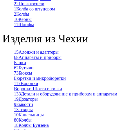
22
Поглотители
1
Колба со штуцером
2
Колбы
10
Керны
11
Шлифы
Изделия из Чехии
15
Алонжи и адаптеры
68
Аппараты и приборы
Банки
62
Бутыли
73
Бюксы
Бюретки и микробюретки
117
Воронки
Воронки Шотта и тигли
133
Детали и оборудование к приборам и аппаратам
19
Дозаторы
9
Емкости
1
Затворы
10
Капельницы
80
Колбы
18
Колбы Бунзена