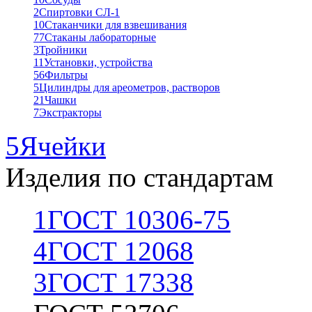
2
Спиртовки СЛ-1
10
Стаканчики для взвешивания
77
Стаканы лабораторные
3
Тройники
11
Установки, устройства
56
Фильтры
5
Цилиндры для ареометров, растворов
21
Чашки
7
Экстракторы
5
Ячейки
Изделия по стандартам
1
ГОСТ 10306-75
4
ГОСТ 12068
3
ГОСТ 17338