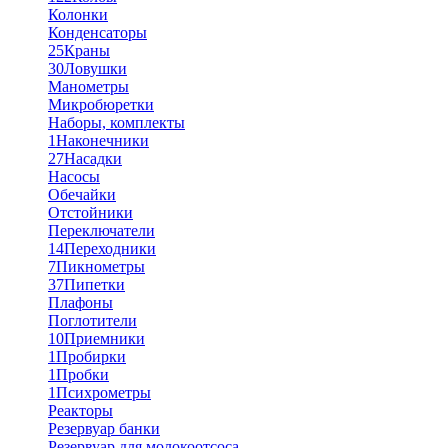
Колонки
Конденсаторы
25
Краны
30
Ловушки
Манометры
Микробюретки
Наборы, комплекты
1
Наконечники
27
Насадки
Насосы
Обечайки
Отстойники
Переключатели
14
Переходники
7
Пикнометры
37
Пипетки
Плафоны
Поглотители
10
Приемники
1
Пробирки
1
Пробки
1
Психрометры
Реакторы
Резервуар банки
Резервуар для молокоотсоса