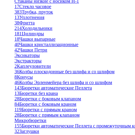
Стаканы низкие с носиком Н-1
17
Стекло часовое
383
Трубка, пруток
13
Уплотнения
38
Фритта
214
Холодильники
181
Цилиндры
18
Чашки выпарные
40
Чашки кристаллизационные
42
Чашки Петри
Эксикаторы
Экстракторы
2
Каплеуловители
36
Колбы плоскодонные без шлифа и со шлифом
8
Конусы
46
Колбы Эрленмейера без шлифа и со шлифом
143
Бюретки автоматические Пеллета
13
Бюретки без крана
28
Бюретки с боковым клапаном
84
Бюретки с боковым краном
119
Бюретки с прямым краном
28
Бюретки с прямым клапаном
Микробюретки
155
Бюретки автоматические Пеллета с промежуточным 
32
Заглушки