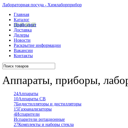
Лабораторная посуда - Химлаборприбор
Главная
Каталог
Прайс-лист
Доставка
Дилеры
Новости
Раскрытие информации
Вакансии
Контакты
Аппараты, приборы, лабо
24
Аппараты
10
Аппараты СВ
7
Бидистилляторы и дистилляторы
15
Газоанализаторы
4
Испарители
Испарители ротационные
27
Комплекты и наборы стекла