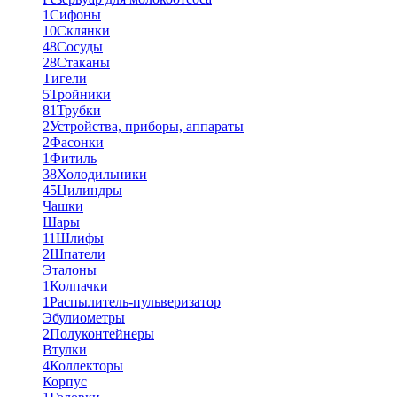
1
Сифоны
10
Склянки
48
Сосуды
28
Стаканы
Тигели
5
Тройники
81
Трубки
2
Устройства, приборы, аппараты
2
Фасонки
1
Фитиль
38
Холодильники
45
Цилиндры
Чашки
Шары
11
Шлифы
2
Шпатели
Эталоны
1
Колпачки
1
Распылитель-пульверизатор
Эбулиометры
2
Полуконтейнеры
Втулки
4
Коллекторы
Корпус