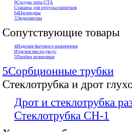
9
Сосуды типа СТА
Стаканы для отпуска напитков
64
Цилиндры
3
Эвдиометры
Сопутствующие товары
4
Изделия бытового назначения
Изделия масло-уксус
5
Пробки резиновые
5
Сорбционные трубки
Стеклотрубка и дрот глух
Дрот и стеклотрубка р
Стеклотрубка СН-1