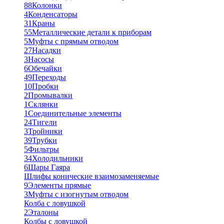
88
Колонки
4
Конденсаторы
31
Краны
55
Металлические детали к приборам
5
Муфты с прямым отводом
27
Насадки
3
Насосы
6
Обечайки
49
Переходы
10
Пробки
2
Промывалки
1
Склянки
1
Соединительные элементы
24
Тигели
3
Тройники
39
Трубки
5
Фильтры
34
Холодильники
6
Шары Гаяра
Шлифы конические взаимозаменяемые
9
Элементы прямые
3
Муфты с изогнутым отводом
Колба с ловушкой
2
Эталоны
Колбы с ловушкой