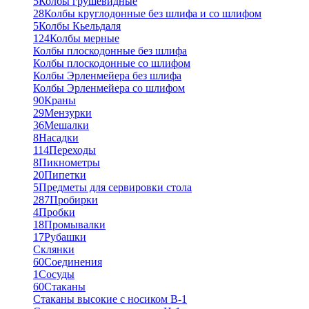
5
Колбы грушевидные
28
Колбы круглодонные без шлифа и со шлифом
5
Колбы Кьельдаля
124
Колбы мерные
Колбы плоскодонные без шлифа
Колбы плоскодонные со шлифом
Колбы Эрленмейера без шлифа
Колбы Эрленмейера со шлифом
90
Краны
29
Мензурки
36
Мешалки
8
Насадки
114
Переходы
8
Пикнометры
20
Пипетки
5
Предметы для сервировки стола
287
Пробирки
4
Пробки
18
Промывалки
17
Рубашки
Склянки
60
Соединения
1
Сосуды
60
Стаканы
Стаканы высокие с носиком В-1