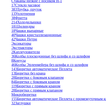
Стаканы низкие с носиком Н-1
17
Стекло часовое
383
Трубка, пруток
13
Уплотнения
38
Фритта
214
Холодильники
181
Цилиндры
18
Чашки выпарные
40
Чашки кристаллизационные
42
Чашки Петри
Эксикаторы
Экстракторы
2
Каплеуловители
36
Колбы плоскодонные без шлифа и со шлифом
8
Конусы
46
Колбы Эрленмейера без шлифа и со шлифом
143
Бюретки автоматические Пеллета
13
Бюретки без крана
28
Бюретки с боковым клапаном
84
Бюретки с боковым краном
119
Бюретки с прямым краном
28
Бюретки с прямым клапаном
Микробюретки
155
Бюретки автоматические Пеллета с промежуточным 
32
Заглушки