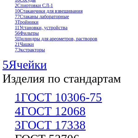
2
Спиртовки СЛ-1
10
Стаканчики для взвешивания
77
Стаканы лабораторные
3
Тройники
11
Установки, устройства
56
Фильтры
5
Цилиндры для ареометров, растворов
21
Чашки
7
Экстракторы
5
Ячейки
Изделия по стандартам
1
ГОСТ 10306-75
4
ГОСТ 12068
3
ГОСТ 17338