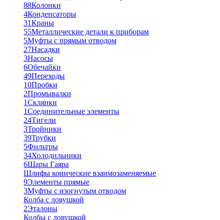
88
Колонки
4
Конденсаторы
31
Краны
55
Металлические детали к приборам
5
Муфты с прямым отводом
27
Насадки
3
Насосы
6
Обечайки
49
Переходы
10
Пробки
2
Промывалки
1
Склянки
1
Соединительные элементы
24
Тигели
3
Тройники
39
Трубки
5
Фильтры
34
Холодильники
6
Шары Гаяра
Шлифы конические взаимозаменяемые
9
Элементы прямые
3
Муфты с изогнутым отводом
Колба с ловушкой
2
Эталоны
Колбы с ловушкой