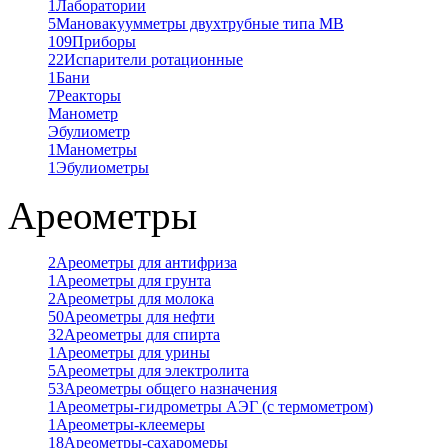
1
Лаборатории
5
Мановакуумметры двухтрубные типа МВ
109
Приборы
22
Испарители ротационные
1
Бани
7
Реакторы
Манометр
Эбулиометр
1
Манометры
1
Эбулиометры
Ареометры
2
Ареометры для антифриза
1
Ареометры для грунта
2
Ареометры для молока
50
Ареометры для нефти
32
Ареометры для спирта
1
Ареометры для урины
5
Ареометры для электролита
53
Ареометры общего назначения
1
Ареометры-гидрометры АЭГ (с термометром)
1
Ареометры-клеемеры
18
Ареометры-сахаромеры