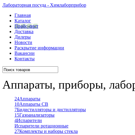
Лабораторная посуда - Химлаборприбор
Главная
Каталог
Прайс-лист
Доставка
Дилеры
Новости
Раскрытие информации
Вакансии
Контакты
Аппараты, приборы, лабо
24
Аппараты
10
Аппараты СВ
7
Бидистилляторы и дистилляторы
15
Газоанализаторы
4
Испарители
Испарители ротационные
27
Комплекты и наборы стекла