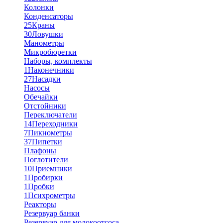
Колонки
Конденсаторы
25
Краны
30
Ловушки
Манометры
Микробюретки
Наборы, комплекты
1
Наконечники
27
Насадки
Насосы
Обечайки
Отстойники
Переключатели
14
Переходники
7
Пикнометры
37
Пипетки
Плафоны
Поглотители
10
Приемники
1
Пробирки
1
Пробки
1
Психрометры
Реакторы
Резервуар банки
Резервуар для молокоотсоса