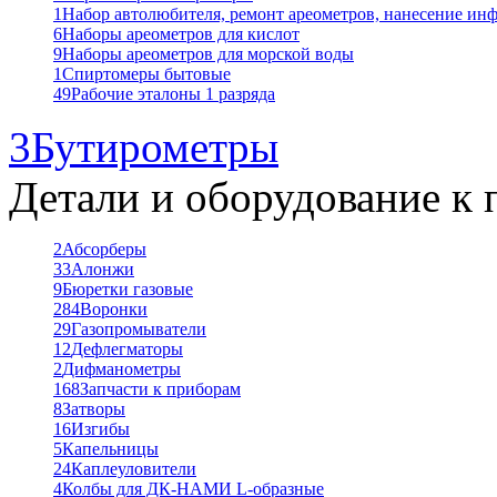
1
Набор автолюбителя, ремонт ареометров, нанесение ин
6
Наборы ареометров для кислот
9
Наборы ареометров для морской воды
1
Спиртомеры бытовые
49
Рабочие эталоны 1 разряда
3
Бутирометры
Детали и оборудование к 
2
Абсорберы
33
Алонжи
9
Бюретки газовые
284
Воронки
29
Газопромыватели
12
Дефлегматоры
2
Дифманометры
168
Запчасти к приборам
8
Затворы
16
Изгибы
5
Капельницы
24
Каплеуловители
4
Колбы для ДК-НАМИ L-образные