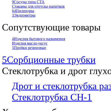
9
Сосуды типа СТА
Стаканы для отпуска напитков
64
Цилиндры
3
Эвдиометры
Сопутствующие товары
4
Изделия бытового назначения
Изделия масло-уксус
5
Пробки резиновые
5
Сорбционные трубки
Стеклотрубка и дрот глух
Дрот и стеклотрубка р
Стеклотрубка СН-1