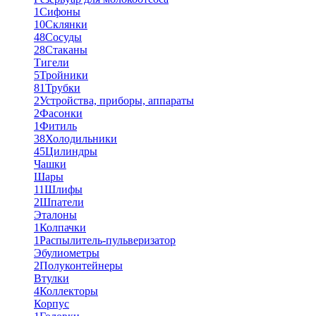
1
Сифоны
10
Склянки
48
Сосуды
28
Стаканы
Тигели
5
Тройники
81
Трубки
2
Устройства, приборы, аппараты
2
Фасонки
1
Фитиль
38
Холодильники
45
Цилиндры
Чашки
Шары
11
Шлифы
2
Шпатели
Эталоны
1
Колпачки
1
Распылитель-пульверизатор
Эбулиометры
2
Полуконтейнеры
Втулки
4
Коллекторы
Корпус