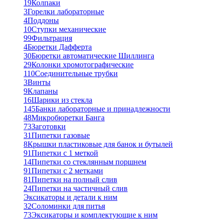
19
Колпаки
3
Горелки лабораторные
4
Поддоны
10
Ступки механические
99
Фильтрация
4
Бюретки Дафферта
30
Бюретки автоматические Шиллинга
29
Колонки хромотографические
110
Соединительные трубки
3
Винты
9
Клапаны
16
Шарики из стекла
145
Банки лабораторные и принадлежности
48
Микробюретки Банга
73
Заготовки
31
Пипетки газовые
8
Крышки пластиковые для банок и бутылей
91
Пипетки с 1 меткой
14
Пипетки со стеклянным поршнем
91
Пипетки с 2 метками
81
Пипетки на полный слив
24
Пипетки на частичный слив
Эксикаторы и детали к ним
32
Соломинки для питья
73
Эксикаторы и комплектующие к ним