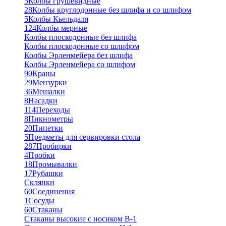
5
Колбы грушевидные
28
Колбы круглодонные без шлифа и со шлифом
5
Колбы Кьельдаля
124
Колбы мерные
Колбы плоскодонные без шлифа
Колбы плоскодонные со шлифом
Колбы Эрленмейера без шлифа
Колбы Эрленмейера со шлифом
90
Краны
29
Мензурки
36
Мешалки
8
Насадки
114
Переходы
8
Пикнометры
20
Пипетки
5
Предметы для сервировки стола
287
Пробирки
4
Пробки
18
Промывалки
17
Рубашки
Склянки
60
Соединения
1
Сосуды
60
Стаканы
Стаканы высокие с носиком В-1