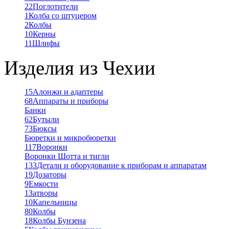
22
Поглотители
1
Колба со штуцером
2
Колбы
10
Керны
11
Шлифы
Изделия из Чехии
15
Алонжи и адаптеры
68
Аппараты и приборы
Банки
62
Бутыли
73
Бюксы
Бюретки и микробюретки
117
Воронки
Воронки Шотта и тигли
133
Детали и оборудование к приборам и аппаратам
19
Дозаторы
9
Емкости
1
Затворы
10
Капельницы
80
Колбы
18
Колбы Бунзена