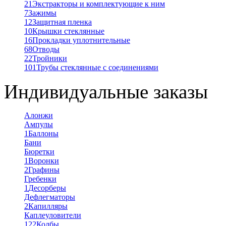
21
Экстракторы и комплектующие к ним
7
Зажимы
12
Защитная пленка
10
Крышки стеклянные
16
Прокладки уплотнительные
68
Отводы
22
Тройники
101
Трубы стеклянные с соединениями
Индивидуальные заказы
Алонжи
Ампулы
1
Баллоны
Бани
Бюретки
1
Воронки
2
Графины
Гребенки
1
Десорберы
Дефлегматоры
2
Капилляры
Каплеуловители
122
Колбы