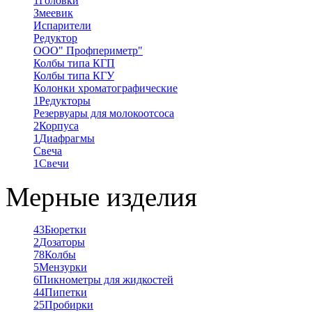
1
Головки
Змеевик
Испарители
Редуктор
ООО" Профпериметр"
Колбы типа КГП
Колбы типа КГУ
Колонки хроматографические
1
Редукторы
Резервуары для молокоотсоса
2
Корпуса
1
Диафрагмы
Свеча
1
Свечи
Мерные изделия
43
Бюретки
2
Дозаторы
78
Колбы
5
Мензурки
6
Пикнометры для жидкостей
44
Пипетки
25
Пробирки