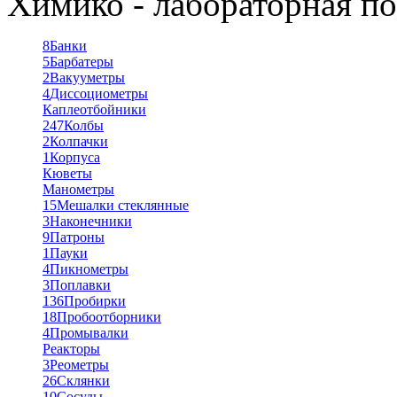
Химико - лабораторная по
8
Банки
5
Барбатеры
2
Вакууметры
4
Диссоциометры
Каплеотбойники
247
Колбы
2
Колпачки
1
Корпуса
Кюветы
Манометры
15
Мешалки стеклянные
3
Наконечники
9
Патроны
1
Пауки
4
Пикнометры
3
Поплавки
136
Пробирки
18
Пробоотборники
4
Промывалки
Реакторы
3
Реометры
26
Склянки
10
Сосуды