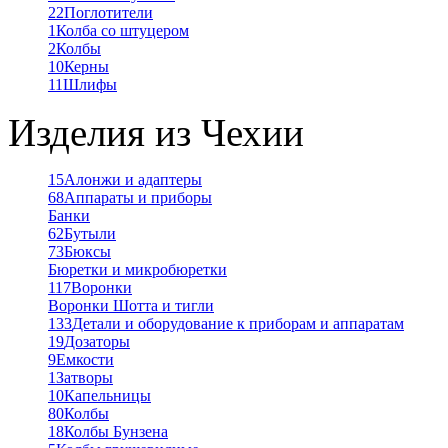
22
Поглотители
1
Колба со штуцером
2
Колбы
10
Керны
11
Шлифы
Изделия из Чехии
15
Алонжи и адаптеры
68
Аппараты и приборы
Банки
62
Бутыли
73
Бюксы
Бюретки и микробюретки
117
Воронки
Воронки Шотта и тигли
133
Детали и оборудование к приборам и аппаратам
19
Дозаторы
9
Емкости
1
Затворы
10
Капельницы
80
Колбы
18
Колбы Бунзена