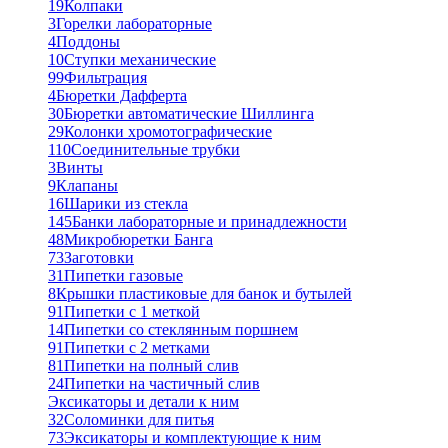
19
Колпаки
3
Горелки лабораторные
4
Поддоны
10
Ступки механические
99
Фильтрация
4
Бюретки Дафферта
30
Бюретки автоматические Шиллинга
29
Колонки хромотографические
110
Соединительные трубки
3
Винты
9
Клапаны
16
Шарики из стекла
145
Банки лабораторные и принадлежности
48
Микробюретки Банга
73
Заготовки
31
Пипетки газовые
8
Крышки пластиковые для банок и бутылей
91
Пипетки с 1 меткой
14
Пипетки со стеклянным поршнем
91
Пипетки с 2 метками
81
Пипетки на полный слив
24
Пипетки на частичный слив
Эксикаторы и детали к ним
32
Соломинки для питья
73
Эксикаторы и комплектующие к ним