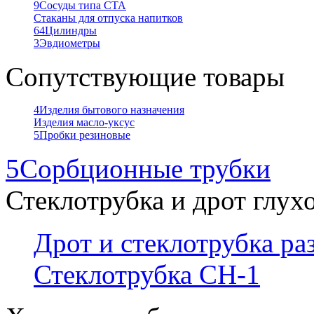
9
Сосуды типа СТА
Стаканы для отпуска напитков
64
Цилиндры
3
Эвдиометры
Сопутствующие товары
4
Изделия бытового назначения
Изделия масло-уксус
5
Пробки резиновые
5
Сорбционные трубки
Стеклотрубка и дрот глух
Дрот и стеклотрубка р
Стеклотрубка СН-1