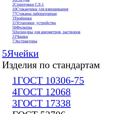
2
Спиртовки СЛ-1
10
Стаканчики для взвешивания
77
Стаканы лабораторные
3
Тройники
11
Установки, устройства
56
Фильтры
5
Цилиндры для ареометров, растворов
21
Чашки
7
Экстракторы
5
Ячейки
Изделия по стандартам
1
ГОСТ 10306-75
4
ГОСТ 12068
3
ГОСТ 17338