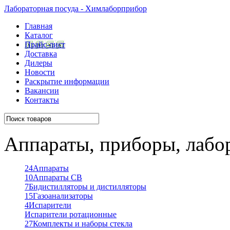
Лабораторная посуда - Химлаборприбор
Главная
Каталог
Прайс-лист
Доставка
Дилеры
Новости
Раскрытие информации
Вакансии
Контакты
Аппараты, приборы, лабо
24
Аппараты
10
Аппараты СВ
7
Бидистилляторы и дистилляторы
15
Газоанализаторы
4
Испарители
Испарители ротационные
27
Комплекты и наборы стекла