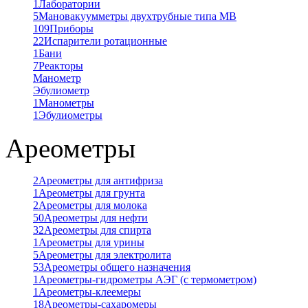
1
Лаборатории
5
Мановакуумметры двухтрубные типа МВ
109
Приборы
22
Испарители ротационные
1
Бани
7
Реакторы
Манометр
Эбулиометр
1
Манометры
1
Эбулиометры
Ареометры
2
Ареометры для антифриза
1
Ареометры для грунта
2
Ареометры для молока
50
Ареометры для нефти
32
Ареометры для спирта
1
Ареометры для урины
5
Ареометры для электролита
53
Ареометры общего назначения
1
Ареометры-гидрометры АЭГ (с термометром)
1
Ареометры-клеемеры
18
Ареометры-сахаромеры