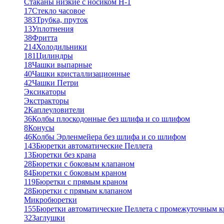
Стаканы низкие с носиком Н-1
17
Стекло часовое
383
Трубка, пруток
13
Уплотнения
38
Фритта
214
Холодильники
181
Цилиндры
18
Чашки выпарные
40
Чашки кристаллизационные
42
Чашки Петри
Эксикаторы
Экстракторы
2
Каплеуловители
36
Колбы плоскодонные без шлифа и со шлифом
8
Конусы
46
Колбы Эрленмейера без шлифа и со шлифом
143
Бюретки автоматические Пеллета
13
Бюретки без крана
28
Бюретки с боковым клапаном
84
Бюретки с боковым краном
119
Бюретки с прямым краном
28
Бюретки с прямым клапаном
Микробюретки
155
Бюретки автоматические Пеллета с промежуточным 
32
Заглушки