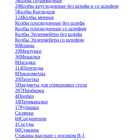
5
Колбы грушевидные
28
Колбы круглодонные без шлифа и со шлифом
5
Колбы Кьельдаля
124
Колбы мерные
Колбы плоскодонные без шлифа
Колбы плоскодонные со шлифом
Колбы Эрленмейера без шлифа
Колбы Эрленмейера со шлифом
90
Краны
29
Мензурки
36
Мешалки
8
Насадки
114
Переходы
8
Пикнометры
20
Пипетки
5
Предметы для сервировки стола
287
Пробирки
4
Пробки
18
Промывалки
17
Рубашки
Склянки
60
Соединения
1
Сосуды
60
Стаканы
Стаканы высокие с носиком В-1