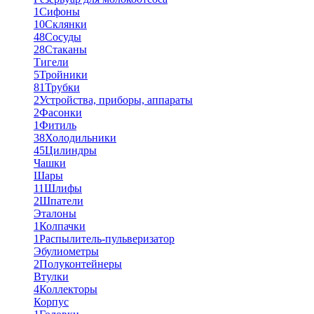
1
Сифоны
10
Склянки
48
Сосуды
28
Стаканы
Тигели
5
Тройники
81
Трубки
2
Устройства, приборы, аппараты
2
Фасонки
1
Фитиль
38
Холодильники
45
Цилиндры
Чашки
Шары
11
Шлифы
2
Шпатели
Эталоны
1
Колпачки
1
Распылитель-пульверизатор
Эбулиометры
2
Полуконтейнеры
Втулки
4
Коллекторы
Корпус