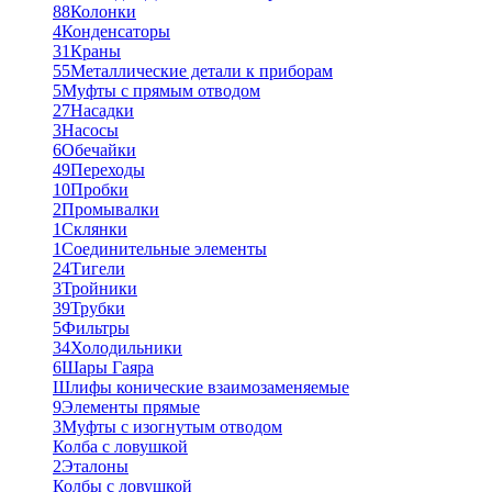
88
Колонки
4
Конденсаторы
31
Краны
55
Металлические детали к приборам
5
Муфты с прямым отводом
27
Насадки
3
Насосы
6
Обечайки
49
Переходы
10
Пробки
2
Промывалки
1
Склянки
1
Соединительные элементы
24
Тигели
3
Тройники
39
Трубки
5
Фильтры
34
Холодильники
6
Шары Гаяра
Шлифы конические взаимозаменяемые
9
Элементы прямые
3
Муфты с изогнутым отводом
Колба с ловушкой
2
Эталоны
Колбы с ловушкой