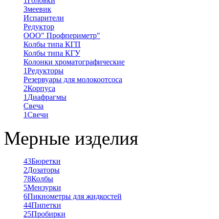
1
Головки
Змеевик
Испарители
Редуктор
ООО" Профпериметр"
Колбы типа КГП
Колбы типа КГУ
Колонки хроматографические
1
Редукторы
Резервуары для молокоотсоса
2
Корпуса
1
Диафрагмы
Свеча
1
Свечи
Мерные изделия
43
Бюретки
2
Дозаторы
78
Колбы
5
Мензурки
6
Пикнометры для жидкостей
44
Пипетки
25
Пробирки