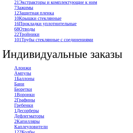
21
Экстракторы и комплектующие к ним
7
Зажимы
12
Защитная пленка
10
Крышки стеклянные
16
Прокладки уплотнительные
68
Отводы
22
Тройники
101
Трубы стеклянные с соединениями
Индивидуальные заказы
Алонжи
Ампулы
1
Баллоны
Бани
Бюретки
1
Воронки
2
Графины
Гребенки
1
Десорберы
Дефлегматоры
2
Капилляры
Каплеуловители
122
Колбы