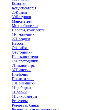
Колонки
Конденсаторы
25
Краны
30
Ловушки
Манометры
Микробюретки
Наборы, комплекты
1
Наконечники
27
Насадки
Насосы
Обечайки
Отстойники
Переключатели
14
Переходники
7
Пикнометры
37
Пипетки
Плафоны
Поглотители
10
Приемники
1
Пробирки
1
Пробки
1
Психрометры
Реакторы
Резервуар банки
Резервуар для молокоотсоса