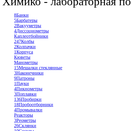
Химико - лабораторная по
8
Банки
5
Барбатеры
2
Вакууметры
4
Диссоциометры
Каплеотбойники
247
Колбы
2
Колпачки
1
Корпуса
Кюветы
Манометры
15
Мешалки стеклянные
3
Наконечники
9
Патроны
1
Пауки
4
Пикнометры
3
Поплавки
136
Пробирки
18
Пробоотборники
4
Промывалки
Реакторы
3
Реометры
26
Склянки
10
Сосуды