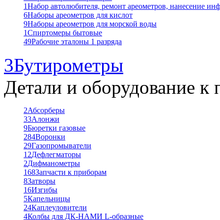
1
Набор автолюбителя, ремонт ареометров, нанесение ин
6
Наборы ареометров для кислот
9
Наборы ареометров для морской воды
1
Спиртомеры бытовые
49
Рабочие эталоны 1 разряда
3
Бутирометры
Детали и оборудование к 
2
Абсорберы
33
Алонжи
9
Бюретки газовые
284
Воронки
29
Газопромыватели
12
Дефлегматоры
2
Дифманометры
168
Запчасти к приборам
8
Затворы
16
Изгибы
5
Капельницы
24
Каплеуловители
4
Колбы для ДК-НАМИ L-образные