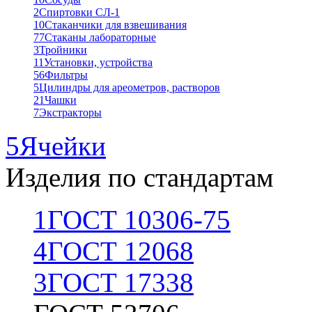
2
Спиртовки СЛ-1
10
Стаканчики для взвешивания
77
Стаканы лабораторные
3
Тройники
11
Установки, устройства
56
Фильтры
5
Цилиндры для ареометров, растворов
21
Чашки
7
Экстракторы
5
Ячейки
Изделия по стандартам
1
ГОСТ 10306-75
4
ГОСТ 12068
3
ГОСТ 17338