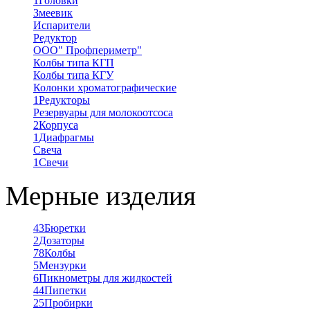
1
Головки
Змеевик
Испарители
Редуктор
ООО" Профпериметр"
Колбы типа КГП
Колбы типа КГУ
Колонки хроматографические
1
Редукторы
Резервуары для молокоотсоса
2
Корпуса
1
Диафрагмы
Свеча
1
Свечи
Мерные изделия
43
Бюретки
2
Дозаторы
78
Колбы
5
Мензурки
6
Пикнометры для жидкостей
44
Пипетки
25
Пробирки