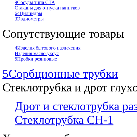
9
Сосуды типа СТА
Стаканы для отпуска напитков
64
Цилиндры
3
Эвдиометры
Сопутствующие товары
4
Изделия бытового назначения
Изделия масло-уксус
5
Пробки резиновые
5
Сорбционные трубки
Стеклотрубка и дрот глух
Дрот и стеклотрубка р
Стеклотрубка СН-1