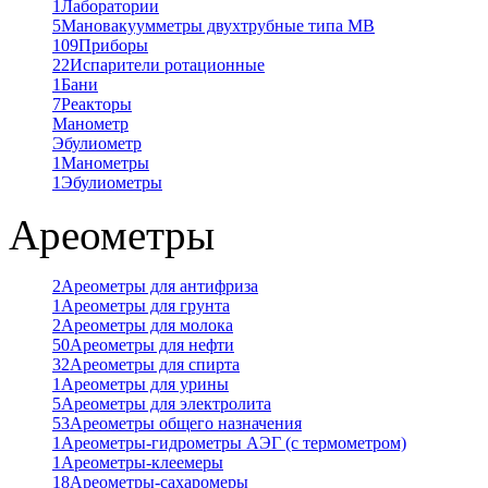
1
Лаборатории
5
Мановакуумметры двухтрубные типа МВ
109
Приборы
22
Испарители ротационные
1
Бани
7
Реакторы
Манометр
Эбулиометр
1
Манометры
1
Эбулиометры
Ареометры
2
Ареометры для антифриза
1
Ареометры для грунта
2
Ареометры для молока
50
Ареометры для нефти
32
Ареометры для спирта
1
Ареометры для урины
5
Ареометры для электролита
53
Ареометры общего назначения
1
Ареометры-гидрометры АЭГ (с термометром)
1
Ареометры-клеемеры
18
Ареометры-сахаромеры