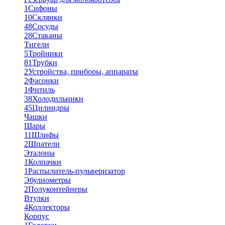
1
Сифоны
10
Склянки
48
Сосуды
28
Стаканы
Тигели
5
Тройники
81
Трубки
2
Устройства, приборы, аппараты
2
Фасонки
1
Фитиль
38
Холодильники
45
Цилиндры
Чашки
Шары
11
Шлифы
2
Шпатели
Эталоны
1
Колпачки
1
Распылитель-пульверизатор
Эбулиометры
2
Полуконтейнеры
Втулки
4
Коллекторы
Корпус