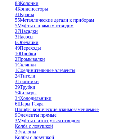
88
Колонки
4
Конденсаторы
31
Краны
55
Металлические детали к приборам
5
Муфты с прямым отводом
27
Насадки
3
Насосы
6
Обечайки
49
Переходы
10
Пробки
2
Промывалки
1
Склянки
1
Соединительные элементы
24
Тигели
3
Тройники
39
Трубки
5
Фильтры
34
Холодильники
6
Шары Гаяра
Шлифы конические взаимозаменяемые
9
Элементы прямые
3
Муфты с изогнутым отводом
Колба с ловушкой
2
Эталоны
Колбы с ловушкой