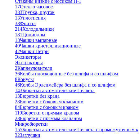
Стаканы низкие с носиком Н-1
17
Стекло часовое
383
Трубка, пруток
13
Уплотнения
38
Фритта
214
Холодильники
181
Цилиндры
18
Чашки выпарные
40
Чашки кристаллизационные
42
Чашки Петри
Эксикаторы
Экстракторы
2
Каплеуловители
36
Колбы плоскодонные без шлифа и со шлифом
8
Конусы
46
Колбы Эрленмейера без шлифа и со шлифом
143
Бюретки автоматические Пеллета
13
Бюретки без крана
28
Бюретки с боковым клапаном
84
Бюретки с боковым краном
119
Бюретки с прямым краном
28
Бюретки с прямым клапаном
Микробюретки
155
Бюретки автоматические Пеллета с промежуточным 
32
Заглушки