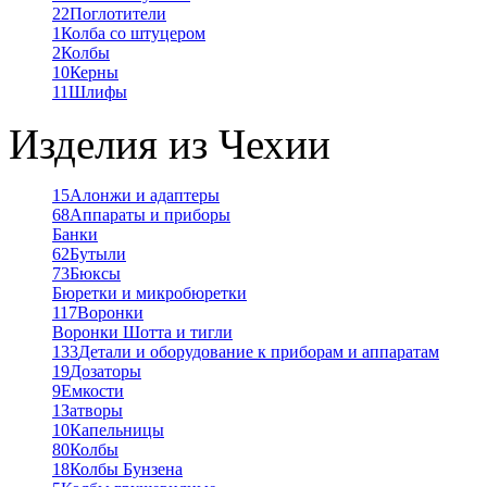
22
Поглотители
1
Колба со штуцером
2
Колбы
10
Керны
11
Шлифы
Изделия из Чехии
15
Алонжи и адаптеры
68
Аппараты и приборы
Банки
62
Бутыли
73
Бюксы
Бюретки и микробюретки
117
Воронки
Воронки Шотта и тигли
133
Детали и оборудование к приборам и аппаратам
19
Дозаторы
9
Емкости
1
Затворы
10
Капельницы
80
Колбы
18
Колбы Бунзена