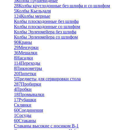
5
Колбы грушевидные
28
Колбы круглодонные без шлифа и со шлифом
5
Колбы Кьельдаля
124
Колбы мерные
Колбы плоскодонные без шлифа
Колбы плоскодонные со шлифом
Колбы Эрленмейера без шлифа
Колбы Эрленмейера со шлифом
90
Краны
29
Мензурки
36
Мешалки
8
Насадки
114
Переходы
8
Пикнометры
20
Пипетки
5
Предметы для сервировки стола
287
Пробирки
4
Пробки
18
Промывалки
17
Рубашки
Склянки
60
Соединения
1
Сосуды
60
Стаканы
Стаканы высокие с носиком В-1