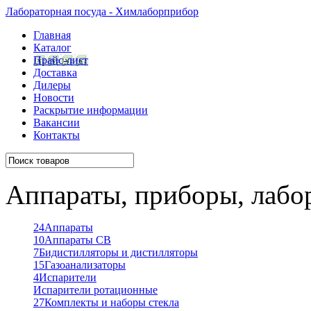
Лабораторная посуда - Химлаборприбор
Главная
Каталог
Прайс-лист
Доставка
Дилеры
Новости
Раскрытие информации
Вакансии
Контакты
Аппараты, приборы, лабо
24
Аппараты
10
Аппараты СВ
7
Бидистилляторы и дистилляторы
15
Газоанализаторы
4
Испарители
Испарители ротационные
27
Комплекты и наборы стекла