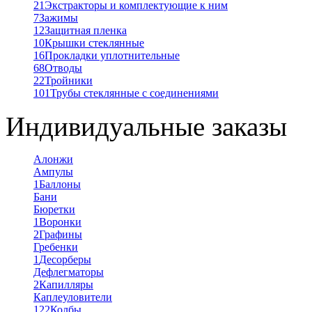
21
Экстракторы и комплектующие к ним
7
Зажимы
12
Защитная пленка
10
Крышки стеклянные
16
Прокладки уплотнительные
68
Отводы
22
Тройники
101
Трубы стеклянные с соединениями
Индивидуальные заказы
Алонжи
Ампулы
1
Баллоны
Бани
Бюретки
1
Воронки
2
Графины
Гребенки
1
Десорберы
Дефлегматоры
2
Капилляры
Каплеуловители
122
Колбы