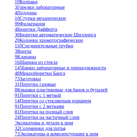
19
Колпаки
3
Горелки лабораторные
4
Поддоны
10
Ступки механические
99
Фильтрация
4
Бюретки Дафферта
30
Бюретки автоматические Шиллинга
29
Колонки хромотографические
110
Соединительные трубки
3
Винты
9
Клапаны
16
Шарики из стекла
145
Банки лабораторные и принадлежности
48
Микробюретки Банга
73
Заготовки
31
Пипетки газовые
8
Крышки пластиковые для банок и бутылей
91
Пипетки с 1 меткой
14
Пипетки со стеклянным поршнем
91
Пипетки с 2 метками
81
Пипетки на полный слив
24
Пипетки на частичный слив
Эксикаторы и детали к ним
32
Соломинки для питья
73
Эксикаторы и комплектующие к ним