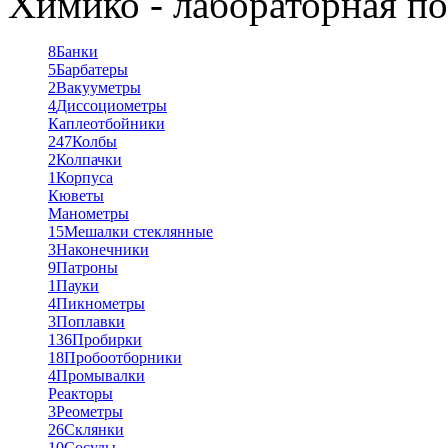
Химико - лабораторная по
8
Банки
5
Барбатеры
2
Вакууметры
4
Диссоциометры
Каплеотбойники
247
Колбы
2
Колпачки
1
Корпуса
Кюветы
Манометры
15
Мешалки стеклянные
3
Наконечники
9
Патроны
1
Пауки
4
Пикнометры
3
Поплавки
136
Пробирки
18
Пробоотборники
4
Промывалки
Реакторы
3
Реометры
26
Склянки
10
Сосуды