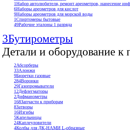
1
Набор автолюбителя, ремонт ареометров, нанесение ин
6
Наборы ареометров для кислот
9
Наборы ареометров для морской воды
1
Спиртомеры бытовые
49
Рабочие эталоны 1 разряда
3
Бутирометры
Детали и оборудование к 
2
Абсорберы
33
Алонжи
9
Бюретки газовые
284
Воронки
29
Газопромыватели
12
Дефлегматоры
2
Дифманометры
168
Запчасти к приборам
8
Затворы
16
Изгибы
5
Капельницы
24
Каплеуловители
4
Колбы для ДК-НАМИ L-образные