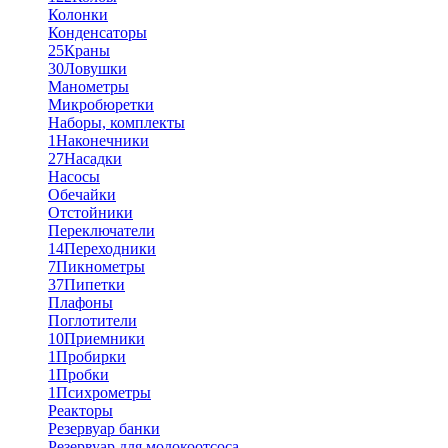
Колонки
Конденсаторы
25
Краны
30
Ловушки
Манометры
Микробюретки
Наборы, комплекты
1
Наконечники
27
Насадки
Насосы
Обечайки
Отстойники
Переключатели
14
Переходники
7
Пикнометры
37
Пипетки
Плафоны
Поглотители
10
Приемники
1
Пробирки
1
Пробки
1
Психрометры
Реакторы
Резервуар банки
Резервуар для молокоотсоса