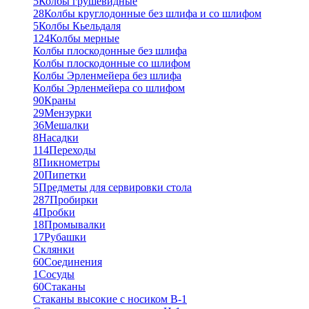
5
Колбы грушевидные
28
Колбы круглодонные без шлифа и со шлифом
5
Колбы Кьельдаля
124
Колбы мерные
Колбы плоскодонные без шлифа
Колбы плоскодонные со шлифом
Колбы Эрленмейера без шлифа
Колбы Эрленмейера со шлифом
90
Краны
29
Мензурки
36
Мешалки
8
Насадки
114
Переходы
8
Пикнометры
20
Пипетки
5
Предметы для сервировки стола
287
Пробирки
4
Пробки
18
Промывалки
17
Рубашки
Склянки
60
Соединения
1
Сосуды
60
Стаканы
Стаканы высокие с носиком В-1