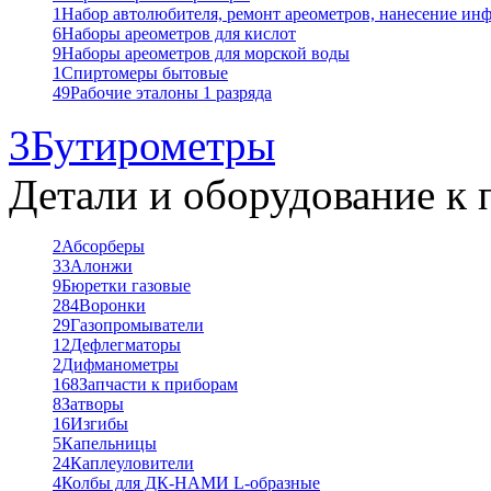
1
Набор автолюбителя, ремонт ареометров, нанесение ин
6
Наборы ареометров для кислот
9
Наборы ареометров для морской воды
1
Спиртомеры бытовые
49
Рабочие эталоны 1 разряда
3
Бутирометры
Детали и оборудование к 
2
Абсорберы
33
Алонжи
9
Бюретки газовые
284
Воронки
29
Газопромыватели
12
Дефлегматоры
2
Дифманометры
168
Запчасти к приборам
8
Затворы
16
Изгибы
5
Капельницы
24
Каплеуловители
4
Колбы для ДК-НАМИ L-образные