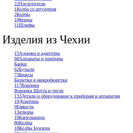
22
Поглотители
1
Колба со штуцером
2
Колбы
10
Керны
11
Шлифы
Изделия из Чехии
15
Алонжи и адаптеры
68
Аппараты и приборы
Банки
62
Бутыли
73
Бюксы
Бюретки и микробюретки
117
Воронки
Воронки Шотта и тигли
133
Детали и оборудование к приборам и аппаратам
19
Дозаторы
9
Емкости
1
Затворы
10
Капельницы
80
Колбы
18
Колбы Бунзена