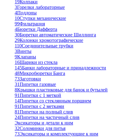
19
Колпаки
3
Горелки лабораторные
4
Поддоны
10
Ступки механические
99
Фильтрация
4
Бюретки Дафферта
30
Бюретки автоматические Шиллинга
29
Колонки хромотографические
110
Соединительные трубки
3
Винты
9
Клапаны
16
Шарики из стекла
145
Банки лабораторные и принадлежности
48
Микробюретки Банга
73
Заготовки
31
Пипетки газовые
8
Крышки пластиковые для банок и бутылей
91
Пипетки с 1 меткой
14
Пипетки со стеклянным поршнем
91
Пипетки с 2 метками
81
Пипетки на полный слив
24
Пипетки на частичный слив
Эксикаторы и детали к ним
32
Соломинки для питья
73
Эксикаторы и комплектующие к ним