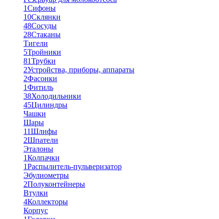
1
Сифоны
10
Склянки
48
Сосуды
28
Стаканы
Тигели
5
Тройники
81
Трубки
2
Устройства, приборы, аппараты
2
Фасонки
1
Фитиль
38
Холодильники
45
Цилиндры
Чашки
Шары
11
Шлифы
2
Шпатели
Эталоны
1
Колпачки
1
Распылитель-пульверизатор
Эбулиометры
2
Полуконтейнеры
Втулки
4
Коллекторы
Корпус