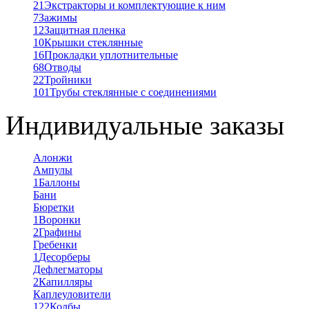
21
Экстракторы и комплектующие к ним
7
Зажимы
12
Защитная пленка
10
Крышки стеклянные
16
Прокладки уплотнительные
68
Отводы
22
Тройники
101
Трубы стеклянные с соединениями
Индивидуальные заказы
Алонжи
Ампулы
1
Баллоны
Бани
Бюретки
1
Воронки
2
Графины
Гребенки
1
Десорберы
Дефлегматоры
2
Капилляры
Каплеуловители
122
Колбы