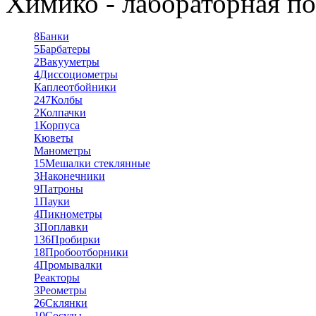
Химико - лабораторная по
8
Банки
5
Барбатеры
2
Вакууметры
4
Диссоциометры
Каплеотбойники
247
Колбы
2
Колпачки
1
Корпуса
Кюветы
Манометры
15
Мешалки стеклянные
3
Наконечники
9
Патроны
1
Пауки
4
Пикнометры
3
Поплавки
136
Пробирки
18
Пробоотборники
4
Промывалки
Реакторы
3
Реометры
26
Склянки
10
Сосуды