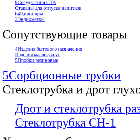
9
Сосуды типа СТА
Стаканы для отпуска напитков
64
Цилиндры
3
Эвдиометры
Сопутствующие товары
4
Изделия бытового назначения
Изделия масло-уксус
5
Пробки резиновые
5
Сорбционные трубки
Стеклотрубка и дрот глух
Дрот и стеклотрубка р
Стеклотрубка СН-1