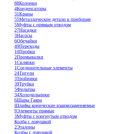
88
Колонки
4
Конденсаторы
31
Краны
55
Металлические детали к приборам
5
Муфты с прямым отводом
27
Насадки
3
Насосы
6
Обечайки
49
Переходы
10
Пробки
2
Промывалки
1
Склянки
1
Соединительные элементы
24
Тигели
3
Тройники
39
Трубки
5
Фильтры
34
Холодильники
6
Шары Гаяра
Шлифы конические взаимозаменяемые
9
Элементы прямые
3
Муфты с изогнутым отводом
Колба с ловушкой
2
Эталоны
Колбы с ловушкой