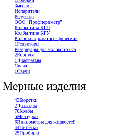
1
Головки
Змеевик
Испарители
Редуктор
ООО" Профпериметр"
Колбы типа КГП
Колбы типа КГУ
Колонки хроматографические
1
Редукторы
Резервуары для молокоотсоса
2
Корпуса
1
Диафрагмы
Свеча
1
Свечи
Мерные изделия
43
Бюретки
2
Дозаторы
78
Колбы
5
Мензурки
6
Пикнометры для жидкостей
44
Пипетки
25
Пробирки