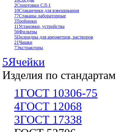
2
Спиртовки СЛ-1
10
Стаканчики для взвешивания
77
Стаканы лабораторные
3
Тройники
11
Установки, устройства
56
Фильтры
5
Цилиндры для ареометров, растворов
21
Чашки
7
Экстракторы
5
Ячейки
Изделия по стандартам
1
ГОСТ 10306-75
4
ГОСТ 12068
3
ГОСТ 17338