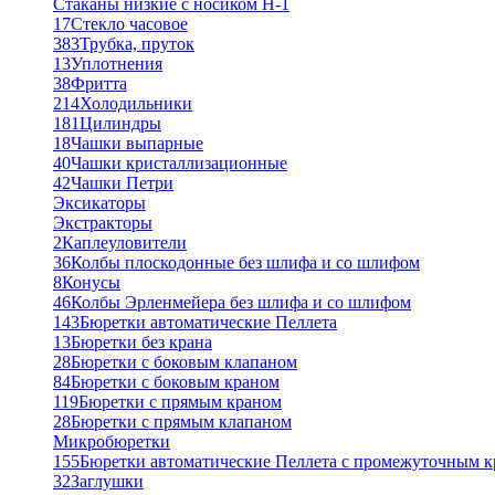
Стаканы низкие с носиком Н-1
17
Стекло часовое
383
Трубка, пруток
13
Уплотнения
38
Фритта
214
Холодильники
181
Цилиндры
18
Чашки выпарные
40
Чашки кристаллизационные
42
Чашки Петри
Эксикаторы
Экстракторы
2
Каплеуловители
36
Колбы плоскодонные без шлифа и со шлифом
8
Конусы
46
Колбы Эрленмейера без шлифа и со шлифом
143
Бюретки автоматические Пеллета
13
Бюретки без крана
28
Бюретки с боковым клапаном
84
Бюретки с боковым краном
119
Бюретки с прямым краном
28
Бюретки с прямым клапаном
Микробюретки
155
Бюретки автоматические Пеллета с промежуточным 
32
Заглушки