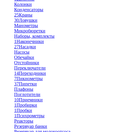
Колонки
Конденсаторы
25
Краны
30
Ловушки
Манометры
Микробюретки
Наборы, комплекты
1
Наконечники
27
Насадки
Насосы
Обечайки
Отстойники
Переключатели
14
Переходники
7
Пикнометры
37
Пипетки
Плафоны
Поглотители
10
Приемники
1
Пробирки
1
Пробки
1
Психрометры
Реакторы
Резервуар банки
Резервуар для молокоотсоса