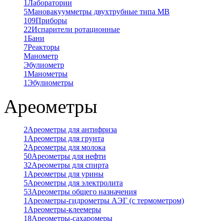
1
Лаборатории
5
Мановакуумметры двухтрубные типа МВ
109
Приборы
22
Испарители ротационные
1
Бани
7
Реакторы
Манометр
Эбулиометр
1
Манометры
1
Эбулиометры
Ареометры
2
Ареометры для антифриза
1
Ареометры для грунта
2
Ареометры для молока
50
Ареометры для нефти
32
Ареометры для спирта
1
Ареометры для урины
5
Ареометры для электролита
53
Ареометры общего назначения
1
Ареометры-гидрометры АЭГ (с термометром)
1
Ареометры-клеемеры
18
Ареометры-сахаромеры