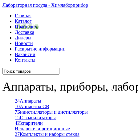
Лабораторная посуда - Химлаборприбор
Главная
Каталог
Прайс-лист
Доставка
Дилеры
Новости
Раскрытие информации
Вакансии
Контакты
Аппараты, приборы, лабо
24
Аппараты
10
Аппараты СВ
7
Бидистилляторы и дистилляторы
15
Газоанализаторы
4
Испарители
Испарители ротационные
27
Комплекты и наборы стекла