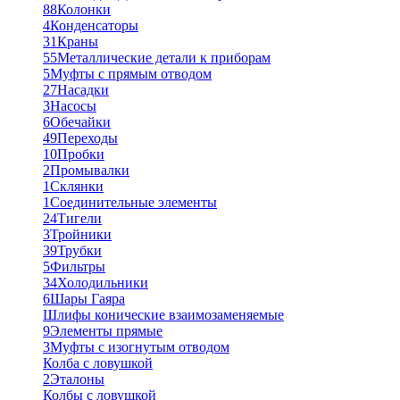
88
Колонки
4
Конденсаторы
31
Краны
55
Металлические детали к приборам
5
Муфты с прямым отводом
27
Насадки
3
Насосы
6
Обечайки
49
Переходы
10
Пробки
2
Промывалки
1
Склянки
1
Соединительные элементы
24
Тигели
3
Тройники
39
Трубки
5
Фильтры
34
Холодильники
6
Шары Гаяра
Шлифы конические взаимозаменяемые
9
Элементы прямые
3
Муфты с изогнутым отводом
Колба с ловушкой
2
Эталоны
Колбы с ловушкой