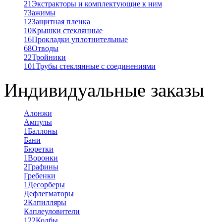
21
Экстракторы и комплектующие к ним
7
Зажимы
12
Защитная пленка
10
Крышки стеклянные
16
Прокладки уплотнительные
68
Отводы
22
Тройники
101
Трубы стеклянные с соединениями
Индивидуальные заказы
Алонжи
Ампулы
1
Баллоны
Бани
Бюретки
1
Воронки
2
Графины
Гребенки
1
Десорберы
Дефлегматоры
2
Капилляры
Каплеуловители
122
Колбы