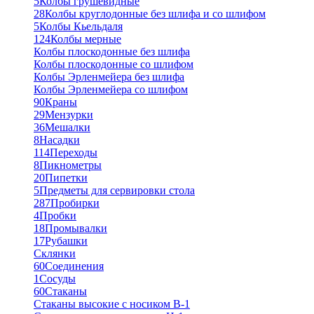
5
Колбы грушевидные
28
Колбы круглодонные без шлифа и со шлифом
5
Колбы Кьельдаля
124
Колбы мерные
Колбы плоскодонные без шлифа
Колбы плоскодонные со шлифом
Колбы Эрленмейера без шлифа
Колбы Эрленмейера со шлифом
90
Краны
29
Мензурки
36
Мешалки
8
Насадки
114
Переходы
8
Пикнометры
20
Пипетки
5
Предметы для сервировки стола
287
Пробирки
4
Пробки
18
Промывалки
17
Рубашки
Склянки
60
Соединения
1
Сосуды
60
Стаканы
Стаканы высокие с носиком В-1