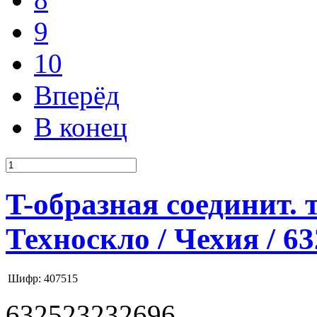
9
10
Вперёд
В конец
T-образная соединит. 
Техноскло / Чехия / 6
Шифр: 407515
632523232696