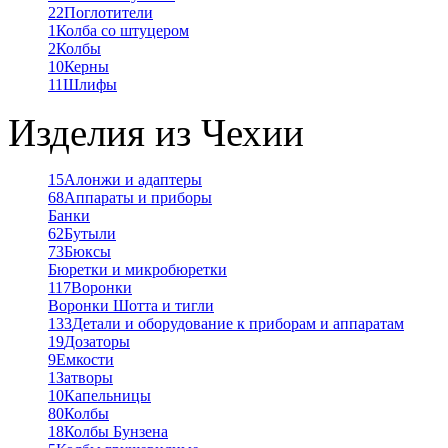
22
Поглотители
1
Колба со штуцером
2
Колбы
10
Керны
11
Шлифы
Изделия из Чехии
15
Алонжи и адаптеры
68
Аппараты и приборы
Банки
62
Бутыли
73
Бюксы
Бюретки и микробюретки
117
Воронки
Воронки Шотта и тигли
133
Детали и оборудование к приборам и аппаратам
19
Дозаторы
9
Емкости
1
Затворы
10
Капельницы
80
Колбы
18
Колбы Бунзена