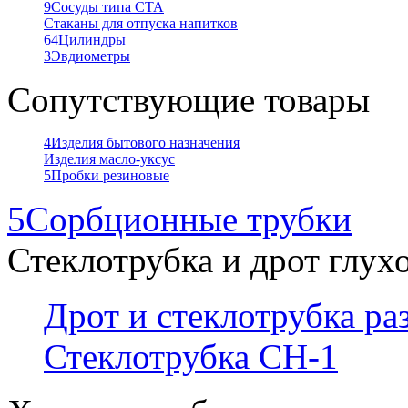
9
Сосуды типа СТА
Стаканы для отпуска напитков
64
Цилиндры
3
Эвдиометры
Сопутствующие товары
4
Изделия бытового назначения
Изделия масло-уксус
5
Пробки резиновые
5
Сорбционные трубки
Стеклотрубка и дрот глух
Дрот и стеклотрубка р
Стеклотрубка СН-1