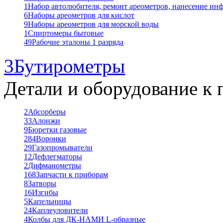
1
Набор автолюбителя, ремонт ареометров, нанесение ин
6
Наборы ареометров для кислот
9
Наборы ареометров для морской воды
1
Спиртомеры бытовые
49
Рабочие эталоны 1 разряда
3
Бутирометры
Детали и оборудование к 
2
Абсорберы
33
Алонжи
9
Бюретки газовые
284
Воронки
29
Газопромыватели
12
Дефлегматоры
2
Дифманометры
168
Запчасти к приборам
8
Затворы
16
Изгибы
5
Капельницы
24
Каплеуловители
4
Колбы для ДК-НАМИ L-образные