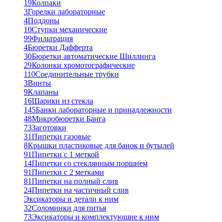
19
Колпаки
3
Горелки лабораторные
4
Поддоны
10
Ступки механические
99
Фильтрация
4
Бюретки Дафферта
30
Бюретки автоматические Шиллинга
29
Колонки хромотографические
110
Соединительные трубки
3
Винты
9
Клапаны
16
Шарики из стекла
145
Банки лабораторные и принадлежности
48
Микробюретки Банга
73
Заготовки
31
Пипетки газовые
8
Крышки пластиковые для банок и бутылей
91
Пипетки с 1 меткой
14
Пипетки со стеклянным поршнем
91
Пипетки с 2 метками
81
Пипетки на полный слив
24
Пипетки на частичный слив
Эксикаторы и детали к ним
32
Соломинки для питья
73
Эксикаторы и комплектующие к ним