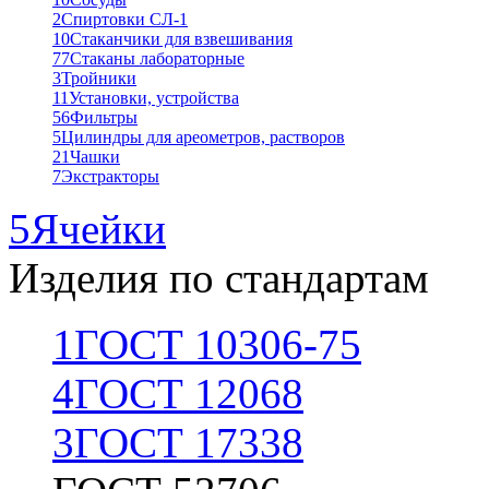
2
Спиртовки СЛ-1
10
Стаканчики для взвешивания
77
Стаканы лабораторные
3
Тройники
11
Установки, устройства
56
Фильтры
5
Цилиндры для ареометров, растворов
21
Чашки
7
Экстракторы
5
Ячейки
Изделия по стандартам
1
ГОСТ 10306-75
4
ГОСТ 12068
3
ГОСТ 17338