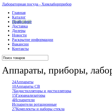
Лабораторная посуда - Химлаборприбор
Главная
Каталог
Прайс-лист
Доставка
Дилеры
Новости
Раскрытие информации
Вакансии
Контакты
Аппараты, приборы, лабо
24
Аппараты
10
Аппараты СВ
7
Бидистилляторы и дистилляторы
15
Газоанализаторы
4
Испарители
Испарители ротационные
27
Комплекты и наборы стекла