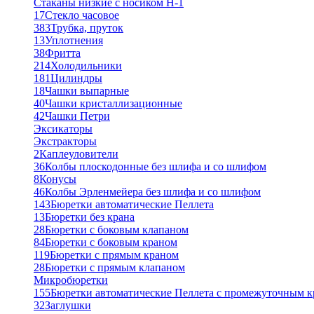
Стаканы низкие с носиком Н-1
17
Стекло часовое
383
Трубка, пруток
13
Уплотнения
38
Фритта
214
Холодильники
181
Цилиндры
18
Чашки выпарные
40
Чашки кристаллизационные
42
Чашки Петри
Эксикаторы
Экстракторы
2
Каплеуловители
36
Колбы плоскодонные без шлифа и со шлифом
8
Конусы
46
Колбы Эрленмейера без шлифа и со шлифом
143
Бюретки автоматические Пеллета
13
Бюретки без крана
28
Бюретки с боковым клапаном
84
Бюретки с боковым краном
119
Бюретки с прямым краном
28
Бюретки с прямым клапаном
Микробюретки
155
Бюретки автоматические Пеллета с промежуточным 
32
Заглушки