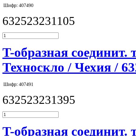
Шифр: 407490
632523231105
T-образная соединит. 
Техноскло / Чехия / 6
Шифр: 407491
632523231395
T-образная соединит. 