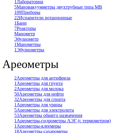
1
Лаборатории
5
Мановакуумметры двухтрубные типа МВ
109
Приборы
22
Испарители ротационные
1
Бани
7
Реакторы
Манометр
Эбулиометр
1
Манометры
1
Эбулиометры
Ареометры
2
Ареометры для антифриза
1
Ареометры для грунта
2
Ареометры для молока
50
Ареометры для нефти
32
Ареометры для спирта
1
Ареометры для урины
5
Ареометры для электролита
53
Ареометры общего назначения
1
Ареометры-гидрометры АЭГ (с термометром)
1
Ареометры-клеемеры
18
Ареометры-сахаромеры