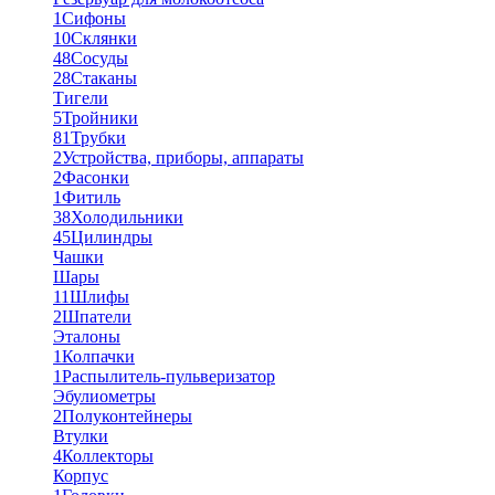
1
Сифоны
10
Склянки
48
Сосуды
28
Стаканы
Тигели
5
Тройники
81
Трубки
2
Устройства, приборы, аппараты
2
Фасонки
1
Фитиль
38
Холодильники
45
Цилиндры
Чашки
Шары
11
Шлифы
2
Шпатели
Эталоны
1
Колпачки
1
Распылитель-пульверизатор
Эбулиометры
2
Полуконтейнеры
Втулки
4
Коллекторы
Корпус