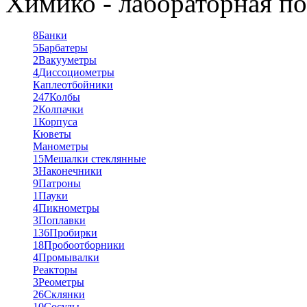
Химико - лабораторная по
8
Банки
5
Барбатеры
2
Вакууметры
4
Диссоциометры
Каплеотбойники
247
Колбы
2
Колпачки
1
Корпуса
Кюветы
Манометры
15
Мешалки стеклянные
3
Наконечники
9
Патроны
1
Пауки
4
Пикнометры
3
Поплавки
136
Пробирки
18
Пробоотборники
4
Промывалки
Реакторы
3
Реометры
26
Склянки
10
Сосуды