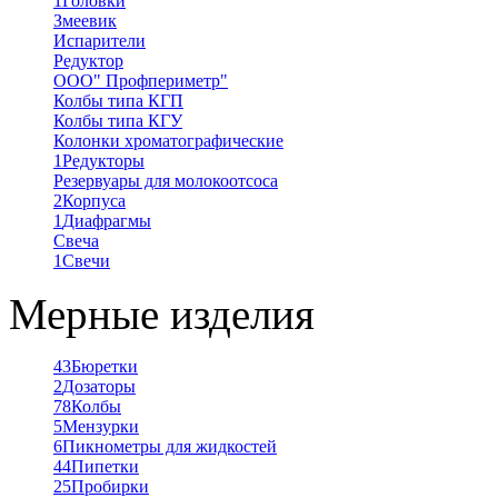
1
Головки
Змеевик
Испарители
Редуктор
ООО" Профпериметр"
Колбы типа КГП
Колбы типа КГУ
Колонки хроматографические
1
Редукторы
Резервуары для молокоотсоса
2
Корпуса
1
Диафрагмы
Свеча
1
Свечи
Мерные изделия
43
Бюретки
2
Дозаторы
78
Колбы
5
Мензурки
6
Пикнометры для жидкостей
44
Пипетки
25
Пробирки