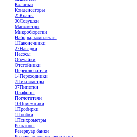
Колонки
Конденсаторы
25
Краны
30
Ловушки
Манометры
Микробюретки
Наборы, комплекты
1
Наконечники
27
Насадки
Насосы
Обечайки
Отстойники
Переключатели
14
Переходники
7
Пикнометры
37
Пипетки
Плафоны
Поглотители
10
Приемники
1
Пробирки
1
Пробки
1
Психрометры
Реакторы
Резервуар банки
Резервуар для молокоотсоса