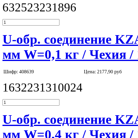
632523231896
U-обр. соединение K
мм W=0,1 кг / Чехия /
Шифр: 408639
Цена:
2177,90 руб
1632231310024
U-обр. соединение K
мм W=0,4 кг / Чехия /