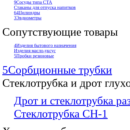
9
Сосуды типа СТА
Стаканы для отпуска напитков
64
Цилиндры
3
Эвдиометры
Сопутствующие товары
4
Изделия бытового назначения
Изделия масло-уксус
5
Пробки резиновые
5
Сорбционные трубки
Стеклотрубка и дрот глух
Дрот и стеклотрубка р
Стеклотрубка СН-1