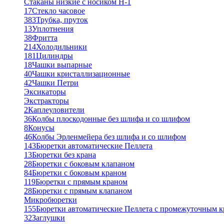
Стаканы низкие с носиком Н-1
17
Стекло часовое
383
Трубка, пруток
13
Уплотнения
38
Фритта
214
Холодильники
181
Цилиндры
18
Чашки выпарные
40
Чашки кристаллизационные
42
Чашки Петри
Эксикаторы
Экстракторы
2
Каплеуловители
36
Колбы плоскодонные без шлифа и со шлифом
8
Конусы
46
Колбы Эрленмейера без шлифа и со шлифом
143
Бюретки автоматические Пеллета
13
Бюретки без крана
28
Бюретки с боковым клапаном
84
Бюретки с боковым краном
119
Бюретки с прямым краном
28
Бюретки с прямым клапаном
Микробюретки
155
Бюретки автоматические Пеллета с промежуточным 
32
Заглушки