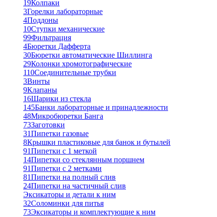
19
Колпаки
3
Горелки лабораторные
4
Поддоны
10
Ступки механические
99
Фильтрация
4
Бюретки Дафферта
30
Бюретки автоматические Шиллинга
29
Колонки хромотографические
110
Соединительные трубки
3
Винты
9
Клапаны
16
Шарики из стекла
145
Банки лабораторные и принадлежности
48
Микробюретки Банга
73
Заготовки
31
Пипетки газовые
8
Крышки пластиковые для банок и бутылей
91
Пипетки с 1 меткой
14
Пипетки со стеклянным поршнем
91
Пипетки с 2 метками
81
Пипетки на полный слив
24
Пипетки на частичный слив
Эксикаторы и детали к ним
32
Соломинки для питья
73
Эксикаторы и комплектующие к ним