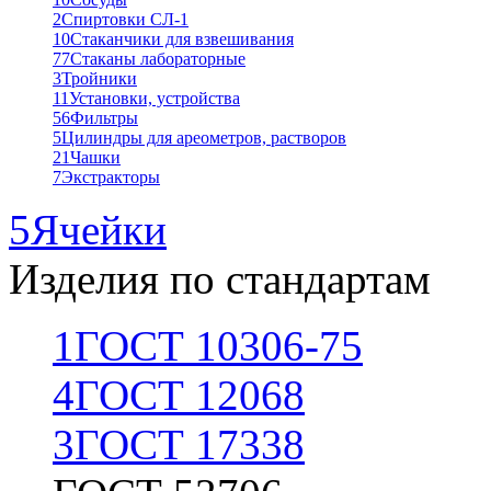
2
Спиртовки СЛ-1
10
Стаканчики для взвешивания
77
Стаканы лабораторные
3
Тройники
11
Установки, устройства
56
Фильтры
5
Цилиндры для ареометров, растворов
21
Чашки
7
Экстракторы
5
Ячейки
Изделия по стандартам
1
ГОСТ 10306-75
4
ГОСТ 12068
3
ГОСТ 17338