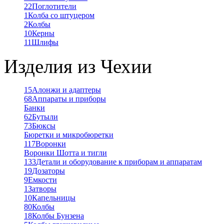
22
Поглотители
1
Колба со штуцером
2
Колбы
10
Керны
11
Шлифы
Изделия из Чехии
15
Алонжи и адаптеры
68
Аппараты и приборы
Банки
62
Бутыли
73
Бюксы
Бюретки и микробюретки
117
Воронки
Воронки Шотта и тигли
133
Детали и оборудование к приборам и аппаратам
19
Дозаторы
9
Емкости
1
Затворы
10
Капельницы
80
Колбы
18
Колбы Бунзена