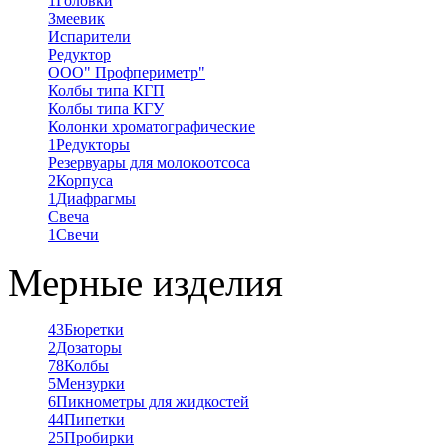
1
Головки
Змеевик
Испарители
Редуктор
ООО" Профпериметр"
Колбы типа КГП
Колбы типа КГУ
Колонки хроматографические
1
Редукторы
Резервуары для молокоотсоса
2
Корпуса
1
Диафрагмы
Свеча
1
Свечи
Мерные изделия
43
Бюретки
2
Дозаторы
78
Колбы
5
Мензурки
6
Пикнометры для жидкостей
44
Пипетки
25
Пробирки