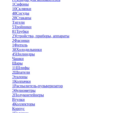
1
Сифоны
10
Склянки
48
Сосуды
28
Стаканы
Тигели
5
Тройники
81
Трубки
2
Устройства, приборы, аппараты
2
Фасонки
1
Фитиль
38
Холодильники
45
Цилиндры
Чашки
Шары
11
Шлифы
2
Шпатели
Эталоны
1
Колпачки
1
Распылитель-пульверизатор
Эбулиометры
2
Полуконтейнеры
Втулки
4
Коллекторы
Корпус