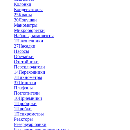
Колонки
Конденсаторы
25
Краны
30
Ловушки
Манометры
Микробюретки
Наборы, комплекты
1
Наконечники
27
Насадки
Насосы
Обечайки
Отстойники
Переключатели
14
Переходники
7
Пикнометры
37
Пипетки
Плафоны
Поглотители
10
Приемники
1
Пробирки
1
Пробки
1
Психрометры
Реакторы
Резервуар банки
Резервуар для молокоотсоса