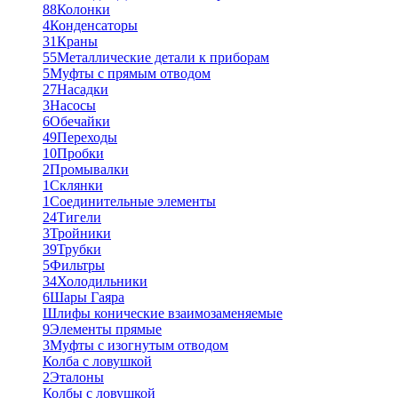
88
Колонки
4
Конденсаторы
31
Краны
55
Металлические детали к приборам
5
Муфты с прямым отводом
27
Насадки
3
Насосы
6
Обечайки
49
Переходы
10
Пробки
2
Промывалки
1
Склянки
1
Соединительные элементы
24
Тигели
3
Тройники
39
Трубки
5
Фильтры
34
Холодильники
6
Шары Гаяра
Шлифы конические взаимозаменяемые
9
Элементы прямые
3
Муфты с изогнутым отводом
Колба с ловушкой
2
Эталоны
Колбы с ловушкой