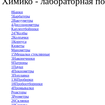
Химико - лабораторная по
8
Банки
5
Барбатеры
2
Вакууметры
4
Диссоциометры
Каплеотбойники
247
Колбы
2
Колпачки
1
Корпуса
Кюветы
Манометры
15
Мешалки стеклянные
3
Наконечники
9
Патроны
1
Пауки
4
Пикнометры
3
Поплавки
136
Пробирки
18
Пробоотборники
4
Промывалки
Реакторы
3
Реометры
26
Склянки
10
Сосуды