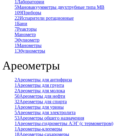
1
Лаборатории
5
Мановакуумметры двухтрубные типа МВ
109
Приборы
22
Испарители ротационные
1
Бани
7
Реакторы
Манометр
Эбулиометр
1
Манометры
1
Эбулиометры
Ареометры
2
Ареометры для антифриза
1
Ареометры для грунта
2
Ареометры для молока
50
Ареометры для нефти
32
Ареометры для спирта
1
Ареометры для урины
5
Ареометры для электролита
53
Ареометры общего назначения
1
Ареометры-гидрометры АЭГ (с термометром)
1
Ареометры-клеемеры
18
Ареометры-сахаромеры