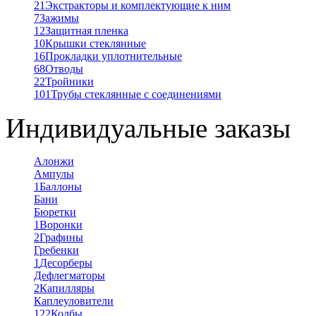
21
Экстракторы и комплектующие к ним
7
Зажимы
12
Защитная пленка
10
Крышки стеклянные
16
Прокладки уплотнительные
68
Отводы
22
Тройники
101
Трубы стеклянные с соединениями
Индивидуальные заказы
Алонжи
Ампулы
1
Баллоны
Бани
Бюретки
1
Воронки
2
Графины
Гребенки
1
Десорберы
Дефлегматоры
2
Капилляры
Каплеуловители
122
Колбы