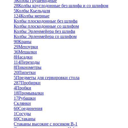
5
Колбы грушевидные
28
Колбы круглодонные без шлифа и со шлифом
5
Колбы Кьельдаля
124
Колбы мерные
Колбы плоскодонные без шлифа
Колбы плоскодонные со шлифом
Колбы Эрленмейера без шлифа
Колбы Эрленмейера со шлифом
90
Краны
29
Мензурки
36
Мешалки
8
Насадки
114
Переходы
8
Пикнометры
20
Пипетки
5
Предметы для сервировки стола
287
Пробирки
4
Пробки
18
Промывалки
17
Рубашки
Склянки
60
Соединения
1
Сосуды
60
Стаканы
Стаканы высокие с носиком В-1