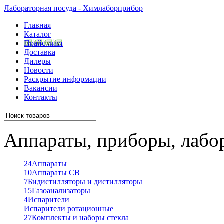
Лабораторная посуда - Химлаборприбор
Главная
Каталог
Прайс-лист
Доставка
Дилеры
Новости
Раскрытие информации
Вакансии
Контакты
Аппараты, приборы, лабо
24
Аппараты
10
Аппараты СВ
7
Бидистилляторы и дистилляторы
15
Газоанализаторы
4
Испарители
Испарители ротационные
27
Комплекты и наборы стекла