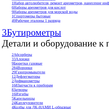
1
Набор автолюбителя, ремонт ареометров, нанесение ин
6
Наборы ареометров для кислот
9
Наборы ареометров для морской воды
1
Спиртомеры бытовые
49
Рабочие эталоны 1 разряда
3
Бутирометры
Детали и оборудование к 
2
Абсорберы
33
Алонжи
9
Бюретки газовые
284
Воронки
29
Газопромыватели
12
Дефлегматоры
2
Дифманометры
168
Запчасти к приборам
8
Затворы
16
Изгибы
5
Капельницы
24
Каплеуловители
4
Колбы для ДК-НАМИ L-образные