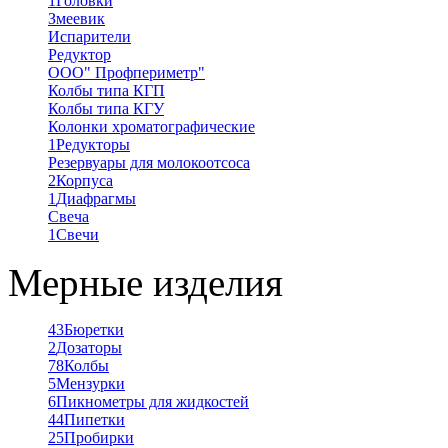
1
Головки
Змеевик
Испарители
Редуктор
ООО" Профпериметр"
Колбы типа КГП
Колбы типа КГУ
Колонки хроматографические
1
Редукторы
Резервуары для молокоотсоса
2
Корпуса
1
Диафрагмы
Свеча
1
Свечи
Мерные изделия
43
Бюретки
2
Дозаторы
78
Колбы
5
Мензурки
6
Пикнометры для жидкостей
44
Пипетки
25
Пробирки