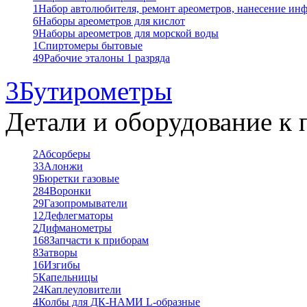
1
Набор автолюбителя, ремонт ареометров, нанесение ин
6
Наборы ареометров для кислот
9
Наборы ареометров для морской воды
1
Спиртомеры бытовые
49
Рабочие эталоны 1 разряда
3
Бутирометры
Детали и оборудование к 
2
Абсорберы
33
Алонжи
9
Бюретки газовые
284
Воронки
29
Газопромыватели
12
Дефлегматоры
2
Дифманометры
168
Запчасти к приборам
8
Затворы
16
Изгибы
5
Капельницы
24
Каплеуловители
4
Колбы для ДК-НАМИ L-образные