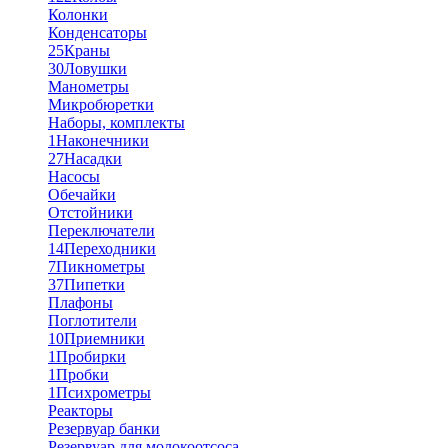
Колонки
Конденсаторы
25
Краны
30
Ловушки
Манометры
Микробюретки
Наборы, комплекты
1
Наконечники
27
Насадки
Насосы
Обечайки
Отстойники
Переключатели
14
Переходники
7
Пикнометры
37
Пипетки
Плафоны
Поглотители
10
Приемники
1
Пробирки
1
Пробки
1
Психрометры
Реакторы
Резервуар банки
Резервуар для молокоотсоса