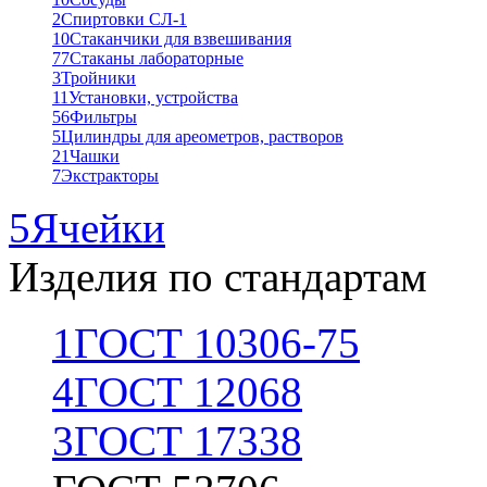
2
Спиртовки СЛ-1
10
Стаканчики для взвешивания
77
Стаканы лабораторные
3
Тройники
11
Установки, устройства
56
Фильтры
5
Цилиндры для ареометров, растворов
21
Чашки
7
Экстракторы
5
Ячейки
Изделия по стандартам
1
ГОСТ 10306-75
4
ГОСТ 12068
3
ГОСТ 17338