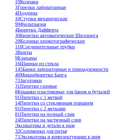
19
Колпаки
3
Горелки лабораторные
4
Поддоны
10
Ступки механические
99
Фильтрация
4
Бюретки Дафферта
30
Бюретки автоматические Шиллинга
29
Колонки хромотографические
110
Соединительные трубки
3
Винты
9
Клапаны
16
Шарики из стекла
145
Банки лабораторные и принадлежности
48
Микробюретки Банга
73
Заготовки
31
Пипетки газовые
8
Крышки пластиковые для банок и бутылей
91
Пипетки с 1 меткой
14
Пипетки со стеклянным поршнем
91
Пипетки с 2 метками
81
Пипетки на полный слив
24
Пипетки на частичный слив
Эксикаторы и детали к ним
32
Соломинки для питья
73
Эксикаторы и комплектующие к ним