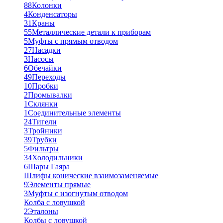
88
Колонки
4
Конденсаторы
31
Краны
55
Металлические детали к приборам
5
Муфты с прямым отводом
27
Насадки
3
Насосы
6
Обечайки
49
Переходы
10
Пробки
2
Промывалки
1
Склянки
1
Соединительные элементы
24
Тигели
3
Тройники
39
Трубки
5
Фильтры
34
Холодильники
6
Шары Гаяра
Шлифы конические взаимозаменяемые
9
Элементы прямые
3
Муфты с изогнутым отводом
Колба с ловушкой
2
Эталоны
Колбы с ловушкой