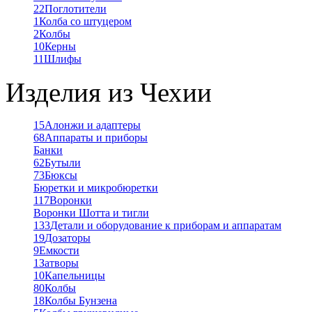
22
Поглотители
1
Колба со штуцером
2
Колбы
10
Керны
11
Шлифы
Изделия из Чехии
15
Алонжи и адаптеры
68
Аппараты и приборы
Банки
62
Бутыли
73
Бюксы
Бюретки и микробюретки
117
Воронки
Воронки Шотта и тигли
133
Детали и оборудование к приборам и аппаратам
19
Дозаторы
9
Емкости
1
Затворы
10
Капельницы
80
Колбы
18
Колбы Бунзена