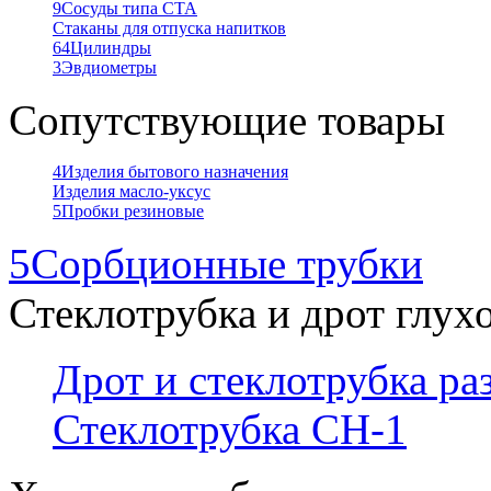
9
Сосуды типа СТА
Стаканы для отпуска напитков
64
Цилиндры
3
Эвдиометры
Сопутствующие товары
4
Изделия бытового назначения
Изделия масло-уксус
5
Пробки резиновые
5
Сорбционные трубки
Стеклотрубка и дрот глух
Дрот и стеклотрубка р
Стеклотрубка СН-1