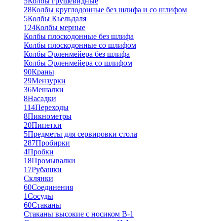
5
Колбы грушевидные
28
Колбы круглодонные без шлифа и со шлифом
5
Колбы Кьельдаля
124
Колбы мерные
Колбы плоскодонные без шлифа
Колбы плоскодонные со шлифом
Колбы Эрленмейера без шлифа
Колбы Эрленмейера со шлифом
90
Краны
29
Мензурки
36
Мешалки
8
Насадки
114
Переходы
8
Пикнометры
20
Пипетки
5
Предметы для сервировки стола
287
Пробирки
4
Пробки
18
Промывалки
17
Рубашки
Склянки
60
Соединения
1
Сосуды
60
Стаканы
Стаканы высокие с носиком В-1