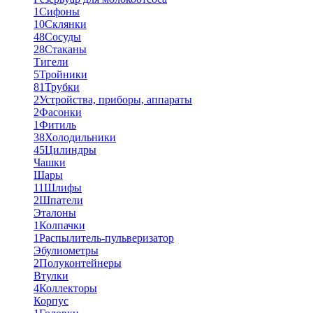
1
Сифоны
10
Склянки
48
Сосуды
28
Стаканы
Тигели
5
Тройники
81
Трубки
2
Устройства, приборы, аппараты
2
Фасонки
1
Фитиль
38
Холодильники
45
Цилиндры
Чашки
Шары
11
Шлифы
2
Шпатели
Эталоны
1
Колпачки
1
Распылитель-пульверизатор
Эбулиометры
2
Полуконтейнеры
Втулки
4
Коллекторы
Корпус