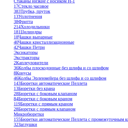
Стаканы низкие с носиком Н-1
17
Стекло часовое
383
Трубка, пруток
13
Уплотнения
38
Фритта
214
Холодильники
181
Цилиндры
18
Чашки выпарные
40
Чашки кристаллизационные
42
Чашки Петри
Эксикаторы
Экстракторы
2
Каплеуловители
36
Колбы плоскодонные без шлифа и со шлифом
8
Конусы
46
Колбы Эрленмейера без шлифа и со шлифом
143
Бюретки автоматические Пеллета
13
Бюретки без крана
28
Бюретки с боковым клапаном
84
Бюретки с боковым краном
119
Бюретки с прямым краном
28
Бюретки с прямым клапаном
Микробюретки
155
Бюретки автоматические Пеллета с промежуточным 
32
Заглушки