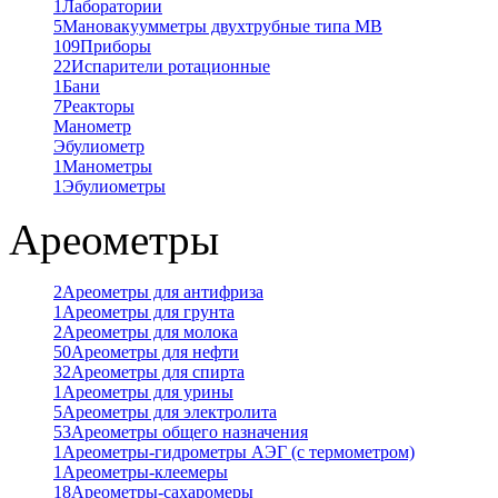
1
Лаборатории
5
Мановакуумметры двухтрубные типа МВ
109
Приборы
22
Испарители ротационные
1
Бани
7
Реакторы
Манометр
Эбулиометр
1
Манометры
1
Эбулиометры
Ареометры
2
Ареометры для антифриза
1
Ареометры для грунта
2
Ареометры для молока
50
Ареометры для нефти
32
Ареометры для спирта
1
Ареометры для урины
5
Ареометры для электролита
53
Ареометры общего назначения
1
Ареометры-гидрометры АЭГ (с термометром)
1
Ареометры-клеемеры
18
Ареометры-сахаромеры