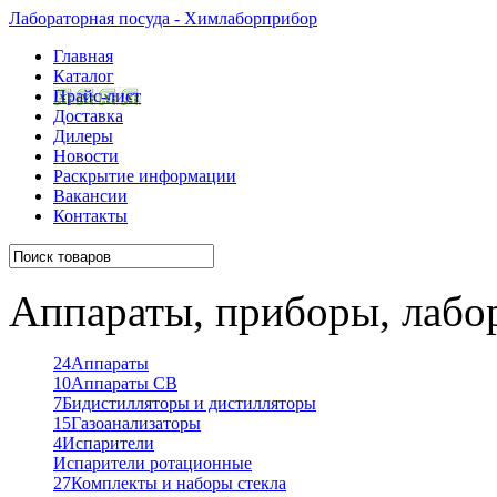
Лабораторная посуда - Химлаборприбор
Главная
Каталог
Прайс-лист
Доставка
Дилеры
Новости
Раскрытие информации
Вакансии
Контакты
Аппараты, приборы, лабо
24
Аппараты
10
Аппараты СВ
7
Бидистилляторы и дистилляторы
15
Газоанализаторы
4
Испарители
Испарители ротационные
27
Комплекты и наборы стекла