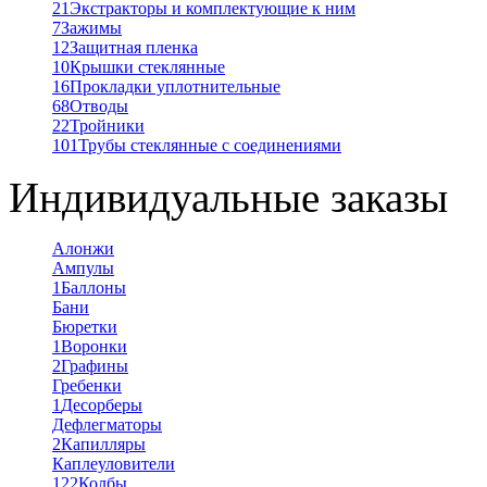
21
Экстракторы и комплектующие к ним
7
Зажимы
12
Защитная пленка
10
Крышки стеклянные
16
Прокладки уплотнительные
68
Отводы
22
Тройники
101
Трубы стеклянные с соединениями
Индивидуальные заказы
Алонжи
Ампулы
1
Баллоны
Бани
Бюретки
1
Воронки
2
Графины
Гребенки
1
Десорберы
Дефлегматоры
2
Капилляры
Каплеуловители
122
Колбы