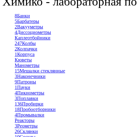
Химико - лабораторная по
8
Банки
5
Барбатеры
2
Вакууметры
4
Диссоциометры
Каплеотбойники
247
Колбы
2
Колпачки
1
Корпуса
Кюветы
Манометры
15
Мешалки стеклянные
3
Наконечники
9
Патроны
1
Пауки
4
Пикнометры
3
Поплавки
136
Пробирки
18
Пробоотборники
4
Промывалки
Реакторы
3
Реометры
26
Склянки
10
Сосуды