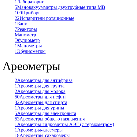
1
Лаборатории
5
Мановакуумметры двухтрубные типа МВ
109
Приборы
22
Испарители ротационные
1
Бани
7
Реакторы
Манометр
Эбулиометр
1
Манометры
1
Эбулиометры
Ареометры
2
Ареометры для антифриза
1
Ареометры для грунта
2
Ареометры для молока
50
Ареометры для нефти
32
Ареометры для спирта
1
Ареометры для урины
5
Ареометры для электролита
53
Ареометры общего назначения
1
Ареометры-гидрометры АЭГ (с термометром)
1
Ареометры-клеемеры
18
Ареометры-сахаромеры