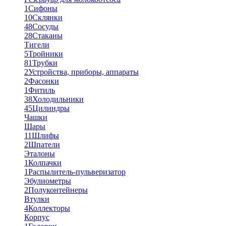
1
Сифоны
10
Склянки
48
Сосуды
28
Стаканы
Тигели
5
Тройники
81
Трубки
2
Устройства, приборы, аппараты
2
Фасонки
1
Фитиль
38
Холодильники
45
Цилиндры
Чашки
Шары
11
Шлифы
2
Шпатели
Эталоны
1
Колпачки
1
Распылитель-пульверизатор
Эбулиометры
2
Полуконтейнеры
Втулки
4
Коллекторы
Корпус