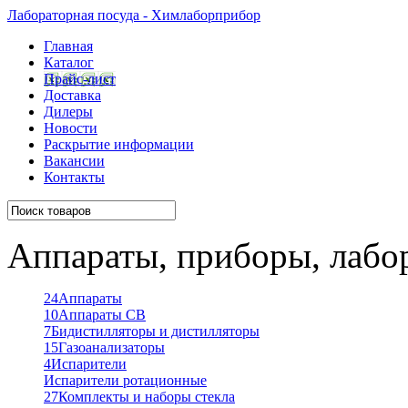
Лабораторная посуда - Химлаборприбор
Главная
Каталог
Прайс-лист
Доставка
Дилеры
Новости
Раскрытие информации
Вакансии
Контакты
Аппараты, приборы, лабо
24
Аппараты
10
Аппараты СВ
7
Бидистилляторы и дистилляторы
15
Газоанализаторы
4
Испарители
Испарители ротационные
27
Комплекты и наборы стекла