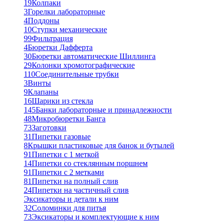
19
Колпаки
3
Горелки лабораторные
4
Поддоны
10
Ступки механические
99
Фильтрация
4
Бюретки Дафферта
30
Бюретки автоматические Шиллинга
29
Колонки хромотографические
110
Соединительные трубки
3
Винты
9
Клапаны
16
Шарики из стекла
145
Банки лабораторные и принадлежности
48
Микробюретки Банга
73
Заготовки
31
Пипетки газовые
8
Крышки пластиковые для банок и бутылей
91
Пипетки с 1 меткой
14
Пипетки со стеклянным поршнем
91
Пипетки с 2 метками
81
Пипетки на полный слив
24
Пипетки на частичный слив
Эксикаторы и детали к ним
32
Соломинки для питья
73
Эксикаторы и комплектующие к ним