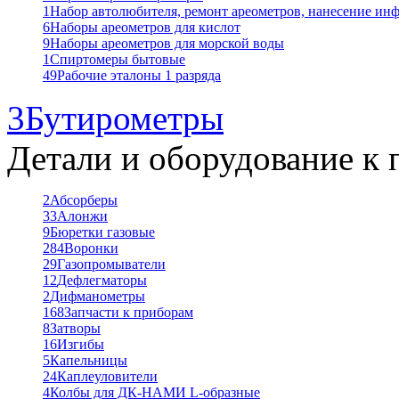
1
Набор автолюбителя, ремонт ареометров, нанесение ин
6
Наборы ареометров для кислот
9
Наборы ареометров для морской воды
1
Спиртомеры бытовые
49
Рабочие эталоны 1 разряда
3
Бутирометры
Детали и оборудование к 
2
Абсорберы
33
Алонжи
9
Бюретки газовые
284
Воронки
29
Газопромыватели
12
Дефлегматоры
2
Дифманометры
168
Запчасти к приборам
8
Затворы
16
Изгибы
5
Капельницы
24
Каплеуловители
4
Колбы для ДК-НАМИ L-образные