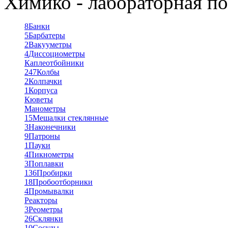
Химико - лабораторная по
8
Банки
5
Барбатеры
2
Вакууметры
4
Диссоциометры
Каплеотбойники
247
Колбы
2
Колпачки
1
Корпуса
Кюветы
Манометры
15
Мешалки стеклянные
3
Наконечники
9
Патроны
1
Пауки
4
Пикнометры
3
Поплавки
136
Пробирки
18
Пробоотборники
4
Промывалки
Реакторы
3
Реометры
26
Склянки
10
Сосуды