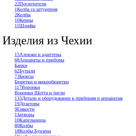
22
Поглотители
1
Колба со штуцером
2
Колбы
10
Керны
11
Шлифы
Изделия из Чехии
15
Алонжи и адаптеры
68
Аппараты и приборы
Банки
62
Бутыли
73
Бюксы
Бюретки и микробюретки
117
Воронки
Воронки Шотта и тигли
133
Детали и оборудование к приборам и аппаратам
19
Дозаторы
9
Емкости
1
Затворы
10
Капельницы
80
Колбы
18
Колбы Бунзена