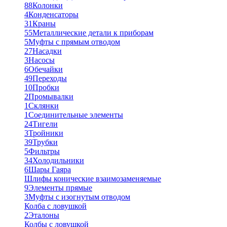
88
Колонки
4
Конденсаторы
31
Краны
55
Металлические детали к приборам
5
Муфты с прямым отводом
27
Насадки
3
Насосы
6
Обечайки
49
Переходы
10
Пробки
2
Промывалки
1
Склянки
1
Соединительные элементы
24
Тигели
3
Тройники
39
Трубки
5
Фильтры
34
Холодильники
6
Шары Гаяра
Шлифы конические взаимозаменяемые
9
Элементы прямые
3
Муфты с изогнутым отводом
Колба с ловушкой
2
Эталоны
Колбы с ловушкой