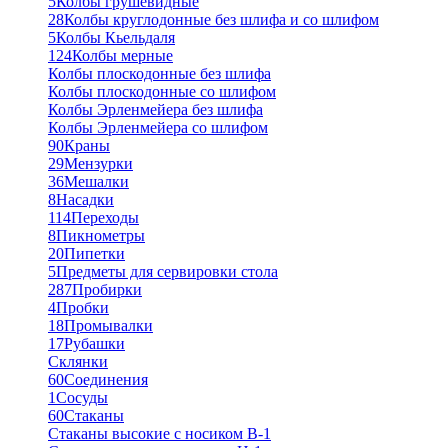
5
Колбы грушевидные
28
Колбы круглодонные без шлифа и со шлифом
5
Колбы Кьельдаля
124
Колбы мерные
Колбы плоскодонные без шлифа
Колбы плоскодонные со шлифом
Колбы Эрленмейера без шлифа
Колбы Эрленмейера со шлифом
90
Краны
29
Мензурки
36
Мешалки
8
Насадки
114
Переходы
8
Пикнометры
20
Пипетки
5
Предметы для сервировки стола
287
Пробирки
4
Пробки
18
Промывалки
17
Рубашки
Склянки
60
Соединения
1
Сосуды
60
Стаканы
Стаканы высокие с носиком В-1