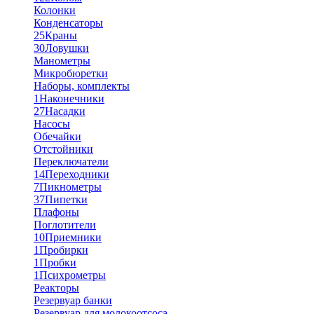
Колонки
Конденсаторы
25
Краны
30
Ловушки
Манометры
Микробюретки
Наборы, комплекты
1
Наконечники
27
Насадки
Насосы
Обечайки
Отстойники
Переключатели
14
Переходники
7
Пикнометры
37
Пипетки
Плафоны
Поглотители
10
Приемники
1
Пробирки
1
Пробки
1
Психрометры
Реакторы
Резервуар банки
Резервуар для молокоотсоса