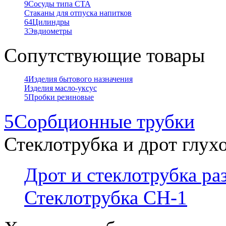
9
Сосуды типа СТА
Стаканы для отпуска напитков
64
Цилиндры
3
Эвдиометры
Сопутствующие товары
4
Изделия бытового назначения
Изделия масло-уксус
5
Пробки резиновые
5
Сорбционные трубки
Стеклотрубка и дрот глух
Дрот и стеклотрубка р
Стеклотрубка СН-1