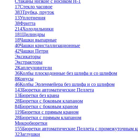
Стаканы низкие с носиком Н-1
17
Стекло часовое
383
Трубка, пруток
13
Уплотнения
38
Фритта
214
Холодильники
181
Цилиндры
18
Чашки выпарные
40
Чашки кристаллизационные
42
Чашки Петри
Эксикаторы
Экстракторы
2
Каплеуловители
36
Колбы плоскодонные без шлифа и со шлифом
8
Конусы
46
Колбы Эрленмейера без шлифа и со шлифом
143
Бюретки автоматические Пеллета
13
Бюретки без крана
28
Бюретки с боковым клапаном
84
Бюретки с боковым краном
119
Бюретки с прямым краном
28
Бюретки с прямым клапаном
Микробюретки
155
Бюретки автоматические Пеллета с промежуточным 
32
Заглушки