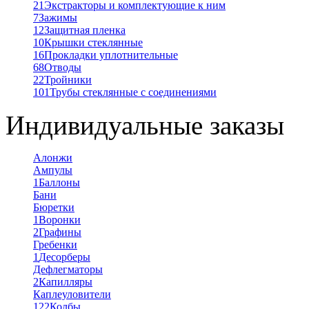
21
Экстракторы и комплектующие к ним
7
Зажимы
12
Защитная пленка
10
Крышки стеклянные
16
Прокладки уплотнительные
68
Отводы
22
Тройники
101
Трубы стеклянные с соединениями
Индивидуальные заказы
Алонжи
Ампулы
1
Баллоны
Бани
Бюретки
1
Воронки
2
Графины
Гребенки
1
Десорберы
Дефлегматоры
2
Капилляры
Каплеуловители
122
Колбы