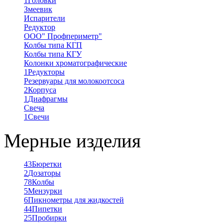
1
Головки
Змеевик
Испарители
Редуктор
ООО" Профпериметр"
Колбы типа КГП
Колбы типа КГУ
Колонки хроматографические
1
Редукторы
Резервуары для молокоотсоса
2
Корпуса
1
Диафрагмы
Свеча
1
Свечи
Мерные изделия
43
Бюретки
2
Дозаторы
78
Колбы
5
Мензурки
6
Пикнометры для жидкостей
44
Пипетки
25
Пробирки