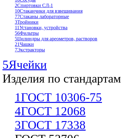
2
Спиртовки СЛ-1
10
Стаканчики для взвешивания
77
Стаканы лабораторные
3
Тройники
11
Установки, устройства
56
Фильтры
5
Цилиндры для ареометров, растворов
21
Чашки
7
Экстракторы
5
Ячейки
Изделия по стандартам
1
ГОСТ 10306-75
4
ГОСТ 12068
3
ГОСТ 17338